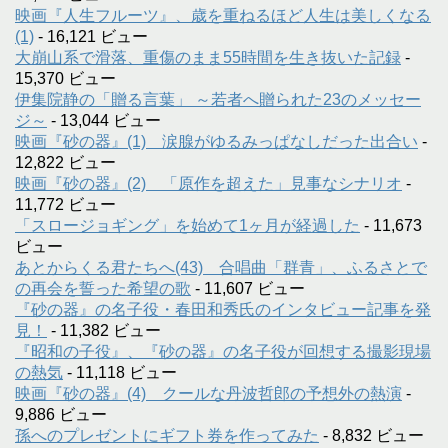
映画『人生フルーツ』、歳を重ねるほど人生は美しくなる
(1)
- 16,121 ビュー
大崩山系で滑落、重傷のまま55時間を生き抜いた記録
-
15,370 ビュー
伊集院静の「贈る言葉」 ～若者へ贈られた23のメッセー
ジ～
- 13,044 ビュー
映画『砂の器』(1) 涙腺がゆるみっぱなしだった出合い
-
12,822 ビュー
映画『砂の器』(2) 「原作を超えた」見事なシナリオ
-
11,772 ビュー
「スロージョギング」を始めて1ヶ月が経過した
- 11,673
ビュー
あとからくる君たちへ(43) 合唱曲「群青」、ふるさとで
の再会を誓った希望の歌
- 11,607 ビュー
『砂の器』の名子役・春田和秀氏のインタビュー記事を発
見！
- 11,382 ビュー
『昭和の子役』、『砂の器』の名子役が回想する撮影現場
の熱気
- 11,118 ビュー
映画『砂の器』(4) クールな丹波哲郎の予想外の熱演
-
9,886 ビュー
孫へのプレゼントにギフト券を作ってみた
- 8,832 ビュー