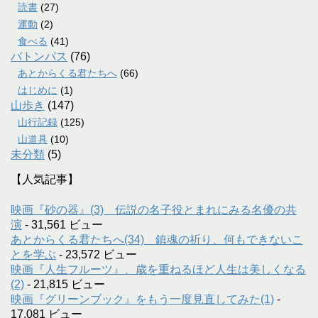
読書
(27)
運動
(2)
食べる
(41)
バトンパス
(76)
あとからくる君たちへ
(66)
はじめに
(1)
山歩き
(147)
山行記録
(125)
山道具
(10)
未分類
(5)
【人気記事】
映画『砂の器』(3) 伝説の名子役とまれにみる名優の共
演
- 31,561 ビュー
あとからくる君たちへ(34) 鎮魂の祈り、何もできないこ
とを学ぶ
- 23,572 ビュー
映画『人生フルーツ』、歳を重ねるほど人生は美しくなる
(2)
- 21,815 ビュー
映画『グリーンブック』をもう一度見直してみた(1)
-
17,081 ビュー