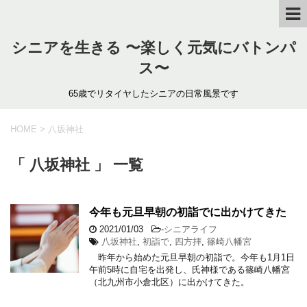
シニアを生きる 〜楽しく元気にバトンパ
ス〜
65歳でリタイヤしたシニアの日常風景です
HOME
>
八坂神社
「 八坂神社 」 一覧
今年も元旦早朝の初詣でに出かけてきた
2021/01/03
-
シニアライフ
八坂神社
,
初詣で
,
四方拝
,
篠崎八幡宮
昨年から始めた元旦早朝の初詣で。今年も1月1日
午前5時に自宅を出発し、氏神様である篠崎八幡宮
（北九州市小倉北区）に出かけてきた。