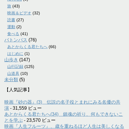
旅
(43)
映画＆ビデオ
(32)
読書
(27)
運動
(2)
食べる
(41)
バトンパス
(76)
あとからくる君たちへ
(66)
はじめに
(1)
山歩き
(147)
山行記録
(125)
山道具
(10)
未分類
(5)
【人気記事】
映画『砂の器』(3) 伝説の名子役とまれにみる名優の共
演
- 31,559 ビュー
あとからくる君たちへ(34) 鎮魂の祈り、何もできないこ
とを学ぶ
- 23,570 ビュー
映画『人生フルーツ』、歳を重ねるほど人生は美しくなる