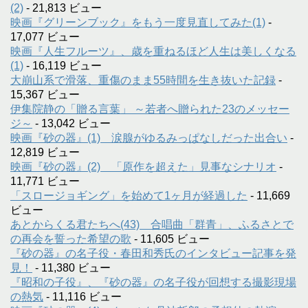
(2)
- 21,813 ビュー
映画『グリーンブック』をもう一度見直してみた(1)
-
17,077 ビュー
映画『人生フルーツ』、歳を重ねるほど人生は美しくなる
(1)
- 16,119 ビュー
大崩山系で滑落、重傷のまま55時間を生き抜いた記録
-
15,367 ビュー
伊集院静の「贈る言葉」 ～若者へ贈られた23のメッセー
ジ～
- 13,042 ビュー
映画『砂の器』(1) 涙腺がゆるみっぱなしだった出合い
-
12,819 ビュー
映画『砂の器』(2) 「原作を超えた」見事なシナリオ
-
11,771 ビュー
「スロージョギング」を始めて1ヶ月が経過した
- 11,669
ビュー
あとからくる君たちへ(43) 合唱曲「群青」、ふるさとで
の再会を誓った希望の歌
- 11,605 ビュー
『砂の器』の名子役・春田和秀氏のインタビュー記事を発
見！
- 11,380 ビュー
『昭和の子役』、『砂の器』の名子役が回想する撮影現場
の熱気
- 11,116 ビュー