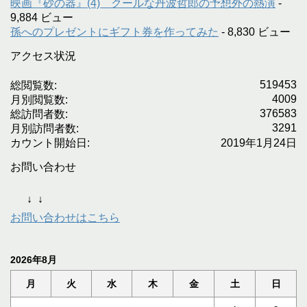
映画『砂の器』(4) クールな丹波哲郎の予想外の熱演
-
9,884 ビュー
孫へのプレゼントにギフト券を作ってみた
- 8,830 ビュー
アクセス状況
519453
総閲覧数:
4009
月別閲覧数:
376583
総訪問者数:
3291
月別訪問者数:
カウント開始日:
2019年1月24日
お問い合わせ
↓
↓
お問い合わせはこちら
2026年8月
月
火
水
木
金
土
日