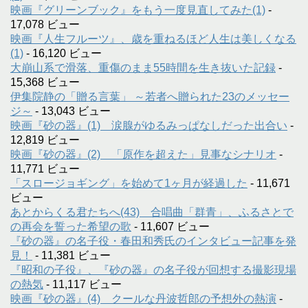
映画『グリーンブック』をもう一度見直してみた(1)
-
17,078 ビュー
映画『人生フルーツ』、歳を重ねるほど人生は美しくなる
(1)
- 16,120 ビュー
大崩山系で滑落、重傷のまま55時間を生き抜いた記録
-
15,368 ビュー
伊集院静の「贈る言葉」 ～若者へ贈られた23のメッセー
ジ～
- 13,043 ビュー
映画『砂の器』(1) 涙腺がゆるみっぱなしだった出合い
-
12,819 ビュー
映画『砂の器』(2) 「原作を超えた」見事なシナリオ
-
11,771 ビュー
「スロージョギング」を始めて1ヶ月が経過した
- 11,671
ビュー
あとからくる君たちへ(43) 合唱曲「群青」、ふるさとで
の再会を誓った希望の歌
- 11,607 ビュー
『砂の器』の名子役・春田和秀氏のインタビュー記事を発
見！
- 11,381 ビュー
『昭和の子役』、『砂の器』の名子役が回想する撮影現場
の熱気
- 11,117 ビュー
映画『砂の器』(4) クールな丹波哲郎の予想外の熱演
-