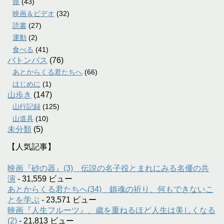
旅
(43)
映画＆ビデオ
(32)
読書
(27)
運動
(2)
食べる
(41)
バトンパス
(76)
あとからくる君たちへ
(66)
はじめに
(1)
山歩き
(147)
山行記録
(125)
山道具
(10)
未分類
(5)
【人気記事】
映画『砂の器』(3) 伝説の名子役とまれにみる名優の共
演
- 31,559 ビュー
あとからくる君たちへ(34) 鎮魂の祈り、何もできないこ
とを学ぶ
- 23,571 ビュー
映画『人生フルーツ』、歳を重ねるほど人生は美しくなる
(2)
- 21,813 ビュー