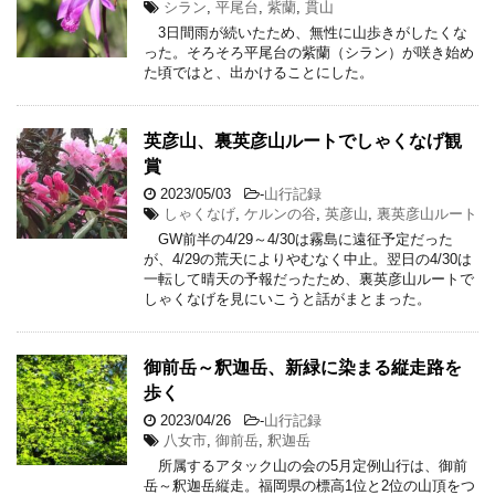
シラン
,
平尾台
,
紫蘭
,
貫山
3日間雨が続いたため、無性に山歩きがしたくな
った。そろそろ平尾台の紫蘭（シラン）が咲き始め
た頃ではと、出かけることにした。
英彦山、裏英彦山ルートでしゃくなげ観
賞
2023/05/03
-
山行記録
しゃくなげ
,
ケルンの谷
,
英彦山
,
裏英彦山ルート
GW前半の4/29～4/30は霧島に遠征予定だった
が、4/29の荒天によりやむなく中止。翌日の4/30は
一転して晴天の予報だったため、裏英彦山ルートで
しゃくなげを見にいこうと話がまとまった。
御前岳～釈迦岳、新緑に染まる縦走路を
歩く
2023/04/26
-
山行記録
八女市
,
御前岳
,
釈迦岳
所属するアタック山の会の5月定例山行は、御前
岳～釈迦岳縦走。福岡県の標高1位と2位の山頂をつ