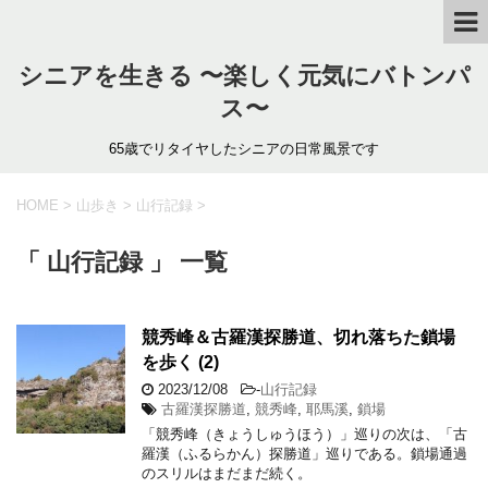
シニアを生きる 〜楽しく元気にバトンパ
ス〜
65歳でリタイヤしたシニアの日常風景です
HOME
>
山歩き
>
山行記録
>
「 山行記録 」 一覧
競秀峰＆古羅漢探勝道、切れ落ちた鎖場
を歩く (2)
2023/12/08
-
山行記録
古羅漢探勝道
,
競秀峰
,
耶馬溪
,
鎖場
「競秀峰（きょうしゅうほう）」巡りの次は、「古
羅漢（ふるらかん）探勝道」巡りである。鎖場通過
のスリルはまだまだ続く。