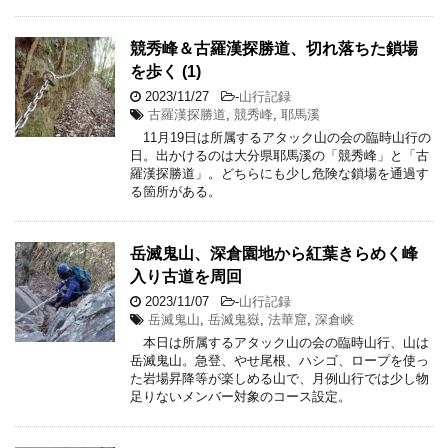
競秀峰＆古羅漢探勝道、切れ落ちた鎖場
を歩く (1)
2023/11/27
-
山行記録
古羅漢探勝道
,
競秀峰
,
耶馬溪
11月19日は所属するアタック山の会の臨時山行の
日。出かけるのは大分県耶馬溪の「競秀峰」と「古
羅漢探勝道」。どちらにも少し危険な鎖場を通過す
る箇所がある。
岳滅鬼山、深倉園地から紅葉きらめく峰
入り古道を周回
2023/11/07
-
山行記録
岳滅鬼山
,
岳滅鬼嶽
,
法華窟
,
深倉峡
本日は所属するアタック山の会の臨時山行、山は
岳滅鬼山。急登、やせ尾根、ハシゴ、ロープを使っ
た岩場昇降等が楽しめる山で、月例山行では少し物
足りないメンバー対象のコース設定。