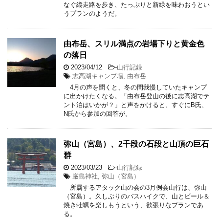
なぐ縦走路を歩き、たっぷりと新緑を味わおうとい
うプランのようだ。
由布岳、スリル満点の岩場下りと黄金色
の落日
2023/04/12
-
山行記録
志高湖キャンプ場
,
由布岳
4月の声を聞くと、冬の間我慢していたキャンプ
に出かけたくなる。「由布岳登山の後に志高湖でテ
ント泊はいかが？」と声をかけると、すぐにB氏、
N氏から参加の回答が。
弥山（宮島）、2千段の石段と山頂の巨石
群
2023/03/23
-
山行記録
厳島神社
,
弥山（宮島）
所属するアタック山の会の3月例会山行は、弥山
（宮島）。久しぶりのバスハイクで、山とビール＆
焼き牡蠣を楽しもうという、欲張りなプランであ
る。