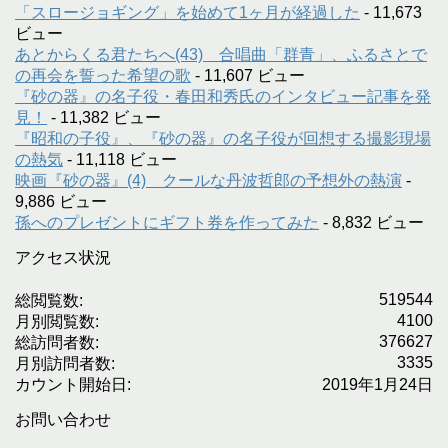
「スロージョギング」を始めて1ヶ月が経過した
- 11,673
ビュー
あとからくる君たちへ(43) 合唱曲「群青」、ふるさとで
の再会を誓った希望の歌
- 11,607 ビュー
『砂の器』の名子役・春田和秀氏のインタビュー記事を発
見！
- 11,382 ビュー
『昭和の子役』、『砂の器』の名子役が回想する撮影現場
の熱気
- 11,118 ビュー
映画『砂の器』(4) クールな丹波哲郎の予想外の熱演
-
9,886 ビュー
孫へのプレゼントにギフト券を作ってみた
- 8,832 ビュー
アクセス状況
519544
総閲覧数:
4100
月別閲覧数:
376627
総訪問者数:
3335
月別訪問者数:
カウント開始日:
2019年1月24日
お問い合わせ