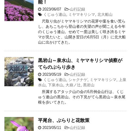
能！
2023/06/07
-
山行記録
くじゅう連山
,
ミヤマキリシマ
,
北大船山
尺取り虫がミヤマキリシマの花芽や葉を食い荒ら
し、あちこちから登山者の失望の声が聞こえる今年
のくじゅう連山。せめて一度は美しく咲き誇るミヤ
マが見たいと、山開き翌日の6月5日（月）に北大船
山に出かけてきた。
黒岩山～泉水山、ミヤマキリシマ偵察が
てらのぶらり歩き
2023/05/19
-
山行記録
くじゅう連山
,
シャクナゲ
,
ミヤマキリシマ
,
上泉
水山
,
下泉水山
,
大崩ノ辻
,
黒岩山
所属するアタック山の会の5月例会山行は、くじ
ゅう連山の黒岩山。その下見がてら黒岩山～泉水尾
根を歩いてきた。
平尾台、ぶらりと花散策
2023/05/11
-
山行記録