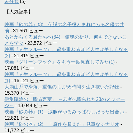
未分類
(5)
【人気記事】
映画『砂の器』(3) 伝説の名子役とまれにみる名優の共
演
- 31,561 ビュー
あとからくる君たちへ(34) 鎮魂の祈り、何もできないこ
とを学ぶ
- 23,572 ビュー
映画『人生フルーツ』、歳を重ねるほど人生は美しくなる
(2)
- 21,815 ビュー
映画『グリーンブック』をもう一度見直してみた(1)
-
17,081 ビュー
映画『人生フルーツ』、歳を重ねるほど人生は美しくなる
(1)
- 16,121 ビュー
大崩山系で滑落、重傷のまま55時間を生き抜いた記録
-
15,370 ビュー
伊集院静の「贈る言葉」 ～若者へ贈られた23のメッセー
ジ～
- 13,044 ビュー
映画『砂の器』(1) 涙腺がゆるみっぱなしだった出合い
-
12,821 ビュー
映画『砂の器』(2) 「原作を超えた」見事なシナリオ
-
11,772 ビュー