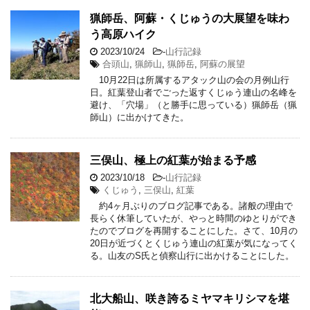
猟師岳、阿蘇・くじゅうの大展望を味わ
う高原ハイク
2023/10/24
-
山行記録
合頭山
,
猟師山
,
猟師岳
,
阿蘇の展望
10月22日は所属するアタック山の会の月例山行
日。紅葉登山者でごった返すくじゅう連山の名峰を
避け、「穴場」（と勝手に思っている）猟師岳（猟
師山）に出かけてきた。
三俣山、極上の紅葉が始まる予感
2023/10/18
-
山行記録
くじゅう
,
三俣山
,
紅葉
約4ヶ月ぶりのブログ記事である。諸般の理由で
長らく休筆していたが、やっと時間のゆとりができ
たのでブログを再開することにした。さて、10月の
20日が近づくとくじゅう連山の紅葉が気になってく
る。山友のS氏と偵察山行に出かけることにした。
北大船山、咲き誇るミヤマキリシマを堪