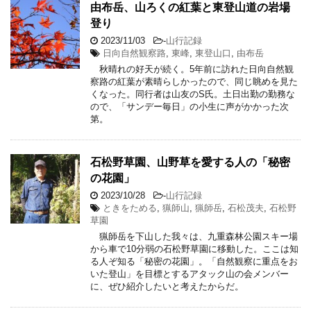
由布岳、山ろくの紅葉と東登山道の岩場
登り
2023/11/03
-
山行記録
日向自然観察路
,
東峰
,
東登山口
,
由布岳
秋晴れの好天が続く。5年前に訪れた日向自然観
察路の紅葉が素晴らしかったので、同じ眺めを見た
くなった。同行者は山友のS氏。土日出勤の勤務な
ので、「サンデー毎日」の小生に声がかかった次
第。
石松野草園、山野草を愛する人の「秘密
の花園」
2023/10/28
-
山行記録
ときをためる
,
猟師山
,
猟師岳
,
石松茂夫
,
石松野
草園
猟師岳を下山した我々は、九重森林公園スキー場
から車で10分弱の石松野草園に移動した。ここは知
る人ぞ知る「秘密の花園」。「自然観察に重点をお
いた登山」を目標とするアタック山の会メンバー
に、ぜひ紹介したいと考えたからだ。