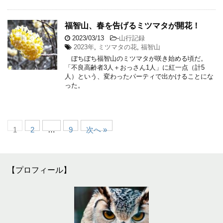
福智山、春を告げるミツマタが開花！
2023/03/13
-
山行記録
2023年
,
ミツマタの花
,
福智山
ぼちぼち福智山のミツマタが咲き始める頃だ。
「不良高齢者3人＋おっさん1人」に紅一点（計5
人）という、変わったパーティで出かけることにな
った。
1
2
…
9
次へ »
【プロフィール】