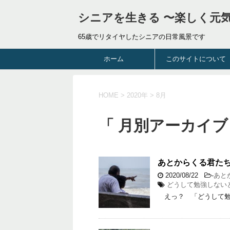
シニアを生きる 〜楽しく元
65歳でリタイヤしたシニアの日常風景です
ホーム
このサイトについて
HOME
>
2020年
>
8月
「 月別アーカイブ：
あとからくる君たち
2020/08/22
-
あと
どうして勉強しない
えっ？ 「どうして勉