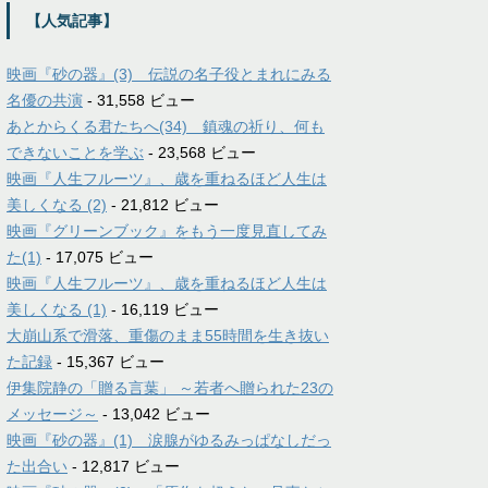
【人気記事】
映画『砂の器』(3) 伝説の名子役とまれにみる
名優の共演
- 31,558 ビュー
あとからくる君たちへ(34) 鎮魂の祈り、何も
できないことを学ぶ
- 23,568 ビュー
映画『人生フルーツ』、歳を重ねるほど人生は
美しくなる (2)
- 21,812 ビュー
映画『グリーンブック』をもう一度見直してみ
た(1)
- 17,075 ビュー
映画『人生フルーツ』、歳を重ねるほど人生は
美しくなる (1)
- 16,119 ビュー
大崩山系で滑落、重傷のまま55時間を生き抜い
た記録
- 15,367 ビュー
伊集院静の「贈る言葉」 ～若者へ贈られた23の
メッセージ～
- 13,042 ビュー
映画『砂の器』(1) 涙腺がゆるみっぱなしだっ
た出合い
- 12,817 ビュー