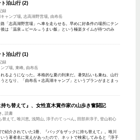
泊山行 (2)
記録
湖キャンプ場
,
志高湖野営場
,
由布岳
路「志高湖野営場」へ車を走らせる。早めに好条件の場所にテン
、後は「温泉→ビール→うまい飯」という極楽タイムが待つのみ
泊山行 (1)
記録
ャンプ場
,
東峰
,
由布岳
れるようになった。本格的な夏の到来だ。暑気払いも兼ね、山行
ろうとなり、「由布岳＋志高湖キャンプ」というプランがまとまっ
に持ち替えて』、女性直木賞作家の山歩き奮闘記
き
,
読書
ち替えて
,
唯川恵
,
浅間山
,
淳子のてっぺん
,
田部井淳子
,
登山初心
で紹介されていた1冊、『バッグをザックに持ち替えて』。唯川
という著者名に覚えがあったので、ネットで検索してみると『淳子