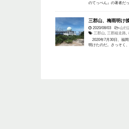
のてっぺん』の著者だ
三郡山、梅雨明け
2020/08/03
-
山行
三郡山
,
三郡縦走路
,
2020年7月30日、
明けたのだ。さっそく、