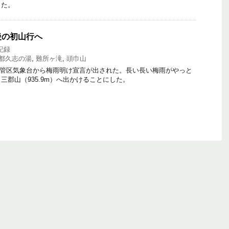
った。
後の初山行へ
記録
都久志の湯
,
難所ヶ滝
,
頭巾山
福岡管区気象台から梅雨明け宣言が出された。長い長い梅雨がやっと
三郡山（935.9m）へ出かけることにした。