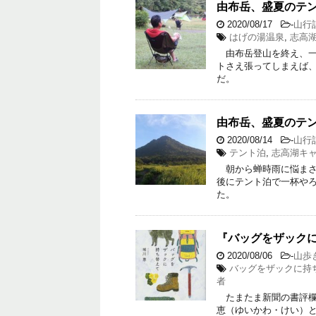
由布岳、盛夏のテント
2020/08/17
-
山行
はげの湯温泉
,
志高
由布岳登山を終え、一
トさえ張ってしまえば
だ。
由布岳、盛夏のテント
2020/08/14
-
山行
テント泊
,
志高湖キ
朝から蝉時雨に悩まさ
後にテント泊で一杯や
た。
『バッグをザック
2020/08/06
-
山歩
バッグをザックに持
者
たまたま新聞の書評欄
恵（ゆいかわ・けい）