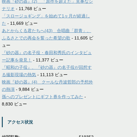
映画『砂の器』(2) 「原作を超えた」見事なシ
ナリオ
- 11,768 ビュー
「スロージョギング」を始めて1ヶ月が経過し
た
- 11,669 ビュー
あとからくる君たちへ(43) 合唱曲「群青」、
ふるさとでの再会を誓った希望の歌
- 11,605 ビ
ュー
『砂の器』の名子役・春田和秀氏のインタビュ
ー記事を発見！
- 11,377 ビュー
『昭和の子役』、『砂の器』の名子役が回想す
る撮影現場の熱気
- 11,113 ビュー
映画『砂の器』(4) クールな丹波哲郎の予想外
の熱演
- 9,884 ビュー
孫へのプレゼントにギフト券を作ってみた
-
8,830 ビュー
アクセス状況