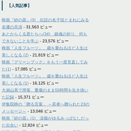
【人気記事】
映画『砂の器』(3) 伝説の名子役とまれにみる
名優の共演
- 31,563 ビュー
あとからくる君たちへ(34) 鎮魂の祈り、何も
できないことを学ぶ
- 23,576 ビュー
映画『人生フルーツ』、歳を重ねるほど人生は
美しくなる (2)
- 21,819 ビュー
映画『グリーンブック』をもう一度見直してみ
た(1)
- 17,085 ビュー
映画『人生フルーツ』、歳を重ねるほど人生は
美しくなる (1)
- 16,125 ビュー
大崩山系で滑落、重傷のまま55時間を生き抜い
た記録
- 15,371 ビュー
伊集院静の「贈る言葉」 ～若者へ贈られた23の
メッセージ～
- 13,046 ビュー
映画『砂の器』(1) 涙腺がゆるみっぱなしだっ
た出合い
- 12,824 ビュー