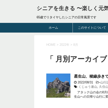
シニアを生きる 〜楽しく元
65歳でリタイヤしたシニアの日常風景です
ホーム
このサイトについて
HOME
>
2022年
>
8月
「 月別アーカイブ：
星生山、稜線歩き
2022/08/31
-
山行
くじゅう連山
,
久住
アタック山の会の8月
生山への日帰り山行に