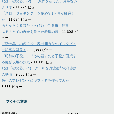
映画『砂の器』(2) 「原作を超えた」見事なシ
ナリオ
- 11,774 ビュー
「スロージョギング」を始めて1ヶ月が経過し
た
- 11,674 ビュー
あとからくる君たちへ(43) 合唱曲「群青」、
ふるさとでの再会を誓った希望の歌
- 11,608 ビ
ュー
『砂の器』の名子役・春田和秀氏のインタビュ
ー記事を発見！
- 11,383 ビュー
『昭和の子役』、『砂の器』の名子役が回想す
る撮影現場の熱気
- 11,119 ビュー
映画『砂の器』(4) クールな丹波哲郎の予想外
の熱演
- 9,888 ビュー
孫へのプレゼントにギフト券を作ってみた
-
8,833 ビュー
アクセス状況