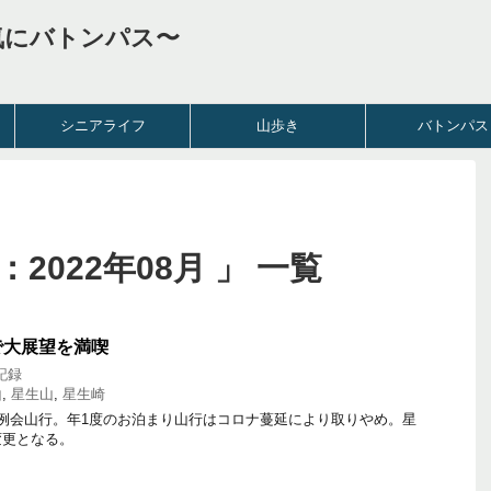
気にバトンパス〜
シニアライフ
山歩き
バトンパス
2022年08月 」 一覧
で大展望を満喫
記録
山
,
星生山
,
星生崎
例会山行。年1度のお泊まり山行はコロナ蔓延により取りやめ。星
変更となる。