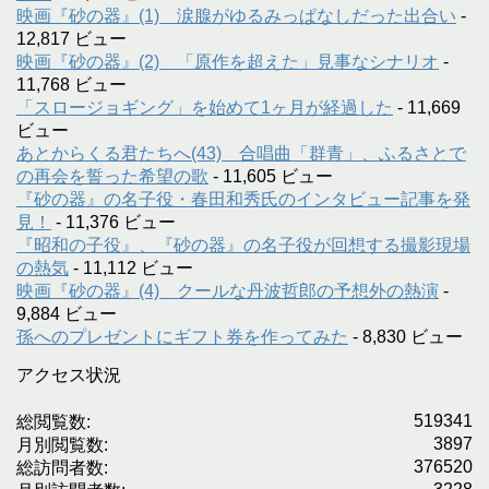
映画『砂の器』(1) 涙腺がゆるみっぱなしだった出合い
-
12,817 ビュー
映画『砂の器』(2) 「原作を超えた」見事なシナリオ
-
11,768 ビュー
「スロージョギング」を始めて1ヶ月が経過した
- 11,669
ビュー
あとからくる君たちへ(43) 合唱曲「群青」、ふるさとで
の再会を誓った希望の歌
- 11,605 ビュー
『砂の器』の名子役・春田和秀氏のインタビュー記事を発
見！
- 11,376 ビュー
『昭和の子役』、『砂の器』の名子役が回想する撮影現場
の熱気
- 11,112 ビュー
映画『砂の器』(4) クールな丹波哲郎の予想外の熱演
-
9,884 ビュー
孫へのプレゼントにギフト券を作ってみた
- 8,830 ビュー
アクセス状況
519341
総閲覧数:
3897
月別閲覧数:
376520
総訪問者数: