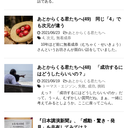
話である。
あとからくる君たちへ(49) 同じ「4」で
も次元が違う
2021/06/23
-
あとからくる君たちへ
4
,
次元
,
無着成恭
10年ほど前に無着成恭（むちゃく・せいきょう）
さんというお坊さんが面白い話をしていました。
あとからくる君たちへ(48) 「成功するに
はどうしたらいいの？」
2021/06/19
-
あとからくる君たちへ
トーマス・エジソン
,
失敗
,
成功
,
挑戦
えっ？ 「成功するにはどうしたらいいのか」だ
って。う～ん、むずかしい質問だね。まぁ、一緒に
考えてみるとしようか。ここに座ってごらん。
『日本講演新聞』、「感動・驚き・発
見」を共有してみては？