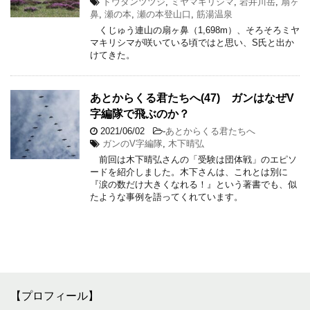
ドウダンツツジ
,
ミヤマキリシマ
,
岩井川岳
,
扇ヶ
鼻
,
瀬の本
,
瀬の本登山口
,
筋湯温泉
くじゅう連山の扇ヶ鼻（1,698m）、そろそろミヤ
マキリシマが咲いている頃ではと思い、S氏と出か
けてきた。
あとからくる君たちへ(47) ガンはなぜV
字編隊で飛ぶのか？
2021/06/02
-
あとからくる君たちへ
ガンのV字編隊
,
木下晴弘
前回は木下晴弘さんの「受験は団体戦」のエピソ
ードを紹介しました。木下さんは、これとは別に
『涙の数だけ大きくなれる！』という著書でも、似
たような事例を語ってくれています。
【プロフィール】