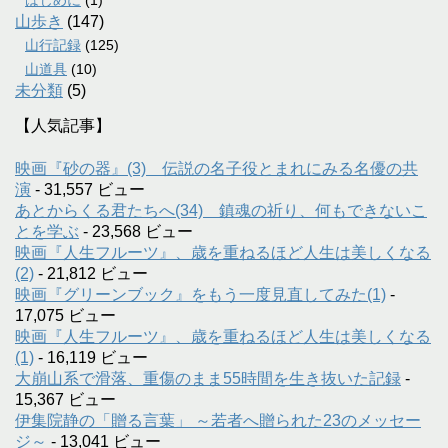
山歩き
(147)
山行記録
(125)
山道具
(10)
未分類
(5)
【人気記事】
映画『砂の器』(3) 伝説の名子役とまれにみる名優の共
演
- 31,557 ビュー
あとからくる君たちへ(34) 鎮魂の祈り、何もできないこ
とを学ぶ
- 23,568 ビュー
映画『人生フルーツ』、歳を重ねるほど人生は美しくなる
(2)
- 21,812 ビュー
映画『グリーンブック』をもう一度見直してみた(1)
-
17,075 ビュー
映画『人生フルーツ』、歳を重ねるほど人生は美しくなる
(1)
- 16,119 ビュー
大崩山系で滑落、重傷のまま55時間を生き抜いた記録
-
15,367 ビュー
伊集院静の「贈る言葉」 ～若者へ贈られた23のメッセー
ジ～
- 13,041 ビュー