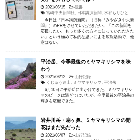
2021/06/15
-
読書
宮崎中央新聞社
,
日本講演新聞
,
水谷もりひと
今日は『日本講演新聞』（旧称『みやざき中央新
聞』）のPRをさせていただきたい。「この新聞を
応援したい、もっと多くの方々に知っていただきた
い」という極めて私的な思いによる広報活動で、他
意はない。
平治岳、今季最後のミヤマキリシマを味
わう
2021/06/12
-
山行記録
くじゅう連山
,
ミヤマキリシマ
,
平治岳
6月10日に平治岳に出かけてきた。ミヤマキリシ
マのピークは過ぎてはいたが、今季最後の平治岳の
輝きを堪能できた。
岩井川岳・扇ヶ鼻、ミヤマキリシマの開
花はまだ先だった
2021/06/07
-
山行記録