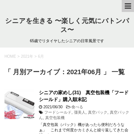
シニアを生きる 〜楽しく元気にバトンパ
ス〜
65歳でリタイヤしたシニアの日常風景です
HOME
>
2021年
>
6月
「 月別アーカイブ：2021年06月 」 一覧
シニアの家めし(31) 真空包装機「フード
シールド」購入顛末記
2021/06/30
-
食べる
フードシールド
,
彊美人
,
真空パック
,
真空パック
ん
,
真空包装機
「真空包装（パック）機があったら便利だろうな
ぁ」 これまで何度かカミさんと繰り返してきた会