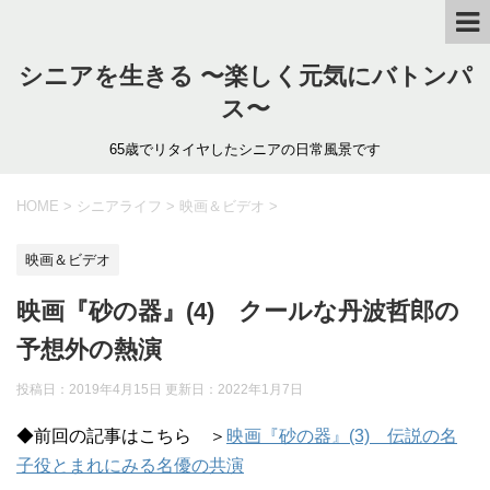
シニアを生きる 〜楽しく元気にバトンパ
ス〜
65歳でリタイヤしたシニアの日常風景です
HOME
>
シニアライフ
>
映画＆ビデオ
>
映画＆ビデオ
映画『砂の器』(4) クールな丹波哲郎の
予想外の熱演
投稿日：2019年4月15日 更新日：
2022年1月7日
◆前回の記事はこちら ＞
映画『砂の器』(3) 伝説の名
子役とまれにみる名優の共演