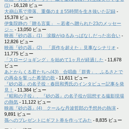
(1)
- 16,128 ビュー
大崩山系で滑落、重傷のまま55時間を生き抜いた記録
-
15,378 ビュー
伊集院静の「贈る言葉」 ～若者へ贈られた23のメッセー
ジ～
- 13,050 ビュー
映画『砂の器』(1) 涙腺がゆるみっぱなしだった出合い
-
12,826 ビュー
映画『砂の器』(2) 「原作を超えた」見事なシナリオ
-
11,775 ビュー
「スロージョギング」を始めて1ヶ月が経過した
- 11,678
ビュー
あとからくる君たちへ(43) 合唱曲「群青」、ふるさとで
の再会を誓った希望の歌
- 11,611 ビュー
『砂の器』の名子役・春田和秀氏のインタビュー記事を発
見！
- 11,384 ビュー
『昭和の子役』、『砂の器』の名子役が回想する撮影現場
の熱気
- 11,122 ビュー
映画『砂の器』(4) クールな丹波哲郎の予想外の熱演
-
9,891 ビュー
孫へのプレゼントにギフト券を作ってみた
- 8,835 ビュー