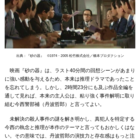
出典：『砂の器』 ©1974・2005 松竹株式会社／橋本プロダクション
映画『砂の器』は、ラスト40分間の回想シーンがあまり
に強い感動を与えるため、本来は推理ドラマであったこと
を忘れてしまう。しかし、2時間23分にも及ぶ作品全編を
通して見れば、本来の主人公は、粘り強く事件解明に取り
組む今西警部補（丹波哲郎）と言ってよい。
未解決の殺人事件の謎を解き明かし、真犯人を特定する
今西の執念と推理が本作のテーマと言ってもおかしくはな
い。その意味では、丹波哲郎の演技力と存在感はもっと注