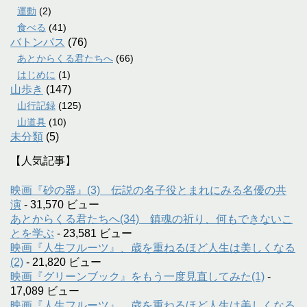
運動
(2)
食べる
(41)
バトンパス
(76)
あとからくる君たちへ
(66)
はじめに
(1)
山歩き
(147)
山行記録
(125)
山道具
(10)
未分類
(5)
【人気記事】
映画『砂の器』(3) 伝説の名子役とまれにみる名優の共
演
- 31,570 ビュー
あとからくる君たちへ(34) 鎮魂の祈り、何もできないこ
とを学ぶ
- 23,581 ビュー
映画『人生フルーツ』、歳を重ねるほど人生は美しくなる
(2)
- 21,820 ビュー
映画『グリーンブック』をもう一度見直してみた(1)
-
17,089 ビュー
映画『人生フルーツ』、歳を重ねるほど人生は美しくなる