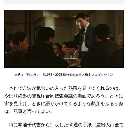
ン
出典：『砂の器』 ©1974・2005 松竹株式会社／橋本プロダクショ
本作で丹波が気合いの入った熱演を見せてくれるのは、
やはり終盤の警視庁合同捜査会議の場面であろう。ときに
宙を見上げ、ときに語りかけてくるような熱弁をふるう姿
は、見事と言ってよい。
特に本浦千代吉から押収した50通の手紙（差出人は全て