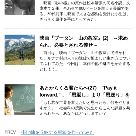
映画『砂の器』の原作は松本清張の同名小説。文
庫本で２冊、合わせて800ページを超える長編であ
る。30代前半に映画で大きな感動を受けた小生は、
さっそく原作を手にとってみた。
映画『ブータン 山の教室』(2) ～求め
られ、必要とされる倖せ～
前回は、映画『ブータン 山の教室』で描かれ
た、ルナナ村の人々の謙虚で慎ましい生き方につい
てふれてみた。今回は、本作の他の魅力を紹介する
としよう。
あとからくる君たちへ(27) ”Pay it
forward.” 、「恩返し」より「恩送り」を
「もし君が世界を変えたいと思ったら、何をやりま
すか？」 社会科の授業で先生からこんな課題を与
えられたら、あなたはどうしますか？
PREV
掛け軸を収納する桐箱を作ってみた