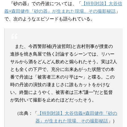
『砂の器』での丹波については、「
【特別対談】大谷信
義×森田健作『砂の器』が生まれた現場、その撮影秘話
」
で、次のようなエピソードも語られている。
また、今西警部補(丹波哲郎)と吉村刑事が捜査の
進捗を焼き鳥屋で熱く討論するシーンでは、リハー
サルから酒をどんどん飲めと煽られたそう。実は2人
とも全くの下戸で、充分に出来あがった状態での本
番で丹波は「被害者三木のり平は〜」と喋る。この
時の丹波の演技の凄まじさに誰もカットをかけな
い。終盤にようやく、被害者は三木”謙一”だと監督
が気付いて撮影を止めたほどだったそう。
（出典：「
【特別対談】大谷信義×森田健作『砂の
器』が生まれた現場、その撮影秘話
」）