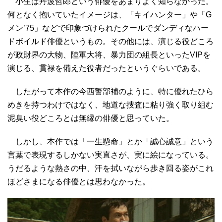
小生は丹波哲郎という俳優をあまりよく知らなかった。
何となく抱いていたイメージは、「キイハンター」や「G
メン’75」などで印象づけられたクールでダンディなハー
ドボイルド俳優というもの。その他には、演じる役どころ
が政財界の大物、陸軍大将、暴力団の組長といったVIPを
演じる、貫禄を備えた役者だったというぐらいである。
したがって本作の今西警部補のように、特に優れたひら
めきを持つわけではなく、地道な捜査に粘り強く取り組む
泥臭い役どころとは無縁の俳優と思っていた。
しかし、本作では「一生懸命」とか「誠心誠意」という
言葉で表現するしかない実直さが、実に絵になっている。
うだるような熱さの中、汗を拭いながら歩き回る姿がこれ
ほどさまになる俳優とは思わなかった。