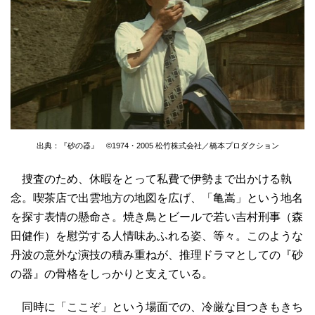
出典：『砂の器』 ©1974・2005 松竹株式会社／橋本プロダクション
捜査のため、休暇をとって私費で伊勢まで出かける執
念。喫茶店で出雲地方の地図を広げ、「亀嵩」という地名
を探す表情の懸命さ。焼き鳥とビールで若い吉村刑事（森
田健作）を慰労する人情味あふれる姿、等々。このような
丹波の意外な演技の積み重ねが、推理ドラマとしての『砂
の器』の骨格をしっかりと支えている。
同時に「ここぞ」という場面での、冷厳な目つきもきち