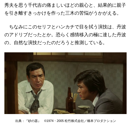
秀夫を思う千代吉の痛ましいほどの親心と、結果的に親子
を引き離すきっかけを作った三木の苦悩がうかがえる。
ちなみにこのセリフとハンカチで目を拭う演技は、丹波
のアドリブだったとか。恐らく感情移入の極に達した丹波
の、自然な演技だったのだろうと推測している。
出典：『砂の器』 ©1974・2005 松竹株式会社／橋本プロダクション