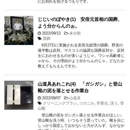
にお別れを告げるつもりです。
じじいのぼやき(1) 安倍元首相の国葬、
よう分からんのぉ。
2022/09/13
-
未分類
国葬
9月27日に実施される安倍元総理の国葬。野党の
過半数は反対。マスコミの論調も国葬反対か、反対
をにおわせるものが多いようじゃ。ワシゃ高齢者じ
ゃから、その理由がよう分からんのじゃ。どなたか
教えてもらえんですか。
山道具あれこれ(4) 「ガシガシ」と登山
靴の泥を落とせる作業台
2022/09/07
-
山道具
クリーニングブラシ
,
コロニル
,
作業台
,
洗う
,
登
山靴
登山靴の泥をガシガシ落とせる作業台がほしい。
登山靴を洗う時、いつもそう思っていた。靴を台に
しっかり固定しておかないと力が入らず、なかなか