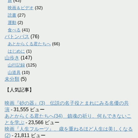
旅
(43)
映画＆ビデオ
(32)
読書
(27)
運動
(2)
食べる
(41)
バトンパス
(76)
あとからくる君たちへ
(66)
はじめに
(1)
山歩き
(147)
山行記録
(125)
山道具
(10)
未分類
(5)
【人気記事】
映画『砂の器』(3) 伝説の名子役とまれにみる名優の共
演
- 31,555 ビュー
あとからくる君たちへ(34) 鎮魂の祈り、何もできないこ
とを学ぶ
- 23,566 ビュー
映画『人生フルーツ』、歳を重ねるほど人生は美しくなる
(2)
- 21,811 ビュー