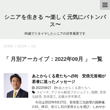
シニアを生きる 〜楽しく元気にバトンパ
ス〜
65歳でリタイヤしたシニアの日常風景です
HOME
>
2022年
>
9月
「 月別アーカイブ：2022年09月 」 一覧
あとからくる君たちへ(59) 安倍元首相が
若者に送ったメッセージ
2022/09/27
-
あとからくる君たちへ
スピーチ
,
デジタル献花プロジェクト
,
国葬
,
安倍
元総理
,
安倍晋三
,
近畿大学卒業式
今日は2022年9月27日、安倍晋三元総理の国葬儀
の日。終日、在りし日の安倍さんを偲び、しめやか