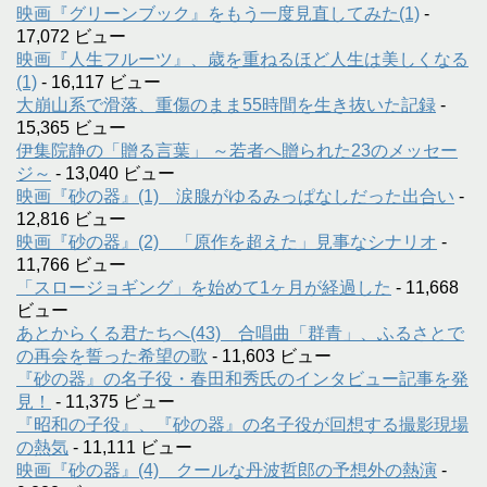
映画『グリーンブック』をもう一度見直してみた(1)
-
17,072 ビュー
映画『人生フルーツ』、歳を重ねるほど人生は美しくなる
(1)
- 16,117 ビュー
大崩山系で滑落、重傷のまま55時間を生き抜いた記録
-
15,365 ビュー
伊集院静の「贈る言葉」 ～若者へ贈られた23のメッセー
ジ～
- 13,040 ビュー
映画『砂の器』(1) 涙腺がゆるみっぱなしだった出合い
-
12,816 ビュー
映画『砂の器』(2) 「原作を超えた」見事なシナリオ
-
11,766 ビュー
「スロージョギング」を始めて1ヶ月が経過した
- 11,668
ビュー
あとからくる君たちへ(43) 合唱曲「群青」、ふるさとで
の再会を誓った希望の歌
- 11,603 ビュー
『砂の器』の名子役・春田和秀氏のインタビュー記事を発
見！
- 11,375 ビュー
『昭和の子役』、『砂の器』の名子役が回想する撮影現場
の熱気
- 11,111 ビュー
映画『砂の器』(4) クールな丹波哲郎の予想外の熱演
-