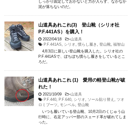
しっかり固定しておかないと力が入らず、なかなか
泥が落ちないのだ。
山道具あれこれ(3) 登山靴（シリオ社
P.F.441AS）を購入！
2022/04/18
-
山道具
P.F.441AS
,
シリオ
,
慣らし履き
,
登山靴
,
福智山
4月3日に新しい登山靴を購入した。シリオ社の
P.F.441ASで、ぼちぼち慣らし履きをしているとこ
ろだ。
山道具あれこれ (1) 愛用の軽登山靴が破
れた！
2021/10/09
-
山道具
P.F.440
,
P.F.640
,
シリオ
,
ソール貼り替え
,
ツオ
ロミブーツ
,
モンベル
,
登山靴
いつも履いている登山靴、10月2日のくじゅう山
行時に、右足アッパー部のスェード革が破れてしま
った。