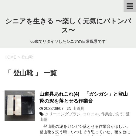
シニアを生きる 〜楽しく元気にバトンパ
ス〜
65歳でリタイヤしたシニアの日常風景です
HOME
>
登山靴
「 登山靴 」 一覧
山道具あれこれ(4) 「ガシガシ」と登山
靴の泥を落とせる作業台
2022/09/07
-
山道具
クリーニングブラシ
,
コロニル
,
作業台
,
洗う
,
登
山靴
登山靴の泥をガシガシ落とせる作業台がほしい。
登山靴を洗う時、いつもそう思っていた。靴を台に