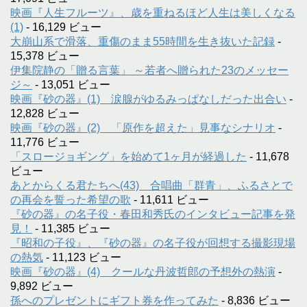
映画『人生フルーツ』、歳を重ねるほど人生は美しくなる
(1)
- 16,129 ビュー
大崩山系で滑落、重傷のまま55時間を生き抜いた記録
-
15,378 ビュー
伊集院静の「贈る言葉」 ～若者へ贈られた23のメッセー
ジ～
- 13,051 ビュー
映画『砂の器』(1) 涙腺がゆるみっぱなしだった出合い
-
12,828 ビュー
映画『砂の器』(2) 「原作を超えた」見事なシナリオ
-
11,776 ビュー
「スロージョギング」を始めて1ヶ月が経過した
- 11,678
ビュー
あとからくる君たちへ(43) 合唱曲「群青」、ふるさとで
の再会を誓った希望の歌
- 11,611 ビュー
『砂の器』の名子役・春田和秀氏のインタビュー記事を発
見！
- 11,385 ビュー
『昭和の子役』、『砂の器』の名子役が回想する撮影現場
の熱気
- 11,123 ビュー
映画『砂の器』(4) クールな丹波哲郎の予想外の熱演
-
9,892 ビュー
孫へのプレゼントにギフト券を作ってみた
- 8,836 ビュー