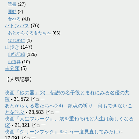
読書
(27)
運動
(2)
食べる
(41)
バトンパス
(76)
あとからくる君たちへ
(66)
はじめに
(1)
山歩き
(147)
山行記録
(125)
山道具
(10)
未分類
(5)
【人気記事】
映画『砂の器』(3) 伝説の名子役とまれにみる名優の共
演
- 31,572 ビュー
あとからくる君たちへ(34) 鎮魂の祈り、何もできないこ
とを学ぶ
- 23,583 ビュー
映画『人生フルーツ』、歳を重ねるほど人生は美しくなる
(2)
- 21,821 ビュー
映画『グリーンブック』をもう一度見直してみた(1)
-
17,091 ビュー