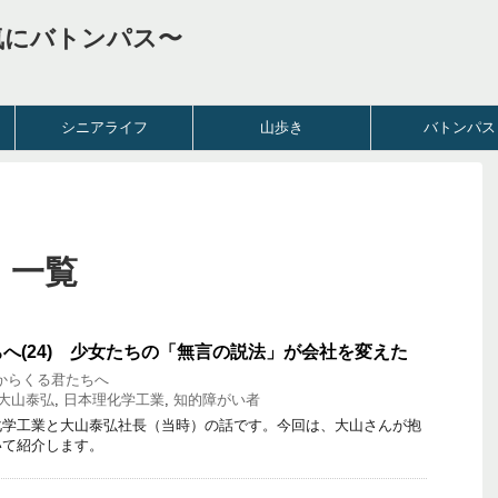
気にバトンパス〜
シニアライフ
山歩き
バトンパス
 一覧
へ(24) 少女たちの「無言の説法」が会社を変えた
からくる君たちへ
大山泰弘
,
日本理化学工業
,
知的障がい者
学工業と大山泰弘社長（当時）の話です。今回は、大山さんが抱
いて紹介します。