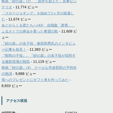
映画『砂の器』(2) 「原作を超えた」見事なシ
ナリオ
- 11,774 ビュー
「スロージョギング」を始めて1ヶ月が経過し
た
- 11,674 ビュー
あとからくる君たちへ(43) 合唱曲「群青」、
ふるさとでの再会を誓った希望の歌
- 11,608 ビ
ュー
『砂の器』の名子役・春田和秀氏のインタビュ
ー記事を発見！
- 11,383 ビュー
『昭和の子役』、『砂の器』の名子役が回想す
る撮影現場の熱気
- 11,119 ビュー
映画『砂の器』(4) クールな丹波哲郎の予想外
の熱演
- 9,888 ビュー
孫へのプレゼントにギフト券を作ってみた
-
8,833 ビュー
アクセス状況