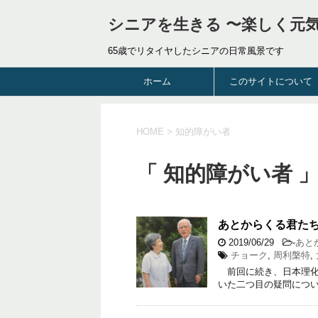
シニアを生きる 〜楽しく元
65歳でリタイヤしたシニアの日常風景です
ホーム
このサイトについて
HOME
>
知的障がい者
「 知的障がい者 」
あとからくる君たち
2019/06/29
-
あと
チョーク
,
周利槃特
,
前回に続き、日本理化
いた二つ目の疑問につ