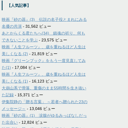
【人気記事】
映画『砂の器』(3) 伝説の名子役とまれにみる
名優の共演
- 31,562 ビュー
あとからくる君たちへ(34) 鎮魂の祈り、何も
できないことを学ぶ
- 23,575 ビュー
映画『人生フルーツ』、歳を重ねるほど人生は
美しくなる (2)
- 21,819 ビュー
映画『グリーンブック』をもう一度見直してみ
た(1)
- 17,084 ビュー
映画『人生フルーツ』、歳を重ねるほど人生は
美しくなる (1)
- 16,123 ビュー
大崩山系で滑落、重傷のまま55時間を生き抜い
た記録
- 15,371 ビュー
伊集院静の「贈る言葉」 ～若者へ贈られた23の
メッセージ～
- 13,046 ビュー
映画『砂の器』(1) 涙腺がゆるみっぱなしだっ
た出合い
- 12,824 ビュー