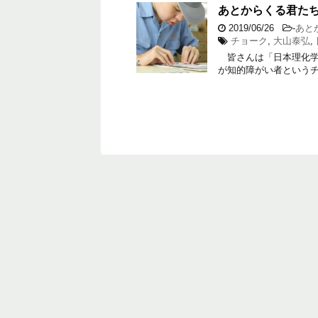
あとからくる君たち
2019/06/26
-
あと
チョーク
,
大山泰弘
,
皆さんは「日本理化学
が知的障がい者という