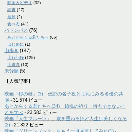
映画＆ビデオ
(32)
読書
(27)
運動
(2)
食べる
(41)
バトンパス
(76)
あとからくる君たちへ
(66)
はじめに
(1)
山歩き
(147)
山行記録
(125)
山道具
(10)
未分類
(5)
【人気記事】
映画『砂の器』(3) 伝説の名子役とまれにみる名優の共
演
- 31,574 ビュー
あとからくる君たちへ(34) 鎮魂の祈り、何もできないこ
とを学ぶ
- 23,583 ビュー
映画『人生フルーツ』、歳を重ねるほど人生は美しくなる
(2)
- 21,822 ビュー
映画『グリーンブック』をもう一度見直してみた(1)
-