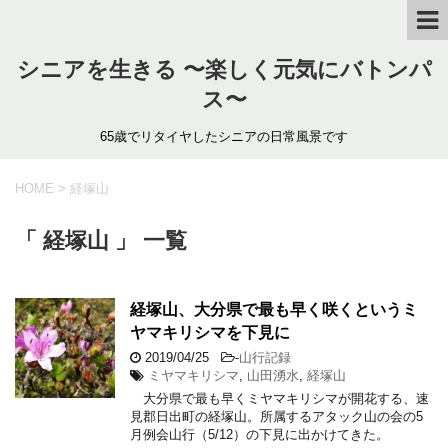
シニアを生きる 〜楽しく元気にバトンパ
ス〜
65歳でリタイヤしたシニアの日常風景です
HOME
>
経塚山
「 経塚山 」 一覧
経塚山、大分県で最も早く咲くというミ
ヤマキリシマを下見に
2019/04/25
-
山行記録
ミヤマキリシマ
,
山田湧水
,
経塚山
大分県で最も早くミヤマキリシマが開花する、速
見郡日出町の経塚山。所属するアタック山の会の5
月例会山行（5/12）の下見に出かけてきた。