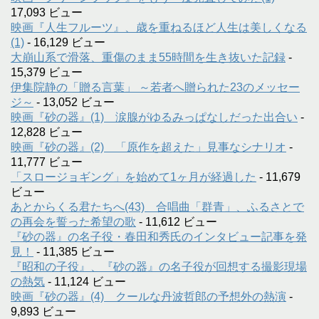
17,093 ビュー
映画『人生フルーツ』、歳を重ねるほど人生は美しくなる
(1)
- 16,129 ビュー
大崩山系で滑落、重傷のまま55時間を生き抜いた記録
-
15,379 ビュー
伊集院静の「贈る言葉」 ～若者へ贈られた23のメッセー
ジ～
- 13,052 ビュー
映画『砂の器』(1) 涙腺がゆるみっぱなしだった出合い
-
12,828 ビュー
映画『砂の器』(2) 「原作を超えた」見事なシナリオ
-
11,777 ビュー
「スロージョギング」を始めて1ヶ月が経過した
- 11,679
ビュー
あとからくる君たちへ(43) 合唱曲「群青」、ふるさとで
の再会を誓った希望の歌
- 11,612 ビュー
『砂の器』の名子役・春田和秀氏のインタビュー記事を発
見！
- 11,385 ビュー
『昭和の子役』、『砂の器』の名子役が回想する撮影現場
の熱気
- 11,124 ビュー
映画『砂の器』(4) クールな丹波哲郎の予想外の熱演
-
9,893 ビュー