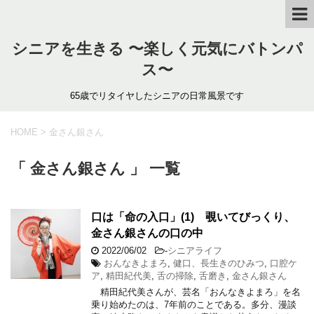
シニアを生きる 〜楽しく元気にバトンパ
ス〜
65歳でリタイヤしたシニアの日常風景です
HOME
>
金さん銀さん
「 金さん銀さん 」 一覧
口は「命の入口」(1) 覗いてびっくり、
金さん銀さんの口の中
2022/06/02
-
シニアライフ
おんなきよまろ
,
健口、長生きのひみつ
,
口腔ケ
ア
,
精田紀代美
,
舌の掃除
,
舌磨き
,
金さん銀さん
精田紀代美さんが、芸名「おんなきよまろ」を名
乗り始めたのは、7年前のことである。多分、漫談