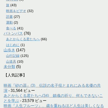
旅
(43)
映画＆ビデオ
(32)
読書
(27)
運動
(2)
食べる
(41)
バトンパス
(76)
あとからくる君たちへ
(66)
はじめに
(1)
山歩き
(147)
山行記録
(125)
山道具
(10)
未分類
(5)
【人気記事】
映画『砂の器』(3) 伝説の名子役とまれにみる名優の共
演
- 31,564 ビュー
あとからくる君たちへ(34) 鎮魂の祈り、何もできないこ
とを学ぶ
- 23,579 ビュー
映画『人生フルーツ』、歳を重ねるほど人生は美しくなる