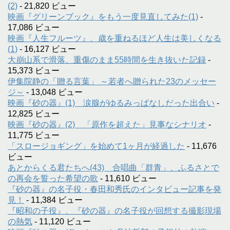
(2)
- 21,820 ビュー
映画『グリーンブック』をもう一度見直してみた(1)
-
17,086 ビュー
映画『人生フルーツ』、歳を重ねるほど人生は美しくなる
(1)
- 16,127 ビュー
大崩山系で滑落、重傷のまま55時間を生き抜いた記録
-
15,373 ビュー
伊集院静の「贈る言葉」 ～若者へ贈られた23のメッセー
ジ～
- 13,048 ビュー
映画『砂の器』(1) 涙腺がゆるみっぱなしだった出合い
-
12,825 ビュー
映画『砂の器』(2) 「原作を超えた」見事なシナリオ
-
11,775 ビュー
「スロージョギング」を始めて1ヶ月が経過した
- 11,676
ビュー
あとからくる君たちへ(43) 合唱曲「群青」、ふるさとで
の再会を誓った希望の歌
- 11,610 ビュー
『砂の器』の名子役・春田和秀氏のインタビュー記事を発
見！
- 11,384 ビュー
『昭和の子役』、『砂の器』の名子役が回想する撮影現場
の熱気
- 11,120 ビュー