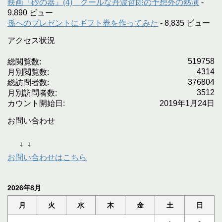
映画『砂の器』(4) クールな丹波哲郎の予想外の熱演
-
9,890 ビュー
孫へのプレゼントにギフト券を作ってみた
- 8,835 ビュー
アクセス状況
519758
総閲覧数:
4314
月別閲覧数:
376804
総訪問者数:
3512
月別訪問者数:
カウント開始日:
2019年1月24日
お問い合わせ
↓
↓
お問い合わせはこちら
2026年8月
月
火
水
木
金
土
日