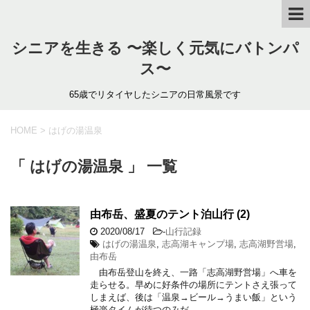
シニアを生きる 〜楽しく元気にバトンパ
ス〜
65歳でリタイヤしたシニアの日常風景です
HOME
>
はげの湯温泉
「 はげの湯温泉 」 一覧
由布岳、盛夏のテント泊山行 (2)
2020/08/17
-
山行記録
はげの湯温泉
,
志高湖キャンプ場
,
志高湖野営場
,
由布岳
由布岳登山を終え、一路「志高湖野営場」へ車を
走らせる。早めに好条件の場所にテントさえ張って
しまえば、後は「温泉→ビール→うまい飯」という
極楽タイムが待つのみだ。