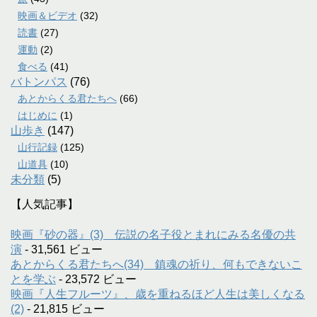
映画＆ビデオ
(32)
読書
(27)
運動
(2)
食べる
(41)
バトンパス
(76)
あとからくる君たちへ
(66)
はじめに
(1)
山歩き
(147)
山行記録
(125)
山道具
(10)
未分類
(5)
【人気記事】
映画『砂の器』(3) 伝説の名子役とまれにみる名優の共
演
- 31,561 ビュー
あとからくる君たちへ(34) 鎮魂の祈り、何もできないこ
とを学ぶ
- 23,572 ビュー
映画『人生フルーツ』、歳を重ねるほど人生は美しくなる
(2)
- 21,815 ビュー