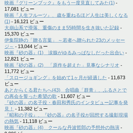
映画『グリーンブック』をもう一度見直してみた(1)
-
17,081 ビュー
映画『人生フルーツ』、歳を重ねるほど人生は美しくなる
(1)
- 16,121 ビュー
大崩山系で滑落、重傷のまま55時間を生き抜いた記録
-
15,370 ビュー
伊集院静の「贈る言葉」 ～若者へ贈られた23のメッセー
ジ～
- 13,044 ビュー
映画『砂の器』(1) 涙腺がゆるみっぱなしだった出合い
-
12,821 ビュー
映画『砂の器』(2) 「原作を超えた」見事なシナリオ
-
11,772 ビュー
「スロージョギング」を始めて1ヶ月が経過した
- 11,673
ビュー
あとからくる君たちへ(43) 合唱曲「群青」、ふるさとで
の再会を誓った希望の歌
- 11,607 ビュー
『砂の器』の名子役・春田和秀氏のインタビュー記事を発
見！
- 11,382 ビュー
『昭和の子役』、『砂の器』の名子役が回想する撮影現場
の熱気
- 11,118 ビュー
映画『砂の器』(4) クールな丹波哲郎の予想外の熱演
-