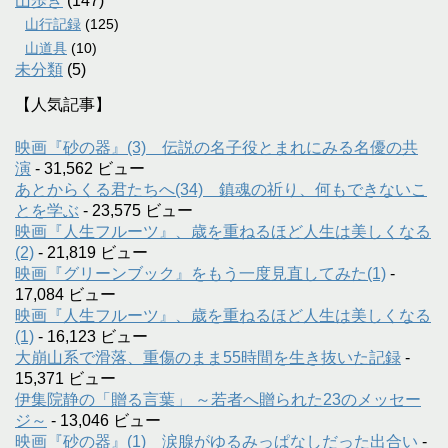
山歩き
(147)
山行記録
(125)
山道具
(10)
未分類
(5)
【人気記事】
映画『砂の器』(3) 伝説の名子役とまれにみる名優の共
演
- 31,562 ビュー
あとからくる君たちへ(34) 鎮魂の祈り、何もできないこ
とを学ぶ
- 23,575 ビュー
映画『人生フルーツ』、歳を重ねるほど人生は美しくなる
(2)
- 21,819 ビュー
映画『グリーンブック』をもう一度見直してみた(1)
-
17,084 ビュー
映画『人生フルーツ』、歳を重ねるほど人生は美しくなる
(1)
- 16,123 ビュー
大崩山系で滑落、重傷のまま55時間を生き抜いた記録
-
15,371 ビュー
伊集院静の「贈る言葉」 ～若者へ贈られた23のメッセー
ジ～
- 13,046 ビュー
映画『砂の器』(1) 涙腺がゆるみっぱなしだった出合い
-