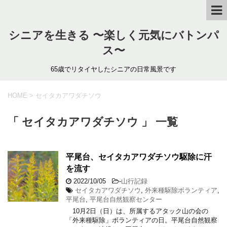
シニアを生きる 〜楽しく元気にバトンパ
ス〜
65歳でリタイヤしたシニアの日常風景です
HOME
>
セイタカアワダチソウ
「 セイタカアワダチソウ 」 一覧
平尾台、セイタカアワダチソウ駆除に汗
を流す
2022/10/05
-
山行記録
セイタカアワダチソウ
,
外来種駆除ボランティア
,
平尾台
,
平尾台自然観察センター
10月2日（日）は、所属するアタック山の会の
「外来種駆除」ボランティアの日。平尾台自然観察