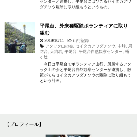
センターと連携し、平尾台にはびこるセイタカアワ
ダチソウ駆除に取り組もうというもの。
平尾台、外来種駆除ボランティアに取り
組む
2019/10/11
-
山行記録
アタック山の会
,
セイタカアワダチソウ
,
中峠
,
周
防台
,
天狗岩
,
平尾台
,
平尾台自然観察センター
,
桶
ヶ辻
今日は平尾台でボランティア山行。所属するアタ
ック山の会と平尾台自然観察センターが連携し、散
策がてらセイタカアワダチソウの駆除に取り組もう
という計画。
【プロフィール】