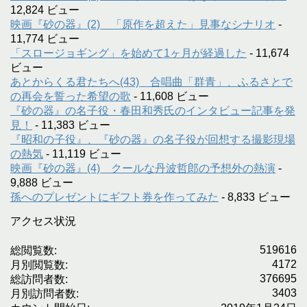
12,824 ビュー
映画『砂の器』(2) 「原作を超えた」見事なシナリオ
-
11,774 ビュー
「スロージョギング」を始めて1ヶ月が経過した
- 11,674
ビュー
あとからくる君たちへ(43) 合唱曲「群青」、ふるさとで
の再会を誓った希望の歌
- 11,608 ビュー
『砂の器』の名子役・春田和秀氏のインタビュー記事を発
見！
- 11,383 ビュー
『昭和の子役』、『砂の器』の名子役が回想する撮影現場
の熱気
- 11,119 ビュー
映画『砂の器』(4) クールな丹波哲郎の予想外の熱演
-
9,888 ビュー
孫へのプレゼントにギフト券を作ってみた
- 8,833 ビュー
アクセス状況
519616
総閲覧数:
4172
月別閲覧数:
376695
総訪問者数:
3403
月別訪問者数: