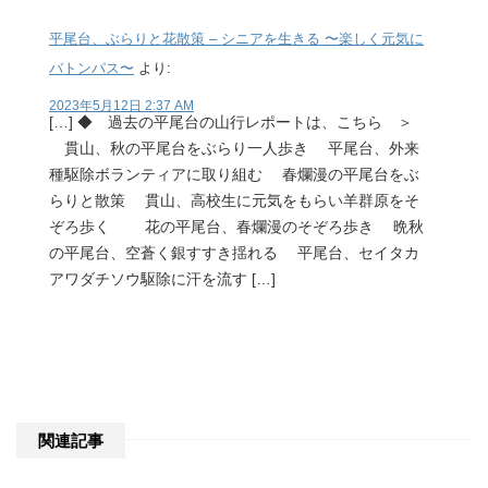
平尾台、ぶらりと花散策 – シニアを生きる 〜楽しく元気に
バトンパス〜
より:
2023年5月12日 2:37 AM
[…] ◆ 過去の平尾台の山行レポートは、こちら ＞
貫山、秋の平尾台をぶらり一人歩き 平尾台、外来
種駆除ボランティアに取り組む 春爛漫の平尾台をぶ
らりと散策 貫山、高校生に元気をもらい羊群原をそ
ぞろ歩く 花の平尾台、春爛漫のそぞろ歩き 晩秋
の平尾台、空蒼く銀すすき揺れる 平尾台、セイタカ
アワダチソウ駆除に汗を流す […]
関連記事