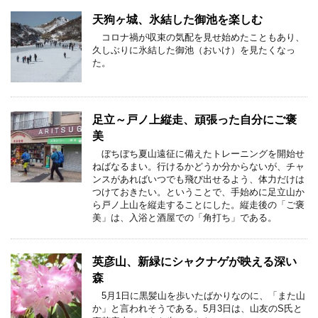
天狗ヶ城、氷結した御池を楽しむ
コロナ禍が収束の気配を見せ始めたこともあり、
久しぶりに氷結した御池（おいけ）を見たくなっ
た。
足立～戸ノ上縦走、頑張った自分にご褒
美
ぼちぼち夏山遠征に備えたトレーニングを開始せ
ねばなるまい。行けるかどうか分からないが、チャ
ンスがあればいつでも飛び出せるよう、体力だけは
つけておきたい。ということで、手始めに足立山か
ら戸ノ上山を縦走することにした。縦走後の「ご褒
美」は、入浴と酒屋での「角打ち」である。
英彦山、新緑にシャクナゲが映える深い
森
5月1日に黒髪山を歩いたばかりなのに、「また山
か」と言われそうである。5月3日は、山友のS氏と