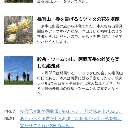
裏英彦山ルートを歩いてきた。
福智山、春を告げるミツマタの花を堪能
無事に出雲の旅から帰宅できた。本来なら出雲見
聞録をアップすべきだが、昨日歩いた福智山のミツ
マタがきれいだったので、そちらを先に紹介させて
いただくとしよう。
鞍岳・ツームシ山、阿蘇五岳の雄姿を楽
しむ縦走路
７月28日は所属する「アタック山の会」の定例山
行日である。本来は阿蘇に登る予定だったが、噴火
レベル2で火口から半径1kmは立入禁止と聞き、急
きょ阿蘇外輪山の鞍岳・ツームシ山に変更となっ
た。
PREV
安倍元首相の国葬儀が終わった。前に踏み出さねば。
NEXT
あとからくる君たちへ(60) 水を運ぶ少年～私を奮い
立たせてくれた2枚の写真～