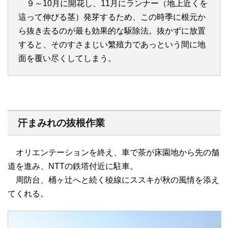
９～10月に開花し、11月にランナー（地上近くを
這って伸びる茎）発芽するため、この時季に根元か
ら抜き去るのが最も効果的な駆除法。抜かずに放置
すると、そのすさまじい繁殖力であっという間に地
面を覆い尽くしてしまう。
汗まみれの抜根作業
オリエンテーションを終え、車で茶が床園地から先の舗
道を進み、NTTの鉄塔付近に駐車。
周防台、桶ヶ辻へと続く稜線にススキが秋の風情を添え
てくれる。