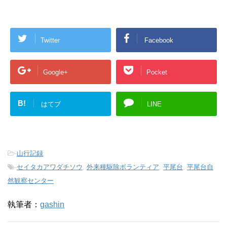
Twitter
Facebook
Google+
Pocket
B!
はてブ
LINE
-
山行記録
-
セイタカアワダチソウ
,
外来種駆除ボランティア
,
平尾台
,
平尾台自
然観察センター
執筆者：
gashin