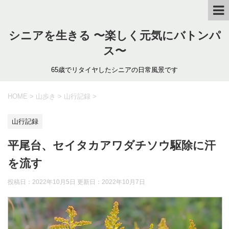
シニアを生きる 〜楽しく元気にバトンパ
ス〜
65歳でリタイヤしたシニアの日常風景です
HOME
>
山歩き
>
山行記録
>
山行記録
平尾台、セイタカアワダチソウ駆除に汗
を流す
投稿日：2022年10月5日 更新日：
2022年10月7日