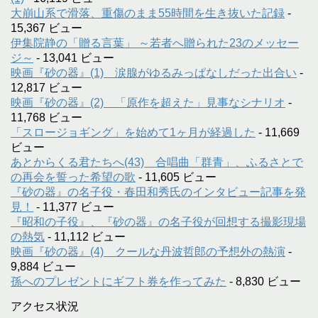
大崩山系で滑落、重傷のまま55時間を生き抜いた記録
-
15,367 ビュー
伊集院静の「贈る言葉」 ～若者へ贈られた23のメッセー
ジ～
- 13,041 ビュー
映画『砂の器』(1) 涙腺がゆるみっぱなしだった出合い
-
12,817 ビュー
映画『砂の器』(2) 「原作を超えた」見事なシナリオ
-
11,768 ビュー
「スロージョギング」を始めて1ヶ月が経過した
- 11,669
ビュー
あとからくる君たちへ(43) 合唱曲「群青」、ふるさとで
の再会を誓った希望の歌
- 11,605 ビュー
『砂の器』の名子役・春田和秀氏のインタビュー記事を発
見！
- 11,377 ビュー
『昭和の子役』、『砂の器』の名子役が回想する撮影現場
の熱気
- 11,112 ビュー
映画『砂の器』(4) クールな丹波哲郎の予想外の熱演
-
9,884 ビュー
孫へのプレゼントにギフト券を作ってみた
- 8,830 ビュー
アクセス状況