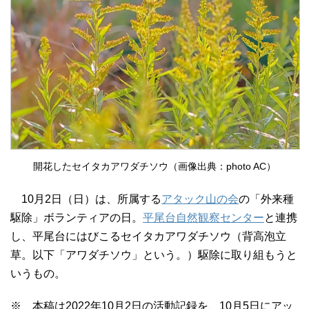
開花したセイタカアワダチソウ（画像出典：photo AC）
10月2日（日）は、所属する
アタック山の会
の「外来種
駆除」ボランティアの日。
平尾台自然観察センター
と連携
し、平尾台にはびこるセイタカアワダチソウ（背高泡立
草。以下「アワダチソウ」という。）駆除に取り組もうと
いうもの。
※ 本稿は2022年10月2日の活動記録を、10月5日にアッ