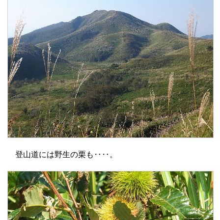
登山道には野生の栗も‥‥。