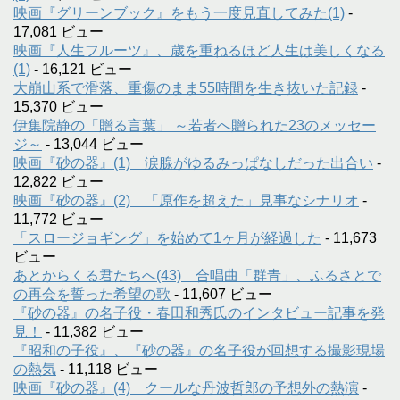
映画『グリーンブック』をもう一度見直してみた(1)
-
17,081 ビュー
映画『人生フルーツ』、歳を重ねるほど人生は美しくなる
(1)
- 16,121 ビュー
大崩山系で滑落、重傷のまま55時間を生き抜いた記録
-
15,370 ビュー
伊集院静の「贈る言葉」 ～若者へ贈られた23のメッセー
ジ～
- 13,044 ビュー
映画『砂の器』(1) 涙腺がゆるみっぱなしだった出合い
-
12,822 ビュー
映画『砂の器』(2) 「原作を超えた」見事なシナリオ
-
11,772 ビュー
「スロージョギング」を始めて1ヶ月が経過した
- 11,673
ビュー
あとからくる君たちへ(43) 合唱曲「群青」、ふるさとで
の再会を誓った希望の歌
- 11,607 ビュー
『砂の器』の名子役・春田和秀氏のインタビュー記事を発
見！
- 11,382 ビュー
『昭和の子役』、『砂の器』の名子役が回想する撮影現場
の熱気
- 11,118 ビュー
映画『砂の器』(4) クールな丹波哲郎の予想外の熱演
-