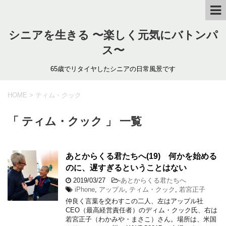
シニアを生きる 〜楽しく元気にバトンパ
ス〜
65歳でリタイヤしたシニアの日常風景です
HOME
>
ティム・クック
「 ティム・クック 」 一覧
あとからくる君たちへ(19) 何かを始める
のに、遅すぎるということはない
2019/03/27
-
あとからくる君たちへ
iPhone
,
アップル
,
ティム・クック
,
若宮正子
仲良く言葉を交わすこの二人、左はアップル社
CEO（最高経営責任者）のディム・クック氏、右は
若宮正子（わかみや・まさこ）さん。場所は、米国