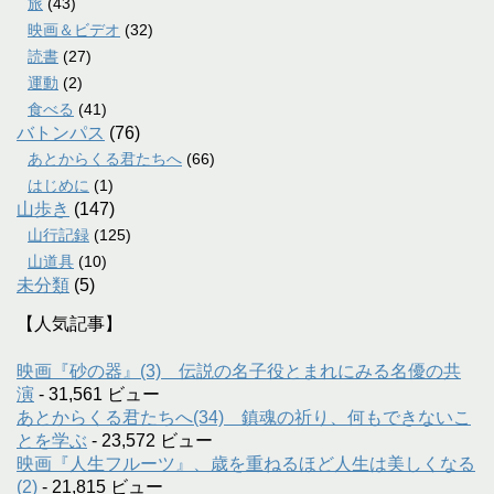
旅
(43)
映画＆ビデオ
(32)
読書
(27)
運動
(2)
食べる
(41)
バトンパス
(76)
あとからくる君たちへ
(66)
はじめに
(1)
山歩き
(147)
山行記録
(125)
山道具
(10)
未分類
(5)
【人気記事】
映画『砂の器』(3) 伝説の名子役とまれにみる名優の共
演
- 31,561 ビュー
あとからくる君たちへ(34) 鎮魂の祈り、何もできないこ
とを学ぶ
- 23,572 ビュー
映画『人生フルーツ』、歳を重ねるほど人生は美しくなる
(2)
- 21,815 ビュー