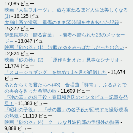
17,085 ビュー
映画『人生フルーツ』、歳を重ねるほど人生は美しくなる
(1)
- 16,125 ビュー
大崩山系で滑落、重傷のまま55時間を生き抜いた記録
-
15,372 ビュー
伊集院静の「贈る言葉」 ～若者へ贈られた23のメッセー
ジ～
- 13,047 ビュー
映画『砂の器』(1) 涙腺がゆるみっぱなしだった出合い
-
12,824 ビュー
映画『砂の器』(2) 「原作を超えた」見事なシナリオ
-
11,774 ビュー
「スロージョギング」を始めて1ヶ月が経過した
- 11,674
ビュー
あとからくる君たちへ(43) 合唱曲「群青」、ふるさとで
の再会を誓った希望の歌
- 11,609 ビュー
『砂の器』の名子役・春田和秀氏のインタビュー記事を発
見！
- 11,383 ビュー
『昭和の子役』、『砂の器』の名子役が回想する撮影現場
の熱気
- 11,119 ビュー
映画『砂の器』(4) クールな丹波哲郎の予想外の熱演
-
9,888 ビュー