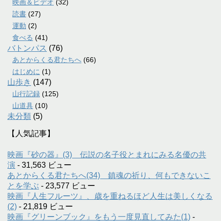
映画＆ビデオ
(32)
読書
(27)
運動
(2)
食べる
(41)
バトンパス
(76)
あとからくる君たちへ
(66)
はじめに
(1)
山歩き
(147)
山行記録
(125)
山道具
(10)
未分類
(5)
【人気記事】
映画『砂の器』(3) 伝説の名子役とまれにみる名優の共
演
- 31,563 ビュー
あとからくる君たちへ(34) 鎮魂の祈り、何もできないこ
とを学ぶ
- 23,577 ビュー
映画『人生フルーツ』、歳を重ねるほど人生は美しくなる
(2)
- 21,819 ビュー
映画『グリーンブック』をもう一度見直してみた(1)
-