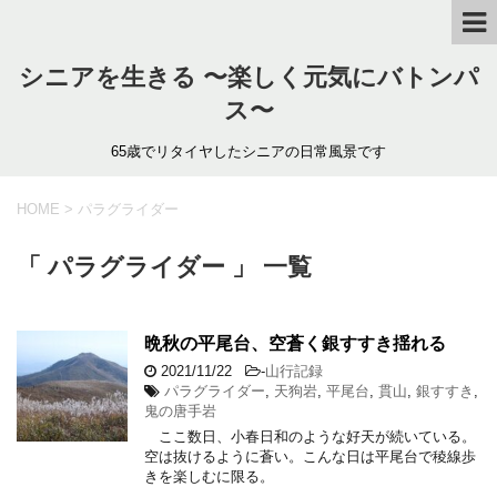
シニアを生きる 〜楽しく元気にバトンパ
ス〜
65歳でリタイヤしたシニアの日常風景です
HOME
>
パラグライダー
「 パラグライダー 」 一覧
晩秋の平尾台、空蒼く銀すすき揺れる
2021/11/22
-
山行記録
パラグライダー
,
天狗岩
,
平尾台
,
貫山
,
銀すすき
,
鬼の唐手岩
ここ数日、小春日和のような好天が続いている。
空は抜けるように蒼い。こんな日は平尾台で稜線歩
きを楽しむに限る。