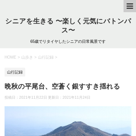
シニアを生きる 〜楽しく元気にバトンパ
ス〜
65歳でリタイヤしたシニアの日常風景です
HOME
>
山歩き
>
山行記録
>
山行記録
晩秋の平尾台、空蒼く銀すすき揺れる
投稿日：2021年11月22日 更新日：
2021年11月24日