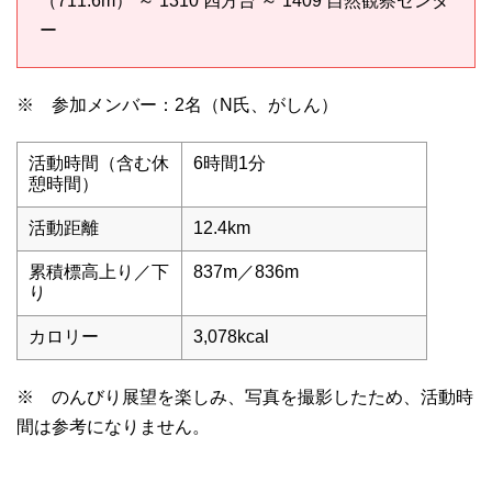
（711.6m） ～ 1310 四方台 ～ 1409 自然観察センタ
ー
※ 参加メンバー：2名（N氏、がしん）
活動時間（含む休
6時間1分
憩時間）
活動距離
12.4km
累積標高上り／下
837m／836m
り
カロリー
3,078kcal
※ のんびり展望を楽しみ、写真を撮影したため、活動時
間は参考になりません。