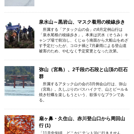
泉水山～黒岩山、マスク着用の稜線歩き
所属する「アタック山の会」の8月定例山行は
「泉水尾根の稜線歩き」。本来は沢水（そうみ）キ
ャンプ場で前泊し、くじゅう南面から大船山をめざ
す予定だったが、コロナ禍と7月豪雨による登山道
被害のため、やむなく予定変更となった次第。
弥山（宮島）、2千段の石段と山頂の巨石
群
所属するアタック山の会の3月例会山行は、弥山
（宮島）。久しぶりのバスハイクで、山とビール＆
焼き牡蠣を楽しもうという、欲張りなプランであ
る。
扇ヶ鼻・久住山、赤川登山口から周回山
行 (1)
「11月中旬頃、どこかにテント泊に行きません