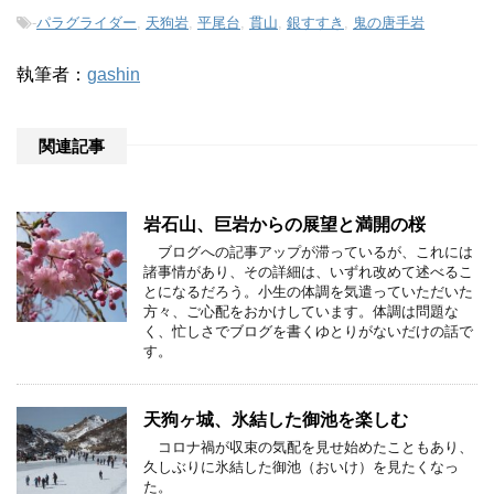
-
パラグライダー
,
天狗岩
,
平尾台
,
貫山
,
銀すすき
,
鬼の唐手岩
執筆者：
gashin
関連記事
岩石山、巨岩からの展望と満開の桜
ブログへの記事アップが滞っているが、これには
諸事情があり、その詳細は、いずれ改めて述べるこ
とになるだろう。小生の体調を気遣っていただいた
方々、ご心配をおかけしています。体調は問題な
く、忙しさでブログを書くゆとりがないだけの話で
す。
天狗ヶ城、氷結した御池を楽しむ
コロナ禍が収束の気配を見せ始めたこともあり、
久しぶりに氷結した御池（おいけ）を見たくなっ
た。