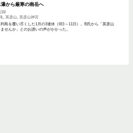
氷瀑から厳寒の南岳へ
記録
滝
,
英彦山
,
英彦山神宮
島を覆い尽くした1月の3連休（9日～11日）。B氏から「英彦山
きませんか」とのお誘いの声がかかった。