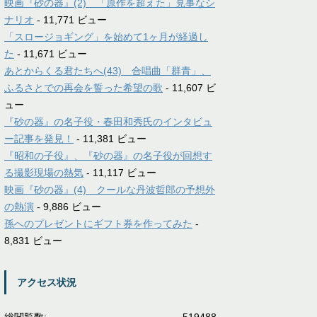
映画『砂の器』(2) 「原作を超えた」見事なシ
ナリオ
- 11,771 ビュー
「スロージョギング」を始めて1ヶ月が経過し
た
- 11,671 ビュー
あとからくる君たちへ(43) 合唱曲「群青」、
ふるさとでの再会を誓った希望の歌
- 11,607 ビ
ュー
『砂の器』の名子役・春田和秀氏のインタビュ
ー記事を発見！
- 11,381 ビュー
『昭和の子役』、『砂の器』の名子役が回想す
る撮影現場の熱気
- 11,117 ビュー
映画『砂の器』(4) クールな丹波哲郎の予想外
の熱演
- 9,886 ビュー
孫へのプレゼントにギフト券を作ってみた
-
8,831 ビュー
アクセス状況