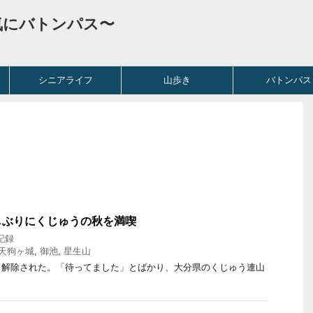
気にバトンパス〜
シニアライフ
山歩き
バトンパス
しぶりにくじゅうの秋を満喫
記録
天狗ヶ城
,
御池
,
星生山
解除された。「待ってました」とばかり、大分県のくじゅう連山