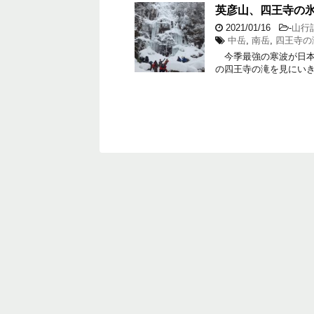
英彦山、四王寺の
2021/01/16
-
山行
中岳
,
南岳
,
四王寺の
今季最強の寒波が日本列
の四王寺の滝を見にい