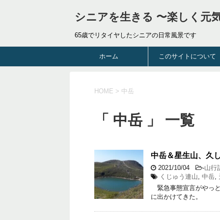
シニアを生きる 〜楽しく元
65歳でリタイヤしたシニアの日常風景です
ホーム
このサイトについて
HOME
>
中岳
「 中岳 」 一覧
中岳＆星生山、久
2021/10/04
-
山行
くじゅう連山
,
中岳
,
緊急事態宣言がやっと
に出かけてきた。