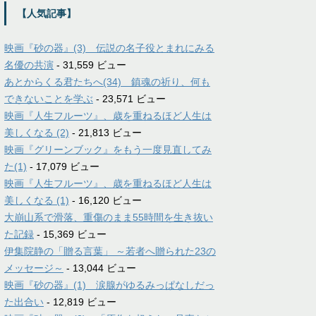
【人気記事】
映画『砂の器』(3) 伝説の名子役とまれにみる
名優の共演
- 31,559 ビュー
あとからくる君たちへ(34) 鎮魂の祈り、何も
できないことを学ぶ
- 23,571 ビュー
映画『人生フルーツ』、歳を重ねるほど人生は
美しくなる (2)
- 21,813 ビュー
映画『グリーンブック』をもう一度見直してみ
た(1)
- 17,079 ビュー
映画『人生フルーツ』、歳を重ねるほど人生は
美しくなる (1)
- 16,120 ビュー
大崩山系で滑落、重傷のまま55時間を生き抜い
た記録
- 15,369 ビュー
伊集院静の「贈る言葉」 ～若者へ贈られた23の
メッセージ～
- 13,044 ビュー
映画『砂の器』(1) 涙腺がゆるみっぱなしだっ
た出合い
- 12,819 ビュー