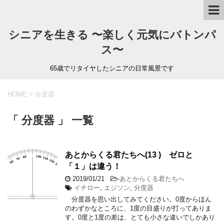
シニアを生きる 〜楽しく元気にバトンパ
ス〜
65歳でリタイヤしたシニアの日常風景です
HOME
>
分度器
「 分度器 」 一覧
あとからくる君たちへ(13 ) ゼロと
「１」は違う！
2019/01/21
-
あとからくる君たちへ
イチロー
,
エジソン
,
分度器
分度器を思い出してみてください。0度からほん
のわずかなところに、1度の目盛りが打ってありま
す。0度と1度の差は、とても小さな違いでしかあり