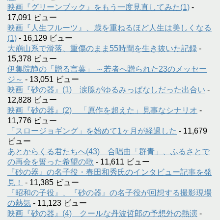
映画『グリーンブック』をもう一度見直してみた(1)
-
17,091 ビュー
映画『人生フルーツ』、歳を重ねるほど人生は美しくなる
(1)
- 16,129 ビュー
大崩山系で滑落、重傷のまま55時間を生き抜いた記録
-
15,378 ビュー
伊集院静の「贈る言葉」 ～若者へ贈られた23のメッセー
ジ～
- 13,051 ビュー
映画『砂の器』(1) 涙腺がゆるみっぱなしだった出合い
-
12,828 ビュー
映画『砂の器』(2) 「原作を超えた」見事なシナリオ
-
11,776 ビュー
「スロージョギング」を始めて1ヶ月が経過した
- 11,679
ビュー
あとからくる君たちへ(43) 合唱曲「群青」、ふるさとで
の再会を誓った希望の歌
- 11,611 ビュー
『砂の器』の名子役・春田和秀氏のインタビュー記事を発
見！
- 11,385 ビュー
『昭和の子役』、『砂の器』の名子役が回想する撮影現場
の熱気
- 11,123 ビュー
映画『砂の器』(4) クールな丹波哲郎の予想外の熱演
-