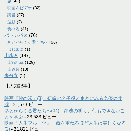
旅
(43)
映画＆ビデオ
(32)
読書
(27)
運動
(2)
食べる
(41)
バトンパス
(76)
あとからくる君たちへ
(66)
はじめに
(1)
山歩き
(147)
山行記録
(125)
山道具
(10)
未分類
(5)
【人気記事】
映画『砂の器』(3) 伝説の名子役とまれにみる名優の共
演
- 31,573 ビュー
あとからくる君たちへ(34) 鎮魂の祈り、何もできないこ
とを学ぶ
- 23,583 ビュー
映画『人生フルーツ』、歳を重ねるほど人生は美しくなる
(2)
- 21,821 ビュー