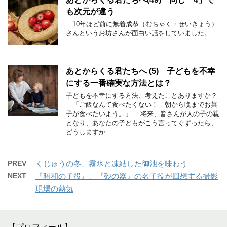
も次元が違う
10年ほど前に無着成恭（むちゃく・せいきょう）
さんというお坊さんが面白い話をしていました。
あとからくる君たちへ (5) 子どもを不幸
にする一番確実な方法とは？
子どもを不幸にする方法、考えたことありますか？
「ご飯なんて食べたくない！ 朝から晩までお菓
子が食べたいよう。」 将来、皆さんが人の子の親
となり、あなたの子どもがこう言ってぐずったら、
どうしますか …
PREV
くじゅうの冬、霧氷と凍結した御池を味わう
NEXT
『昭和の子役』、『砂の器』の名子役が回想する撮影
現場の熱気