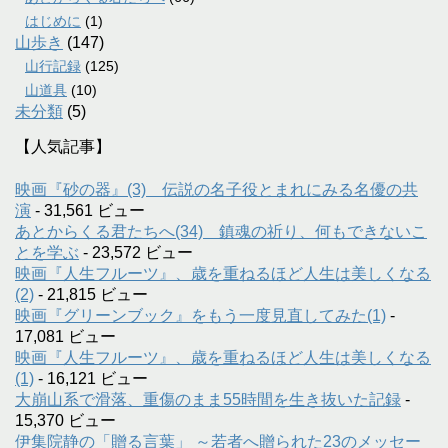
はじめに
(1)
山歩き
(147)
山行記録
(125)
山道具
(10)
未分類
(5)
【人気記事】
映画『砂の器』(3) 伝説の名子役とまれにみる名優の共
演
- 31,561 ビュー
あとからくる君たちへ(34) 鎮魂の祈り、何もできないこ
とを学ぶ
- 23,572 ビュー
映画『人生フルーツ』、歳を重ねるほど人生は美しくなる
(2)
- 21,815 ビュー
映画『グリーンブック』をもう一度見直してみた(1)
-
17,081 ビュー
映画『人生フルーツ』、歳を重ねるほど人生は美しくなる
(1)
- 16,121 ビュー
大崩山系で滑落、重傷のまま55時間を生き抜いた記録
-
15,370 ビュー
伊集院静の「贈る言葉」 ～若者へ贈られた23のメッセー