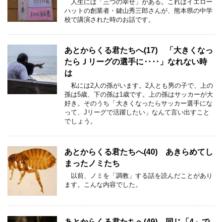
人生には「三つの幸せ」がある。これはイエロー
ハットの創業者・鍵山秀三郎さんが、熊本県の中学
校で講演された時のお話です。
あとからくる君たちへ(17) 「大きくなっ
たらＪリーグの選手に‥‥」なれない時
は
私には2人の孫がいます。2人とも男の子で、上の
孫は5歳、下の孫は1歳です。上の孫はサッカーが大
好き。そのうち「大きくなったらサッカー選手にな
って、Jリーグで活躍したい」なんて言い出すこと
でしょう。
あとからくる君たちへ(40) あきらめてし
まったノミたち
以前、ノミを「調教」する話を読んだことがあり
ます。こんな内容でした。
あとからくる君たちへ(49) 同じ「4」で