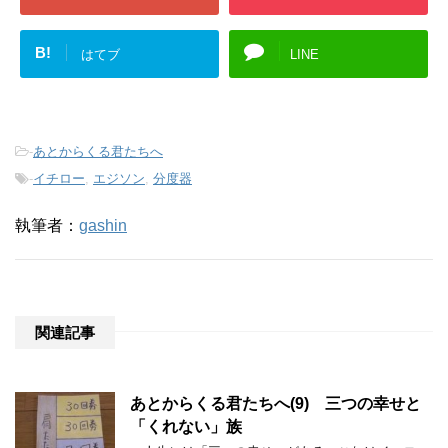
B!
はてブ
LINE
-
あとからくる君たちへ
-
イチロー
,
エジソン
,
分度器
執筆者：
gashin
関連記事
あとからくる君たちへ(9) 三つの幸せと
「くれない」族