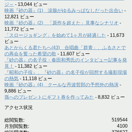
ジ～
- 13,044 ビュー
映画『砂の器』(1) 涙腺がゆるみっぱなしだった出合い
-
12,821 ビュー
映画『砂の器』(2) 「原作を超えた」見事なシナリオ
-
11,772 ビュー
「スロージョギング」を始めて1ヶ月が経過した
- 11,673
ビュー
あとからくる君たちへ(43) 合唱曲「群青」、ふるさとで
の再会を誓った希望の歌
- 11,607 ビュー
『砂の器』の名子役・春田和秀氏のインタビュー記事を発
見！
- 11,382 ビュー
『昭和の子役』、『砂の器』の名子役が回想する撮影現場
の熱気
- 11,118 ビュー
映画『砂の器』(4) クールな丹波哲郎の予想外の熱演
-
9,886 ビュー
孫へのプレゼントにギフト券を作ってみた
- 8,832 ビュー
アクセス状況
519544
総閲覧数:
4100
月別閲覧数: