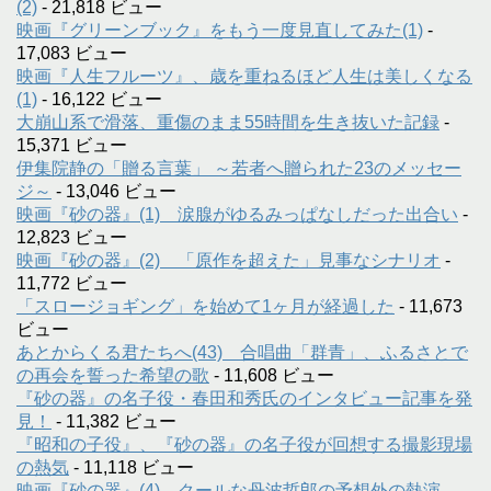
(2)
- 21,818 ビュー
映画『グリーンブック』をもう一度見直してみた(1)
-
17,083 ビュー
映画『人生フルーツ』、歳を重ねるほど人生は美しくなる
(1)
- 16,122 ビュー
大崩山系で滑落、重傷のまま55時間を生き抜いた記録
-
15,371 ビュー
伊集院静の「贈る言葉」 ～若者へ贈られた23のメッセー
ジ～
- 13,046 ビュー
映画『砂の器』(1) 涙腺がゆるみっぱなしだった出合い
-
12,823 ビュー
映画『砂の器』(2) 「原作を超えた」見事なシナリオ
-
11,772 ビュー
「スロージョギング」を始めて1ヶ月が経過した
- 11,673
ビュー
あとからくる君たちへ(43) 合唱曲「群青」、ふるさとで
の再会を誓った希望の歌
- 11,608 ビュー
『砂の器』の名子役・春田和秀氏のインタビュー記事を発
見！
- 11,382 ビュー
『昭和の子役』、『砂の器』の名子役が回想する撮影現場
の熱気
- 11,118 ビュー
映画『砂の器』(4) クールな丹波哲郎の予想外の熱演
-