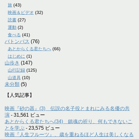
旅
(43)
映画＆ビデオ
(32)
読書
(27)
運動
(2)
食べる
(41)
バトンパス
(76)
あとからくる君たちへ
(66)
はじめに
(1)
山歩き
(147)
山行記録
(125)
山道具
(10)
未分類
(5)
【人気記事】
映画『砂の器』(3) 伝説の名子役とまれにみる名優の共
演
- 31,561 ビュー
あとからくる君たちへ(34) 鎮魂の祈り、何もできないこ
とを学ぶ
- 23,575 ビュー
映画『人生フルーツ』、歳を重ねるほど人生は美しくなる