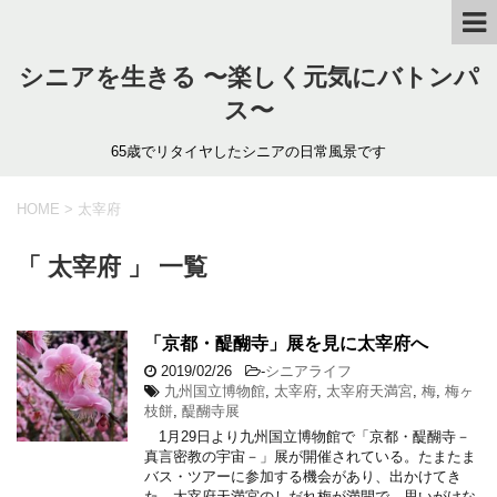
シニアを生きる 〜楽しく元気にバトンパ
ス〜
65歳でリタイヤしたシニアの日常風景です
HOME
>
太宰府
「 太宰府 」 一覧
「京都・醍醐寺」展を見に太宰府へ
2019/02/26
-
シニアライフ
九州国立博物館
,
太宰府
,
太宰府天満宮
,
梅
,
梅ヶ
枝餅
,
醍醐寺展
1月29日より九州国立博物館で「京都・醍醐寺－
真言密教の宇宙－」展が開催されている。たまたま
バス・ツアーに参加する機会があり、出かけてき
た。太宰府天満宮のしだれ梅が満開で、思いがけな