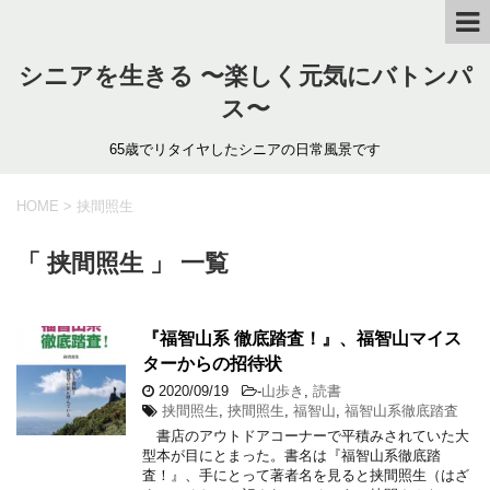
シニアを生きる 〜楽しく元気にバトンパ
ス〜
65歳でリタイヤしたシニアの日常風景です
HOME
>
挟間照生
「 挟間照生 」 一覧
『福智山系 徹底踏査！』、福智山マイス
ターからの招待状
2020/09/19
-
山歩き
,
読書
挟間照生
,
挾間照生
,
福智山
,
福智山系徹底踏査
書店のアウトドアコーナーで平積みされていた大
型本が目にとまった。書名は『福智山系徹底踏
査！』、手にとって著者名を見ると挟間照生（はざ