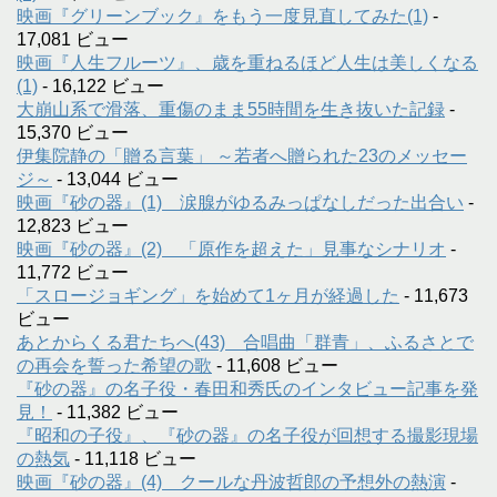
映画『グリーンブック』をもう一度見直してみた(1)
-
17,081 ビュー
映画『人生フルーツ』、歳を重ねるほど人生は美しくなる
(1)
- 16,122 ビュー
大崩山系で滑落、重傷のまま55時間を生き抜いた記録
-
15,370 ビュー
伊集院静の「贈る言葉」 ～若者へ贈られた23のメッセー
ジ～
- 13,044 ビュー
映画『砂の器』(1) 涙腺がゆるみっぱなしだった出合い
-
12,823 ビュー
映画『砂の器』(2) 「原作を超えた」見事なシナリオ
-
11,772 ビュー
「スロージョギング」を始めて1ヶ月が経過した
- 11,673
ビュー
あとからくる君たちへ(43) 合唱曲「群青」、ふるさとで
の再会を誓った希望の歌
- 11,608 ビュー
『砂の器』の名子役・春田和秀氏のインタビュー記事を発
見！
- 11,382 ビュー
『昭和の子役』、『砂の器』の名子役が回想する撮影現場
の熱気
- 11,118 ビュー
映画『砂の器』(4) クールな丹波哲郎の予想外の熱演
-