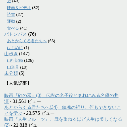
旅
(43)
映画＆ビデオ
(32)
読書
(27)
運動
(2)
食べる
(41)
バトンパス
(76)
あとからくる君たちへ
(66)
はじめに
(1)
山歩き
(147)
山行記録
(125)
山道具
(10)
未分類
(5)
【人気記事】
映画『砂の器』(3) 伝説の名子役とまれにみる名優の共
演
- 31,561 ビュー
あとからくる君たちへ(34) 鎮魂の祈り、何もできないこ
とを学ぶ
- 23,575 ビュー
映画『人生フルーツ』、歳を重ねるほど人生は美しくなる
(2)
- 21,818 ビュー