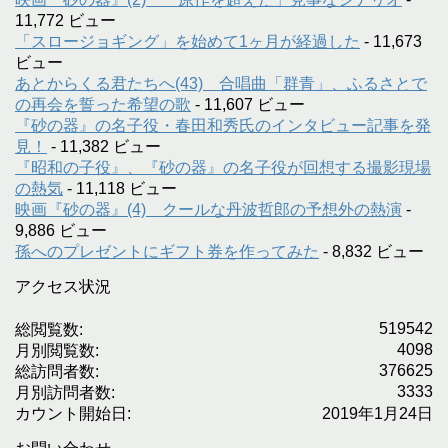
11,772 ビュー
「スロージョギング」を始めて1ヶ月が経過した
- 11,673
ビュー
あとからくる君たちへ(43) 合唱曲「群青」、ふるさとで
の再会を誓った希望の歌
- 11,607 ビュー
『砂の器』の名子役・春田和秀氏のインタビュー記事を発
見！
- 11,382 ビュー
『昭和の子役』、『砂の器』の名子役が回想する撮影現場
の熱気
- 11,118 ビュー
映画『砂の器』(4) クールな丹波哲郎の予想外の熱演
-
9,886 ビュー
孫へのプレゼントにギフト券を作ってみた
- 8,832 ビュー
アクセス状況
519542
総閲覧数:
4098
月別閲覧数:
376625
総訪問者数:
3333
月別訪問者数:
カウント開始日:
2019年1月24日