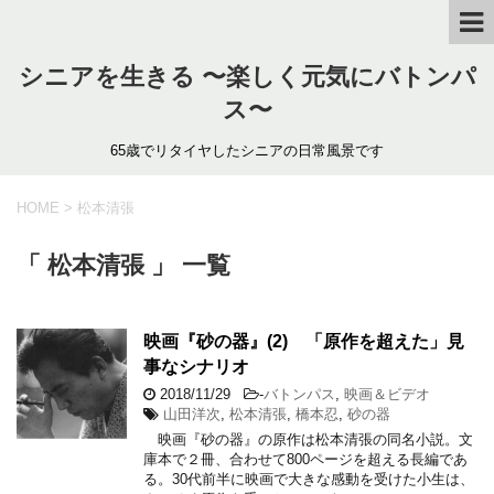
シニアを生きる 〜楽しく元気にバトンパ
ス〜
65歳でリタイヤしたシニアの日常風景です
HOME
>
松本清張
「 松本清張 」 一覧
映画『砂の器』(2) 「原作を超えた」見
事なシナリオ
2018/11/29
-
バトンパス
,
映画＆ビデオ
山田洋次
,
松本清張
,
橋本忍
,
砂の器
映画『砂の器』の原作は松本清張の同名小説。文
庫本で２冊、合わせて800ページを超える長編であ
る。30代前半に映画で大きな感動を受けた小生は、