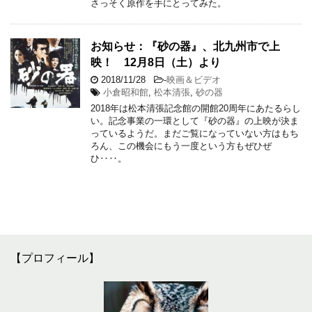
さっそく原作を手にとってみた。
お知らせ：『砂の器』、北九州市で上
映！ 12月8日（土）より
2018/11/28
-
映画＆ビデオ
小倉昭和館
,
松本清張
,
砂の器
2018年は松本清張記念館の開館20周年にあたるらし
い。記念事業の一環として『砂の器』の上映が決ま
っているようだ。まだご覧になっていない方はもち
ろん、この機会にもう一度という方もぜひぜ
ひ‥‥。
【プロフィール】