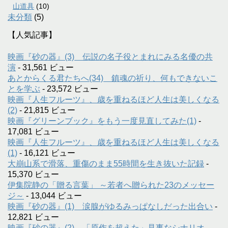
山道具
(10)
未分類
(5)
【人気記事】
映画『砂の器』(3) 伝説の名子役とまれにみる名優の共
演
- 31,561 ビュー
あとからくる君たちへ(34) 鎮魂の祈り、何もできないこ
とを学ぶ
- 23,572 ビュー
映画『人生フルーツ』、歳を重ねるほど人生は美しくなる
(2)
- 21,815 ビュー
映画『グリーンブック』をもう一度見直してみた(1)
-
17,081 ビュー
映画『人生フルーツ』、歳を重ねるほど人生は美しくなる
(1)
- 16,121 ビュー
大崩山系で滑落、重傷のまま55時間を生き抜いた記録
-
15,370 ビュー
伊集院静の「贈る言葉」 ～若者へ贈られた23のメッセー
ジ～
- 13,044 ビュー
映画『砂の器』(1) 涙腺がゆるみっぱなしだった出合い
-
12,821 ビュー
映画『砂の器』(2) 「原作を超えた」見事なシナリオ
-