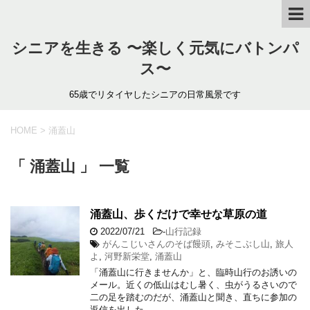
シニアを生きる 〜楽しく元気にバトンパ
ス〜
65歳でリタイヤしたシニアの日常風景です
HOME
>
涌蓋山
「 涌蓋山 」 一覧
涌蓋山、歩くだけで幸せな草原の道
2022/07/21
-
山行記録
がんこじいさんのそば饅頭
,
みそこぶし山
,
旅人
よ
,
河野新栄堂
,
涌蓋山
「涌蓋山に行きませんか」と、臨時山行のお誘いの
メール。近くの低山はむし暑く、虫がうるさいので
二の足を踏むのだが、涌蓋山と聞き、直ちに参加の
返信を出した。