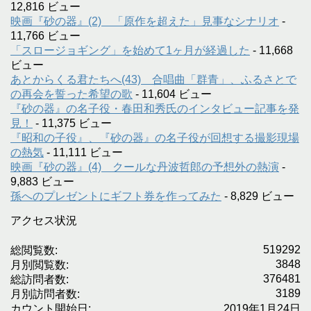
12,816 ビュー
映画『砂の器』(2) 「原作を超えた」見事なシナリオ
-
11,766 ビュー
「スロージョギング」を始めて1ヶ月が経過した
- 11,668
ビュー
あとからくる君たちへ(43) 合唱曲「群青」、ふるさとで
の再会を誓った希望の歌
- 11,604 ビュー
『砂の器』の名子役・春田和秀氏のインタビュー記事を発
見！
- 11,375 ビュー
『昭和の子役』、『砂の器』の名子役が回想する撮影現場
の熱気
- 11,111 ビュー
映画『砂の器』(4) クールな丹波哲郎の予想外の熱演
-
9,883 ビュー
孫へのプレゼントにギフト券を作ってみた
- 8,829 ビュー
アクセス状況
519292
総閲覧数:
3848
月別閲覧数:
376481
総訪問者数:
3189
月別訪問者数:
カウント開始日:
2019年1月24日