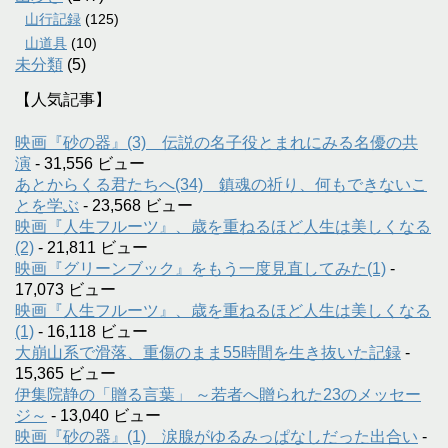
山行記録
(125)
山道具
(10)
未分類
(5)
【人気記事】
映画『砂の器』(3) 伝説の名子役とまれにみる名優の共
演
- 31,556 ビュー
あとからくる君たちへ(34) 鎮魂の祈り、何もできないこ
とを学ぶ
- 23,568 ビュー
映画『人生フルーツ』、歳を重ねるほど人生は美しくなる
(2)
- 21,811 ビュー
映画『グリーンブック』をもう一度見直してみた(1)
-
17,073 ビュー
映画『人生フルーツ』、歳を重ねるほど人生は美しくなる
(1)
- 16,118 ビュー
大崩山系で滑落、重傷のまま55時間を生き抜いた記録
-
15,365 ビュー
伊集院静の「贈る言葉」 ～若者へ贈られた23のメッセー
ジ～
- 13,040 ビュー
映画『砂の器』(1) 涙腺がゆるみっぱなしだった出合い
-