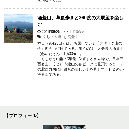
涌蓋山、草原歩きと360度の大展望を楽し
む
2018/09/25
-
山行記録
くじゅう連山
,
涌蓋山
本日（9月23日）は、所属している「アタック山の
会」例会山行日である。歩くのは、大分県の涌蓋山
（わいたさん・1,500m）。
くじゅう山群の西端に位置する独立峰で、日本三
百名山。くじゅう連山の各ピークに登頂すると、そ
の北西方向に円錐形の美しい姿を見せてくれるのが
涌蓋山である。
【プロフィール】