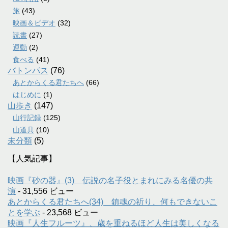
旅
(43)
映画＆ビデオ
(32)
読書
(27)
運動
(2)
食べる
(41)
バトンパス
(76)
あとからくる君たちへ
(66)
はじめに
(1)
山歩き
(147)
山行記録
(125)
山道具
(10)
未分類
(5)
【人気記事】
映画『砂の器』(3) 伝説の名子役とまれにみる名優の共
演
- 31,556 ビュー
あとからくる君たちへ(34) 鎮魂の祈り、何もできないこ
とを学ぶ
- 23,568 ビュー
映画『人生フルーツ』、歳を重ねるほど人生は美しくなる