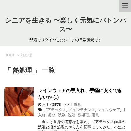
シニアを生きる 〜楽しく元気にバトンパ
ス〜
65歳でリタイヤしたシニアの日常風景です
HOME
>
熱処理
「 熱処理 」 一覧
レインウェアの手入れ、手軽に安くでき
ないか (1)
2019/08/29
-
山道具
ゴアテックス
,
メインテナンス
,
レインウェア
,
手
入れ
,
撥水
,
洗剤
,
洗濯
,
熱処理
,
雨具
今回は自身の備忘禄も兼ね、ゴアテックス雨具の
洗濯と撥水処理のやり方を記事にしてみた。小生と