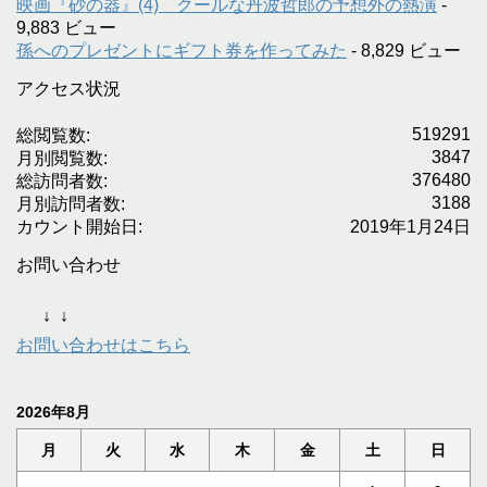
映画『砂の器』(4) クールな丹波哲郎の予想外の熱演
-
9,883 ビュー
孫へのプレゼントにギフト券を作ってみた
- 8,829 ビュー
アクセス状況
519291
総閲覧数:
3847
月別閲覧数:
376480
総訪問者数:
3188
月別訪問者数:
カウント開始日:
2019年1月24日
お問い合わせ
↓
↓
お問い合わせはこちら
2026年8月
月
火
水
木
金
土
日