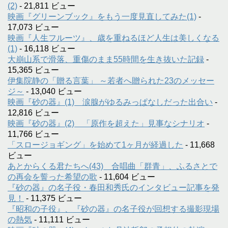
(2)
- 21,811 ビュー
映画『グリーンブック』をもう一度見直してみた(1)
-
17,073 ビュー
映画『人生フルーツ』、歳を重ねるほど人生は美しくなる
(1)
- 16,118 ビュー
大崩山系で滑落、重傷のまま55時間を生き抜いた記録
-
15,365 ビュー
伊集院静の「贈る言葉」 ～若者へ贈られた23のメッセー
ジ～
- 13,040 ビュー
映画『砂の器』(1) 涙腺がゆるみっぱなしだった出合い
-
12,816 ビュー
映画『砂の器』(2) 「原作を超えた」見事なシナリオ
-
11,766 ビュー
「スロージョギング」を始めて1ヶ月が経過した
- 11,668
ビュー
あとからくる君たちへ(43) 合唱曲「群青」、ふるさとで
の再会を誓った希望の歌
- 11,604 ビュー
『砂の器』の名子役・春田和秀氏のインタビュー記事を発
見！
- 11,375 ビュー
『昭和の子役』、『砂の器』の名子役が回想する撮影現場
の熱気
- 11,111 ビュー