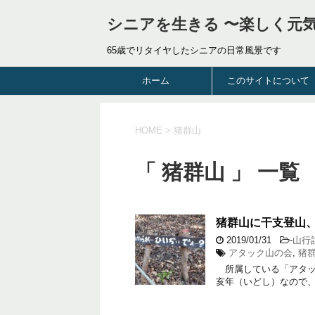
シニアを生きる 〜楽しく元
65歳でリタイヤしたシニアの日常風景です
ホーム
このサイトについて
HOME
>
猪群山
「 猪群山 」 一覧
猪群山に干支登山
2019/01/31
-
山行
アタック山の会
,
猪
所属している「アタッ
亥年（いどし）なので、