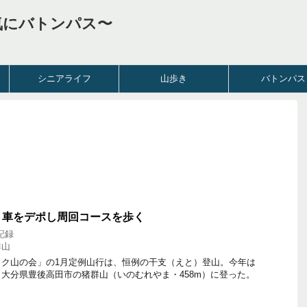
気にバトンパス〜
シニアライフ
山歩き
バトンパス
、車をデポし周回コースを歩く
記録
群山
ク山の会」の1月定例山行は、恒例の干支（えと）登山。今年は
大分県豊後高田市の猪群山（いのむれやま・458m）に登った。