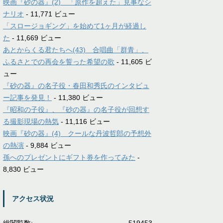
映画『砂の器』(2) 「原作を超えた」見事なシ
ナリオ
- 11,771 ビュー
「スロージョギング」を始めて1ヶ月が経過し
た
- 11,669 ビュー
あとからくる君たちへ(43) 合唱曲「群青」、
ふるさとでの再会を誓った希望の歌
- 11,605 ビ
ュー
『砂の器』の名子役・春田和秀氏のインタビュ
ー記事を発見！
- 11,380 ビュー
『昭和の子役』、『砂の器』の名子役が回想す
る撮影現場の熱気
- 11,116 ビュー
映画『砂の器』(4) クールな丹波哲郎の予想外
の熱演
- 9,884 ビュー
孫へのプレゼントにギフト券を作ってみた
-
8,830 ビュー
アクセス状況