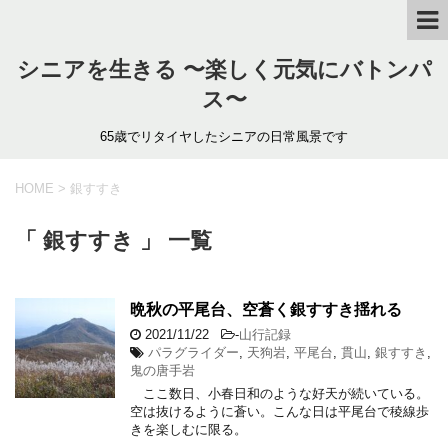
シニアを生きる 〜楽しく元気にバトンパ
ス〜
65歳でリタイヤしたシニアの日常風景です
HOME
>
銀すすき
「 銀すすき 」 一覧
晩秋の平尾台、空蒼く銀すすき揺れる
2021/11/22
-
山行記録
パラグライダー
,
天狗岩
,
平尾台
,
貫山
,
銀すすき
,
鬼の唐手岩
ここ数日、小春日和のような好天が続いている。
空は抜けるように蒼い。こんな日は平尾台で稜線歩
きを楽しむに限る。