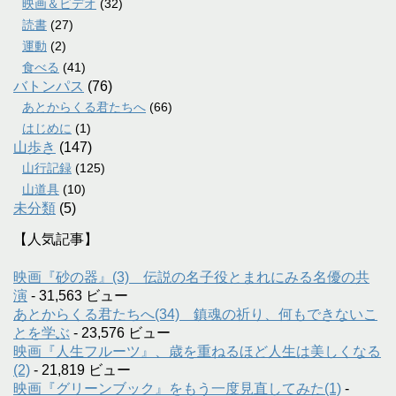
映画＆ビデオ
(32)
読書
(27)
運動
(2)
食べる
(41)
バトンパス
(76)
あとからくる君たちへ
(66)
はじめに
(1)
山歩き
(147)
山行記録
(125)
山道具
(10)
未分類
(5)
【人気記事】
映画『砂の器』(3) 伝説の名子役とまれにみる名優の共
演
- 31,563 ビュー
あとからくる君たちへ(34) 鎮魂の祈り、何もできないこ
とを学ぶ
- 23,576 ビュー
映画『人生フルーツ』、歳を重ねるほど人生は美しくなる
(2)
- 21,819 ビュー
映画『グリーンブック』をもう一度見直してみた(1)
-