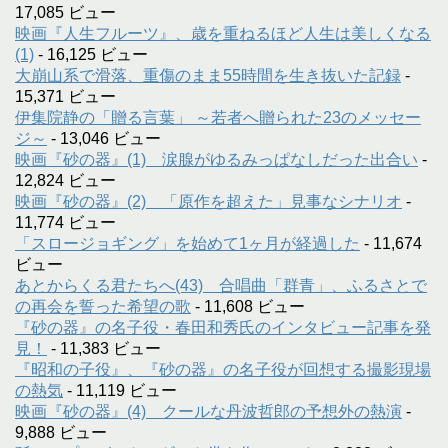
17,085 ビュー
映画『人生フルーツ』、歳を重ねるほど人生は美しくなる
(1)
- 16,125 ビュー
大崩山系で滑落、重傷のまま55時間を生き抜いた記録
-
15,371 ビュー
伊集院静の「贈る言葉」 ～若者へ贈られた23のメッセー
ジ～
- 13,046 ビュー
映画『砂の器』(1) 涙腺がゆるみっぱなしだった出合い
-
12,824 ビュー
映画『砂の器』(2) 「原作を超えた」見事なシナリオ
-
11,774 ビュー
「スロージョギング」を始めて1ヶ月が経過した
- 11,674
ビュー
あとからくる君たちへ(43) 合唱曲「群青」、ふるさとで
の再会を誓った希望の歌
- 11,608 ビュー
『砂の器』の名子役・春田和秀氏のインタビュー記事を発
見！
- 11,383 ビュー
『昭和の子役』、『砂の器』の名子役が回想する撮影現場
の熱気
- 11,119 ビュー
映画『砂の器』(4) クールな丹波哲郎の予想外の熱演
-
9,888 ビュー