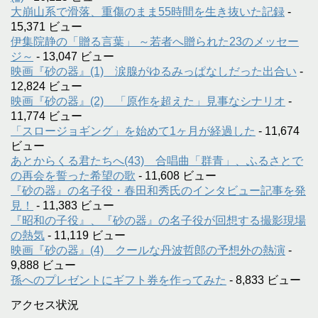
大崩山系で滑落、重傷のまま55時間を生き抜いた記録
-
15,371 ビュー
伊集院静の「贈る言葉」 ～若者へ贈られた23のメッセー
ジ～
- 13,047 ビュー
映画『砂の器』(1) 涙腺がゆるみっぱなしだった出合い
-
12,824 ビュー
映画『砂の器』(2) 「原作を超えた」見事なシナリオ
-
11,774 ビュー
「スロージョギング」を始めて1ヶ月が経過した
- 11,674
ビュー
あとからくる君たちへ(43) 合唱曲「群青」、ふるさとで
の再会を誓った希望の歌
- 11,608 ビュー
『砂の器』の名子役・春田和秀氏のインタビュー記事を発
見！
- 11,383 ビュー
『昭和の子役』、『砂の器』の名子役が回想する撮影現場
の熱気
- 11,119 ビュー
映画『砂の器』(4) クールな丹波哲郎の予想外の熱演
-
9,888 ビュー
孫へのプレゼントにギフト券を作ってみた
- 8,833 ビュー
アクセス状況