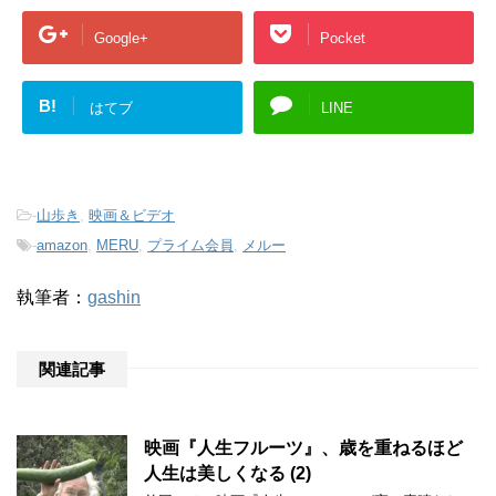
Google+
Pocket
B!
はてブ
LINE
-
山歩き
,
映画＆ビデオ
-
amazon
,
MERU
,
プライム会員
,
メルー
執筆者：
gashin
関連記事
映画『人生フルーツ』、歳を重ねるほど
人生は美しくなる (2)