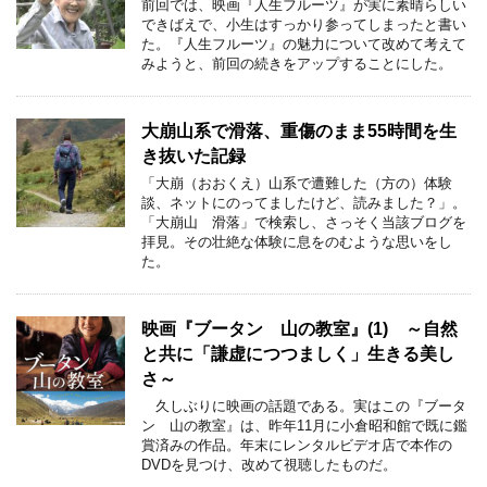
前回では、映画『人生フルーツ』が実に素晴らしい
できばえで、小生はすっかり参ってしまったと書い
た。『人生フルーツ』の魅力について改めて考えて
みようと、前回の続きをアップすることにした。
大崩山系で滑落、重傷のまま55時間を生
き抜いた記録
「大崩（おおくえ）山系で遭難した（方の）体験
談、ネットにのってましたけど、読みました？」。
「大崩山 滑落」で検索し、さっそく当該ブログを
拝見。その壮絶な体験に息をのむような思いをし
た。
映画『ブータン 山の教室』(1) ～自然
と共に「謙虚につつましく」生きる美し
さ～
久しぶりに映画の話題である。実はこの『ブータ
ン 山の教室』は、昨年11月に小倉昭和館で既に鑑
賞済みの作品。年末にレンタルビデオ店で本作の
DVDを見つけ、改めて視聴したものだ。