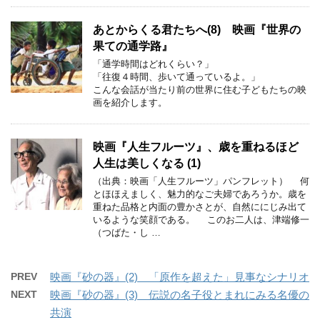
あとからくる君たちへ(8) 映画『世界の
果ての通学路』
「通学時間はどれくらい？」
「往復４時間、歩いて通っているよ。」
こんな会話が当たり前の世界に住む子どもたちの映
画を紹介します。
映画『人生フルーツ』、歳を重ねるほど
人生は美しくなる (1)
（出典：映画「人生フルーツ」パンフレット） 何
とほほえましく、魅力的なご夫婦であろうか。歳を
重ねた品格と内面の豊かさとが、自然ににじみ出て
いるような笑顔である。 このお二人は、津端修一
（つばた・し …
PREV
映画『砂の器』(2) 「原作を超えた」見事なシナリオ
NEXT
映画『砂の器』(3) 伝説の名子役とまれにみる名優の
共演