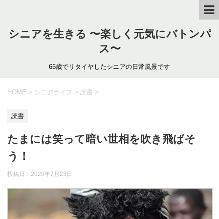
シニアを生きる 〜楽しく元気にバトンパ
ス〜
65歳でリタイヤしたシニアの日常風景です
HOME
>
シニアライフ
>
読書
>
読書
たまには笑って暗い世相を吹き飛ばそ
う！
投稿日：
2020年7月23日