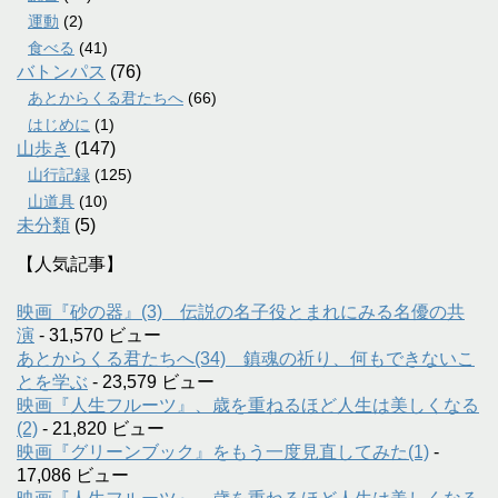
運動
(2)
食べる
(41)
バトンパス
(76)
あとからくる君たちへ
(66)
はじめに
(1)
山歩き
(147)
山行記録
(125)
山道具
(10)
未分類
(5)
【人気記事】
映画『砂の器』(3) 伝説の名子役とまれにみる名優の共
演
- 31,570 ビュー
あとからくる君たちへ(34) 鎮魂の祈り、何もできないこ
とを学ぶ
- 23,579 ビュー
映画『人生フルーツ』、歳を重ねるほど人生は美しくなる
(2)
- 21,820 ビュー
映画『グリーンブック』をもう一度見直してみた(1)
-
17,086 ビュー