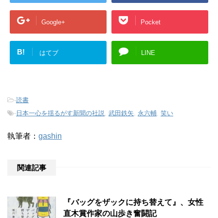
Google+
Pocket
B!
はてブ
LINE
-
読書
-
日本一心を揺るがす新聞の社説
,
武田鉄矢
,
永六輔
,
笑い
執筆者：
gashin
関連記事
『バッグをザックに持ち替えて』、女性
直木賞作家の山歩き奮闘記