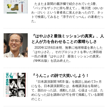
たまたま新聞の書評欄で紹介されていた1冊、
『バッグをザックに持ち替えて』。唯川恵（ゆいか
わ・けい）という著者名に覚えがあったので、ネッ
トで検索してみると『淳子のてっぺん』の著者だっ
た。
『はやぶさ2 最強ミッションの真実』、人
と人が力を合わせることの素晴らしさ
2020年12月6日未明、無事に地球帰還を果たした
「はやぶさ2」。そのプロジェクトを率いた津田雄
一氏の著書『はやぶさ2 最強ミッションの真実』
（NHK出版）を読み終えた。
『うんこ』の詩で大笑いしよう！
『日本講演新聞 WEB 版』を購読し始めて3ヶ月
になる。日本講演新聞とは、各種講演会を取材し
て、面白かった話、感動した話、心温まった話、た
めになった話を講師の許可を得て掲載している新聞
のこと。