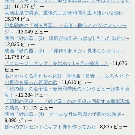
映画『人生フルーツ』、歳を重ねるほど人生は美しくなる
(1)
- 16,127 ビュー
大崩山系で滑落、重傷のまま55時間を生き抜いた記録
-
15,374 ビュー
伊集院静の「贈る言葉」 ～若者へ贈られた23のメッセー
ジ～
- 13,049 ビュー
映画『砂の器』(1) 涙腺がゆるみっぱなしだった出合い
-
12,825 ビュー
映画『砂の器』(2) 「原作を超えた」見事なシナリオ
-
11,775 ビュー
「スロージョギング」を始めて1ヶ月が経過した
- 11,676
ビュー
あとからくる君たちへ(43) 合唱曲「群青」、ふるさとで
の再会を誓った希望の歌
- 11,610 ビュー
『砂の器』の名子役・春田和秀氏のインタビュー記事を発
見！
- 11,384 ビュー
『昭和の子役』、『砂の器』の名子役が回想する撮影現場
の熱気
- 11,122 ビュー
映画『砂の器』(4) クールな丹波哲郎の予想外の熱演
-
9,890 ビュー
孫へのプレゼントにギフト券を作ってみた
- 8,835 ビュー