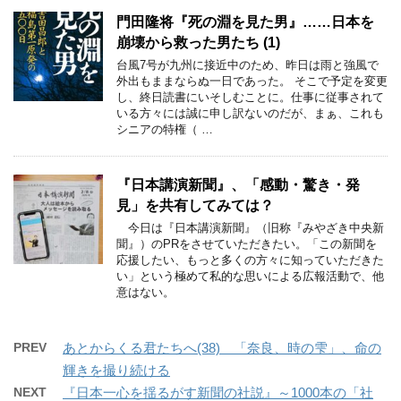
門田隆将『死の淵を見た男』……日本を
崩壊から救った男たち (1)
台風7号が九州に接近中のため、昨日は雨と強風で
外出もままならぬ一日であった。 そこで予定を変更
し、終日読書にいそしむことに。仕事に従事されて
いる方々には誠に申し訳ないのだが、まぁ、これも
シニアの特権（ …
『日本講演新聞』、「感動・驚き・発
見」を共有してみては？
今日は『日本講演新聞』（旧称『みやざき中央新
聞』）のPRをさせていただきたい。「この新聞を
応援したい、もっと多くの方々に知っていただきた
い」という極めて私的な思いによる広報活動で、他
意はない。
PREV
あとからくる君たちへ(38) 「奈良、時の雫」、命の
輝きを撮り続ける
NEXT
『日本一心を揺るがす新聞の社説』～1000本の「社