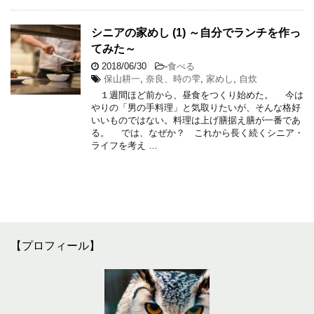
シニアの家めし (1) ～自分でランチを作っ
てみた～
2018/06/30
-
食べる
保山耕一
,
奈良、時の雫
,
家めし
,
自炊
１週間ほど前から、昼食をつくり始めた。 今は
やりの「男の手料理」と気取りたいが、そんな格好
いいものではない。料理は上げ膳据え膳が一番であ
る。 では、なぜか？ これから長く続くシニア・
ライフを考え …
【プロフィール】