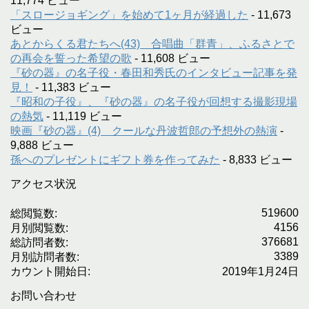
11,774 ビュー
「スロージョギング」を始めて1ヶ月が経過した
- 11,673
ビュー
あとからくる君たちへ(43) 合唱曲「群青」、ふるさとで
の再会を誓った希望の歌
- 11,608 ビュー
『砂の器』の名子役・春田和秀氏のインタビュー記事を発
見！
- 11,383 ビュー
『昭和の子役』、『砂の器』の名子役が回想する撮影現場
の熱気
- 11,119 ビュー
映画『砂の器』(4) クールな丹波哲郎の予想外の熱演
-
9,888 ビュー
孫へのプレゼントにギフト券を作ってみた
- 8,833 ビュー
アクセス状況
519600
総閲覧数:
4156
月別閲覧数:
376681
総訪問者数:
3389
月別訪問者数:
カウント開始日:
2019年1月24日
お問い合わせ