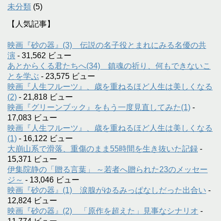
未分類
(5)
【人気記事】
映画『砂の器』(3) 伝説の名子役とまれにみる名優の共
演
- 31,562 ビュー
あとからくる君たちへ(34) 鎮魂の祈り、何もできないこ
とを学ぶ
- 23,575 ビュー
映画『人生フルーツ』、歳を重ねるほど人生は美しくなる
(2)
- 21,818 ビュー
映画『グリーンブック』をもう一度見直してみた(1)
-
17,083 ビュー
映画『人生フルーツ』、歳を重ねるほど人生は美しくなる
(1)
- 16,122 ビュー
大崩山系で滑落、重傷のまま55時間を生き抜いた記録
-
15,371 ビュー
伊集院静の「贈る言葉」 ～若者へ贈られた23のメッセー
ジ～
- 13,046 ビュー
映画『砂の器』(1) 涙腺がゆるみっぱなしだった出合い
-
12,824 ビュー
映画『砂の器』(2) 「原作を超えた」見事なシナリオ
-