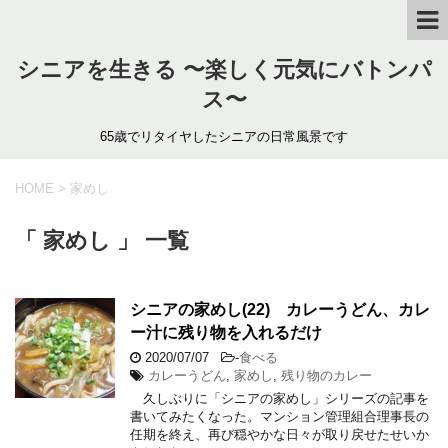
シニアを生きる 〜楽しく元気にバトンパ
ス〜
65歳でリタイヤしたシニアの日常風景です
HOME
>
家めし
「 家めし 」 一覧
シニアの家めし(22) カレーうどん、カレ
ー汁に残り物を入れるだけ
2020/07/07
-
食べる
カレーうどん
,
家めし
,
残り物のカレー
久しぶりに「シニアの家めし」シリーズの記事を
書いてみたくなった。マンション管理組合理事長の
任期を終え、再び穏やかな日々が取り戻せたせいか