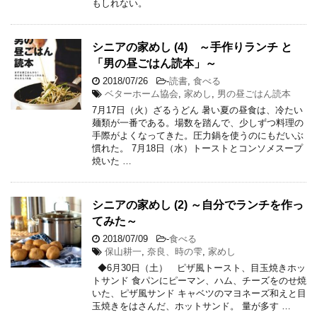
もしれない。
シニアの家めし (4) ～手作りランチ と
「男の昼ごはん読本」～
2018/07/26
-
読書
,
食べる
ベターホーム協会
,
家めし
,
男の昼ごはん読本
7月17日（火）ざるうどん 暑い夏の昼食は、冷たい
麺類が一番である。場数を踏んで、少しずつ料理の
手際がよくなってきた。圧力鍋を使うのにもだいぶ
慣れた。 7月18日（水）トーストとコンソメスープ
焼いた …
シニアの家めし (2) ～自分でランチを作っ
てみた～
2018/07/09
-
食べる
保山耕一
,
奈良、時の雫
,
家めし
◆6月30日（土） ピザ風トースト、目玉焼きホッ
トサンド 食パンにピーマン、ハム、チーズをのせ焼
いた、ピザ風サンド キャベツのマヨネーズ和えと目
玉焼きをはさんだ、ホットサンド。 量が多す …