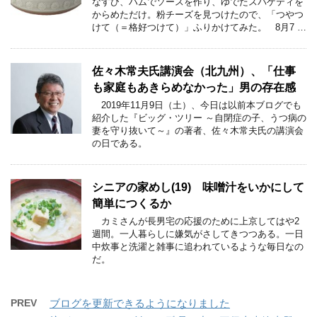
なすび、ハムでソースを作り、ゆでたスパゲティを
からめただけ。粉チーズを見つけたので、「つやつ
けて（＝格好つけて）」ふりかけてみた。 8月7 …
佐々木常夫氏講演会（北九州）、「仕事
も家庭もあきらめなかった」男の存在感
2019年11月9日（土）、今日は以前本ブログでも
紹介した『ビッグ・ツリー ～自閉症の子、うつ病の
妻を守り抜いて～』の著者、佐々木常夫氏の講演会
の日である。
シニアの家めし(19) 味噌汁をいかにして
簡単につくるか
カミさんが長男宅の応援のために上京してはや2
週間。一人暮らしに嫌気がさしてきつつある。一日
中炊事と洗濯と雑事に追われているような毎日なの
だ。
PREV
ブログを更新できるようになりました