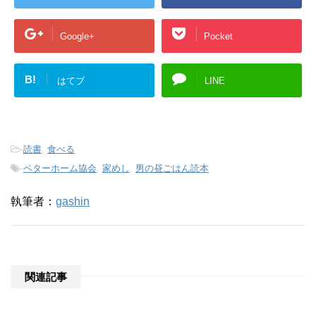
Google+
Pocket
B!
はてブ
LINE
-
読書
,
食べる
-
ベターホーム協会
,
家めし
,
男の昼ごはん読本
執筆者：
gashin
関連記事