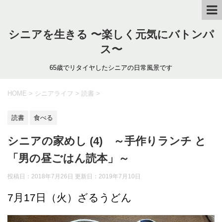
シニアを生きる 〜楽しく元気にバトンパ
ス〜
65歳でリタイヤしたシニアの日常風景です
HOME
>
シニアライフ
>
読書
>
読書
食べる
シニアの家めし (4) ～手作りランチ と
「男の昼ごはん読本」～
投稿日：2018年7月26日 更新日：
2019年7月10日
7月17日（火）ざるうどん