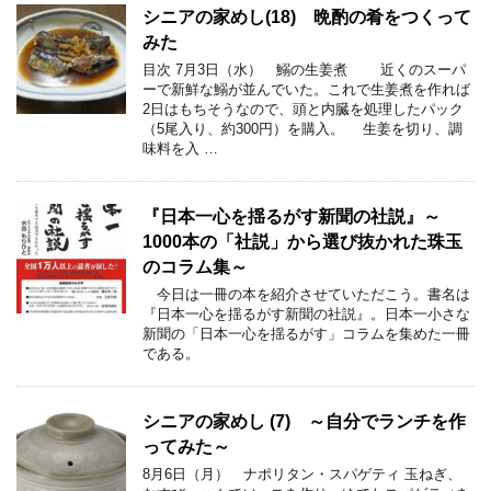
シニアの家めし(18) 晩酌の肴をつくって
みた
目次 7月3日（水） 鰯の生姜煮 近くのスーパ
ーで新鮮な鰯が並んでいた。これで生姜煮を作れば
2日はもちそうなので、頭と内臓を処理したパック
（5尾入り、約300円）を購入。 生姜を切り、調
味料を入 …
『日本一心を揺るがす新聞の社説』～
1000本の「社説」から選び抜かれた珠玉
のコラム集～
今日は一冊の本を紹介させていただこう。書名は
『日本一心を揺るがす新聞の社説』。日本一小さな
新聞の「日本一心を揺るがす」コラムを集めた一冊
である。
シニアの家めし (7) ～自分でランチを作
ってみた～
8月6日（月） ナポリタン・スパゲティ 玉ねぎ、