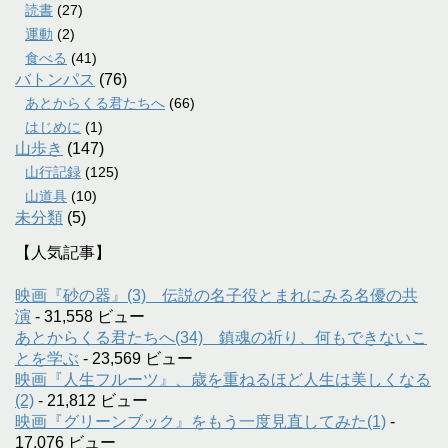
読書
(27)
運動
(2)
食べる
(41)
バトンパス
(76)
あとからくる君たちへ
(66)
はじめに
(1)
山歩き
(147)
山行記録
(125)
山道具
(10)
未分類
(5)
【人気記事】
映画『砂の器』(3) 伝説の名子役とまれにみる名優の共
演
- 31,558 ビュー
あとからくる君たちへ(34) 鎮魂の祈り、何もできないこ
とを学ぶ
- 23,569 ビュー
映画『人生フルーツ』、歳を重ねるほど人生は美しくなる
(2)
- 21,812 ビュー
映画『グリーンブック』をもう一度見直してみた(1)
-
17,076 ビュー