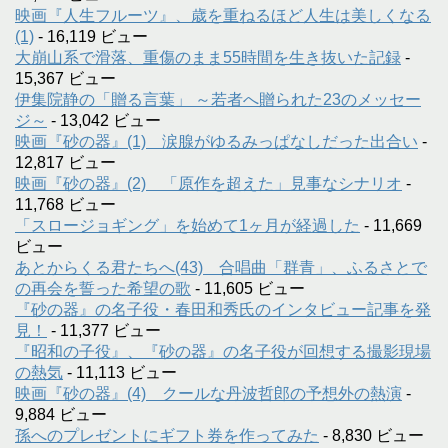
映画『人生フルーツ』、歳を重ねるほど人生は美しくなる
(1)
- 16,119 ビュー
大崩山系で滑落、重傷のまま55時間を生き抜いた記録
-
15,367 ビュー
伊集院静の「贈る言葉」 ～若者へ贈られた23のメッセー
ジ～
- 13,042 ビュー
映画『砂の器』(1) 涙腺がゆるみっぱなしだった出合い
-
12,817 ビュー
映画『砂の器』(2) 「原作を超えた」見事なシナリオ
-
11,768 ビュー
「スロージョギング」を始めて1ヶ月が経過した
- 11,669
ビュー
あとからくる君たちへ(43) 合唱曲「群青」、ふるさとで
の再会を誓った希望の歌
- 11,605 ビュー
『砂の器』の名子役・春田和秀氏のインタビュー記事を発
見！
- 11,377 ビュー
『昭和の子役』、『砂の器』の名子役が回想する撮影現場
の熱気
- 11,113 ビュー
映画『砂の器』(4) クールな丹波哲郎の予想外の熱演
-
9,884 ビュー
孫へのプレゼントにギフト券を作ってみた
- 8,830 ビュー