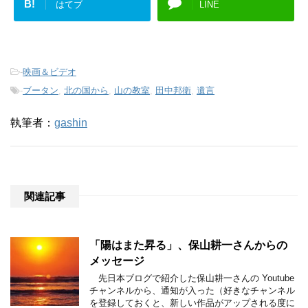
B!
はてブ
LINE
-
映画＆ビデオ
-
ブータン
,
北の国から
,
山の教室
,
田中邦衛
,
遺言
執筆者：
gashin
関連記事
「陽はまた昇る」、保山耕一さんからの
メッセージ
先日本ブログで紹介した保山耕一さんの Youtube
チャンネルから、通知が入った（好きなチャンネル
を登録しておくと、新しい作品がアップされる度に