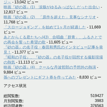
ジ～
- 13,042 ビュー
映画『砂の器』(1) 涙腺がゆるみっぱなしだった出合い
-
12,817 ビュー
映画『砂の器』(2) 「原作を超えた」見事なシナリオ
-
11,768 ビュー
「スロージョギング」を始めて1ヶ月が経過した
- 11,669
ビュー
あとからくる君たちへ(43) 合唱曲「群青」、ふるさとで
の再会を誓った希望の歌
- 11,605 ビュー
『砂の器』の名子役・春田和秀氏のインタビュー記事を発
見！
- 11,377 ビュー
『昭和の子役』、『砂の器』の名子役が回想する撮影現場
の熱気
- 11,113 ビュー
映画『砂の器』(4) クールな丹波哲郎の予想外の熱演
-
9,884 ビュー
孫へのプレゼントにギフト券を作ってみた
- 8,830 ビュー
アクセス状況
519427
総閲覧数:
3983
月別閲覧数:
376563
総訪問者数: