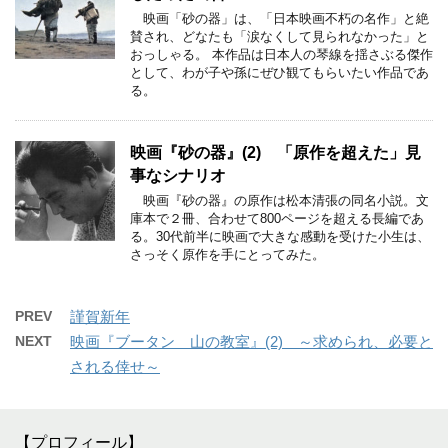
映画「砂の器」は、「日本映画不朽の名作」と絶
賛され、どなたも「涙なくして見られなかった」と
おっしゃる。 本作品は日本人の琴線を揺さぶる傑作
として、わが子や孫にぜひ観てもらいたい作品であ
る。
映画『砂の器』(2) 「原作を超えた」見
事なシナリオ
映画『砂の器』の原作は松本清張の同名小説。文
庫本で２冊、合わせて800ページを超える長編であ
る。30代前半に映画で大きな感動を受けた小生は、
さっそく原作を手にとってみた。
PREV
謹賀新年
NEXT
映画『ブータン 山の教室』(2) ～求められ、必要と
される倖せ～
【プロフィール】