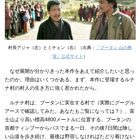
村長アジャ（左）とミチェン（右）（出典：
『ブータン 山の教
室』公式サイト
）
なぜ展開が分かりきった本作をあえて紹介したいと思っ
たのか。理由はいくつかある。まず、本作に登場するルナ
ナ村の村人の生き方に強く惹かれたから。
ルナナ村は、ブータンに実在する村で（実際にグーグル
アースで確認してみた。あなたもご覧になっては？）、富
士山より高い標高4800メートルに位置する。ブータンの
首都ティンプーからバスでまる一日、その後7日間は険し
い山道を歩き続け、最後は野宿しなければたどり着けない