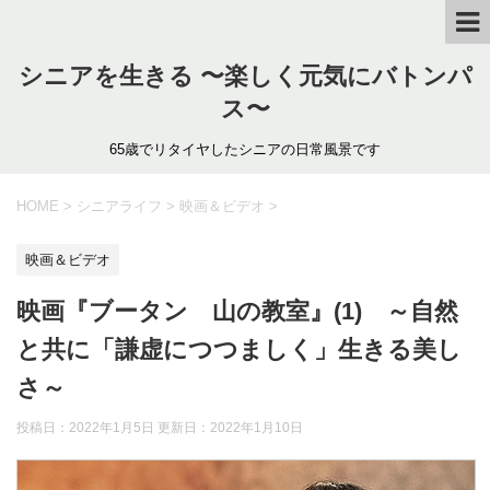
シニアを生きる 〜楽しく元気にバトンパ
ス〜
65歳でリタイヤしたシニアの日常風景です
HOME
>
シニアライフ
>
映画＆ビデオ
>
映画＆ビデオ
映画『ブータン 山の教室』(1) ～自然
と共に「謙虚につつましく」生きる美し
さ～
投稿日：2022年1月5日 更新日：
2022年1月10日