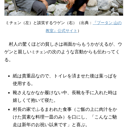
ミチェン（左）と談笑するウゲン（右）（出典：
『ブータン 山の
教室』公式サイト
）
村人の驚くほどの貧しさは画面からもうかがえるが、ウ
ゲンと親しい
の次のような言動からも伝わってく
ミチェン
る。
紙は貴重品なので、トイレを済ませた後は葉っぱを
使用する。
靴さえなかなか履けない中、長靴を手に入れた時は
嬉しくて抱いて寝た。
村長の家でふるまわれた食事（ご飯の上に肉汁をか
けた質素な料理一皿のみ）を口にし、「こんなご馳
走は新年のお祝い以来です」と喜ぶ。