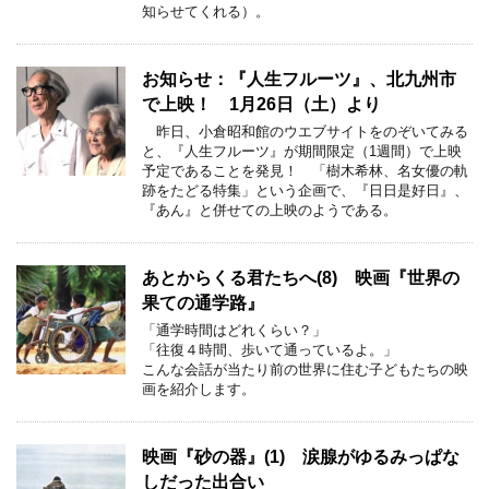
知らせてくれる）。
お知らせ：『人生フルーツ』、北九州市
で上映！ 1月26日（土）より
昨日、小倉昭和館のウエブサイトをのぞいてみる
と、『人生フルーツ』が期間限定（1週間）で上映
予定であることを発見！ 「樹木希林、名女優の軌
跡をたどる特集」という企画で、『日日是好日』、
『あん』と併せての上映のようである。
あとからくる君たちへ(8) 映画『世界の
果ての通学路』
「通学時間はどれくらい？」
「往復４時間、歩いて通っているよ。」
こんな会話が当たり前の世界に住む子どもたちの映
画を紹介します。
映画『砂の器』(1) 涙腺がゆるみっぱな
しだった出合い