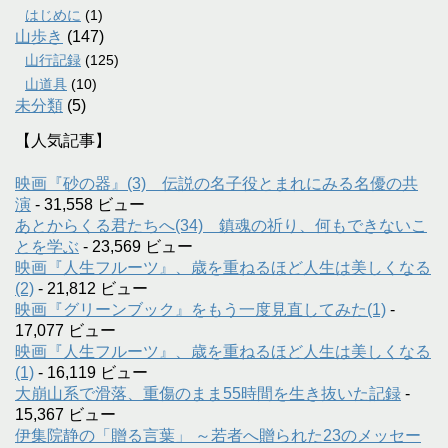
はじめに
(1)
山歩き
(147)
山行記録
(125)
山道具
(10)
未分類
(5)
【人気記事】
映画『砂の器』(3) 伝説の名子役とまれにみる名優の共
演
- 31,558 ビュー
あとからくる君たちへ(34) 鎮魂の祈り、何もできないこ
とを学ぶ
- 23,569 ビュー
映画『人生フルーツ』、歳を重ねるほど人生は美しくなる
(2)
- 21,812 ビュー
映画『グリーンブック』をもう一度見直してみた(1)
-
17,077 ビュー
映画『人生フルーツ』、歳を重ねるほど人生は美しくなる
(1)
- 16,119 ビュー
大崩山系で滑落、重傷のまま55時間を生き抜いた記録
-
15,367 ビュー
伊集院静の「贈る言葉」 ～若者へ贈られた23のメッセー