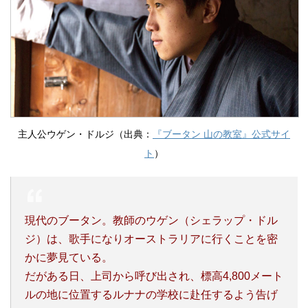
主人公ウゲン・ドルジ（出典：
『ブータン 山の教室』公式サイ
ト
）
現代のブータン。教師のウゲン（シェラップ・ドル
ジ）は、歌手になりオーストラリアに行くことを密
かに夢見ている。
だがある日、上司から呼び出され、標高4,800メート
ルの地に位置するルナナの学校に赴任するよう告げ