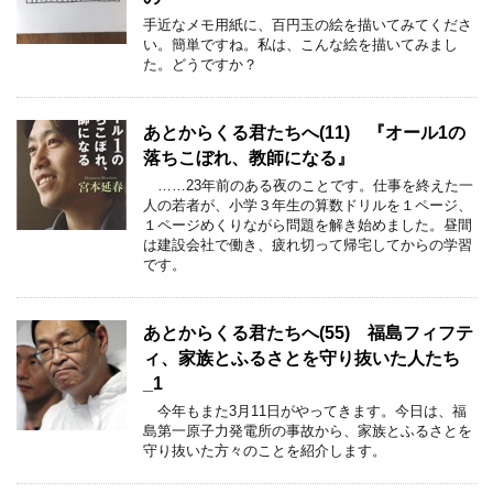
手近なメモ用紙に、百円玉の絵を描いてみてくださ
い。簡単ですね。私は、こんな絵を描いてみまし
た。どうですか？
あとからくる君たちへ(11) 『オール1の
落ちこぼれ、教師になる』
……23年前のある夜のことです。仕事を終えた一
人の若者が、小学３年生の算数ドリルを１ページ、
１ページめくりながら問題を解き始めました。昼間
は建設会社で働き、疲れ切って帰宅してからの学習
です。
あとからくる君たちへ(55) 福島フィフテ
ィ、家族とふるさとを守り抜いた人たち
_1
今年もまた3月11日がやってきます。今日は、福
島第一原子力発電所の事故から、家族とふるさとを
守り抜いた方々のことを紹介します。