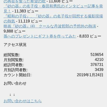
の再会を誓った希望の歌
- 11,608 ビュー
『砂の器』の名子役・春田和秀氏のインタビュー記事を発
見！
- 11,383 ビュー
『昭和の子役』、『砂の器』の名子役が回想する撮影現場
の熱気
- 11,119 ビュー
映画『砂の器』(4) クールな丹波哲郎の予想外の熱演
-
9,888 ビュー
孫へのプレゼントにギフト券を作ってみた
- 8,833 ビュー
アクセス状況
519654
総閲覧数:
4210
月別閲覧数:
376731
総訪問者数:
3439
月別訪問者数:
カウント開始日:
2019年1月24日
お問い合わせ
↓
↓
お問い合わせはこちら