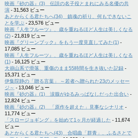
映画『砂の器』(3) 伝説の名子役とまれにみる名優の共
演
- 31,563 ビュー
あとからくる君たちへ(34) 鎮魂の祈り、何もできないこ
とを学ぶ
- 23,576 ビュー
映画『人生フルーツ』、歳を重ねるほど人生は美しくなる
(2)
- 21,819 ビュー
映画『グリーンブック』をもう一度見直してみた(1)
-
17,085 ビュー
映画『人生フルーツ』、歳を重ねるほど人生は美しくなる
(1)
- 16,125 ビュー
大崩山系で滑落、重傷のまま55時間を生き抜いた記録
-
15,371 ビュー
伊集院静の「贈る言葉」 ～若者へ贈られた23のメッセー
ジ～
- 13,046 ビュー
映画『砂の器』(1) 涙腺がゆるみっぱなしだった出合い
-
12,824 ビュー
映画『砂の器』(2) 「原作を超えた」見事なシナリオ
-
11,774 ビュー
「スロージョギング」を始めて1ヶ月が経過した
- 11,674
ビュー
あとからくる君たちへ(43) 合唱曲「群青」、ふるさとで