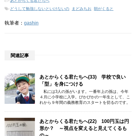
-
あとからくる君たちへ
-
どうして勉強しないといけないの
,
まどみちお
,
朝がくると
執筆者：
gashin
関連記事
あとからくる君たちへ(33) 学校で良い
「型」を身につける
私には3人の孫がいます。一番年上の孫は、今年
４月に小学校に入学。ぴかぴかの一年生として、こ
れから９年間の義務教育のスタートを切るのです。
あとからくる君たちへ(22) 100円玉は円
形か？ ～視点を変えると見えてくるも
の～