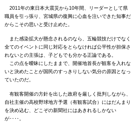
2011年の東日本大震災から10年間、リーダーとして県
職員を引っ張り、宮城県の復興に心血を注いできた知事だ
からこその思いと受け止めた。
また感染拡大が懸念されるのなら、五輪競技だけでなく
全てのイベントに同じ対応をとらなければ公平性が担保さ
れないとの主張は、子どもでも分かる正論である。
この点を曖昧にしたままで、開催地首長が観客を入れな
いと決めたことが国民のすっきりしない気分の原因となっ
ていたのだ。
有観客開催の方針を出した政府を厳しく批判しながら、
自社主催の高校野球地方予選（有観客試合）にはだんまり
を決め込む、どこぞの新聞社にはあきれるしかない
が‥‥。