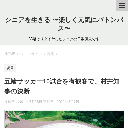
シニアを生きる 〜楽しく元気にバトンパ
ス〜
65歳でリタイヤしたシニアの日常風景です
HOME
>
シニアライフ
>
読書
>
読書
五輪サッカー10試合を有観客で、村井知
事の決断
投稿日：2021年7月28日 更新日：
2021年8月7日