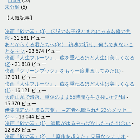
山道具
(10)
未分類
(5)
【人気記事】
映画『砂の器』(3) 伝説の名子役とまれにみる名優の共
演
- 31,561 ビュー
あとからくる君たちへ(34) 鎮魂の祈り、何もできないこ
とを学ぶ
- 23,574 ビュー
映画『人生フルーツ』、歳を重ねるほど人生は美しくなる
(2)
- 21,818 ビュー
映画『グリーンブック』をもう一度見直してみた(1)
-
17,081 ビュー
映画『人生フルーツ』、歳を重ねるほど人生は美しくなる
(1)
- 16,121 ビュー
大崩山系で滑落、重傷のまま55時間を生き抜いた記録
-
15,370 ビュー
伊集院静の「贈る言葉」 ～若者へ贈られた23のメッセー
ジ～
- 13,044 ビュー
映画『砂の器』(1) 涙腺がゆるみっぱなしだった出合い
-
12,823 ビュー
映画『砂の器』(2) 「原作を超えた」見事なシナリオ
-