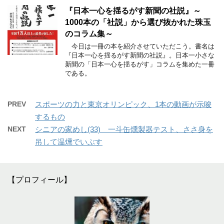
『日本一心を揺るがす新聞の社説』～
1000本の「社説」から選び抜かれた珠玉
のコラム集～
今日は一冊の本を紹介させていただこう。書名は
『日本一心を揺るがす新聞の社説』。日本一小さな
新聞の「日本一心を揺るがす」コラムを集めた一冊
である。
PREV
スポーツの力と東京オリンピック、1本の動画が示唆
するもの
NEXT
シニアの家めし(33) 一斗缶燻製器テスト、ささ身を
吊して温燻でいぶす
【プロフィール】