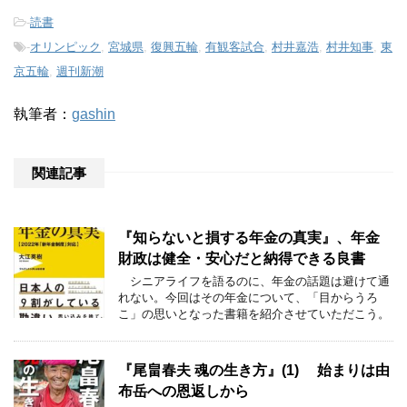
-
読書
-
オリンピック
,
宮城県
,
復興五輪
,
有観客試合
,
村井嘉浩
,
村井知事
,
東
京五輪
,
週刊新潮
執筆者：
gashin
関連記事
『知らないと損する年金の真実』、年金
財政は健全・安心だと納得できる良書
シニアライフを語るのに、年金の話題は避けて通
れない。今回はその年金について、「目からうろ
こ」の思いとなった書籍を紹介させていただこう。
『尾畠春夫 魂の生き方』(1) 始まりは由
布岳への恩返しから