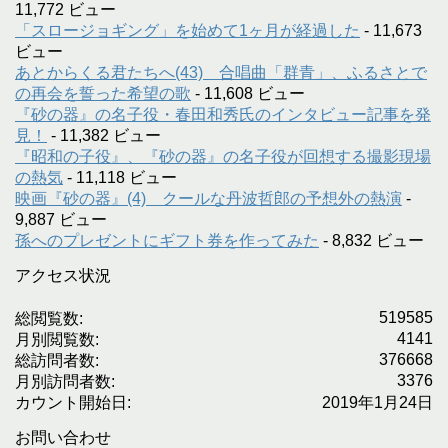
11,772 ビュー
「スロージョギング」を始めて1ヶ月が経過した
- 11,673
ビュー
あとからくる君たちへ(43) 合唱曲「群青」、ふるさとで
の再会を誓った希望の歌
- 11,608 ビュー
『砂の器』の名子役・春田和秀氏のインタビュー記事を発
見！
- 11,382 ビュー
『昭和の子役』、『砂の器』の名子役が回想する撮影現場
の熱気
- 11,118 ビュー
映画『砂の器』(4) クールな丹波哲郎の予想外の熱演
-
9,887 ビュー
孫へのプレゼントにギフト券を作ってみた
- 8,832 ビュー
アクセス状況
519585
総閲覧数:
4141
月別閲覧数:
376668
総訪問者数:
3376
月別訪問者数:
カウント開始日:
2019年1月24日
お問い合わせ