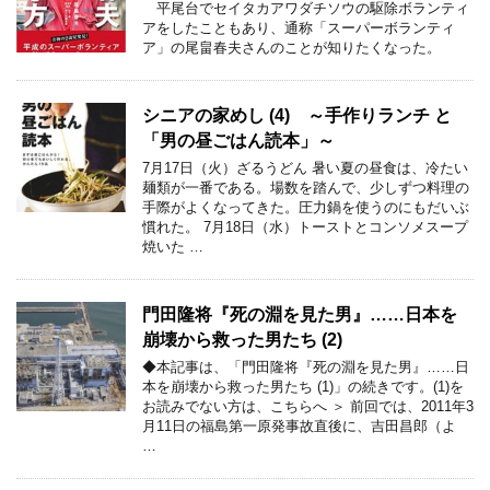
平尾台でセイタカアワダチソウの駆除ボランティ
アをしたこともあり、通称「スーパーボランティ
ア」の尾畠春夫さんのことが知りたくなった。
シニアの家めし (4) ～手作りランチ と
「男の昼ごはん読本」～
7月17日（火）ざるうどん 暑い夏の昼食は、冷たい
麺類が一番である。場数を踏んで、少しずつ料理の
手際がよくなってきた。圧力鍋を使うのにもだいぶ
慣れた。 7月18日（水）トーストとコンソメスープ
焼いた …
門田隆将『死の淵を見た男』……日本を
崩壊から救った男たち (2)
◆本記事は、「門田隆将『死の淵を見た男』……日
本を崩壊から救った男たち (1)」の続きです。(1)を
お読みでない方は、こちらへ ＞ 前回では、2011年3
月11日の福島第一原発事故直後に、吉田昌郎（よ
…