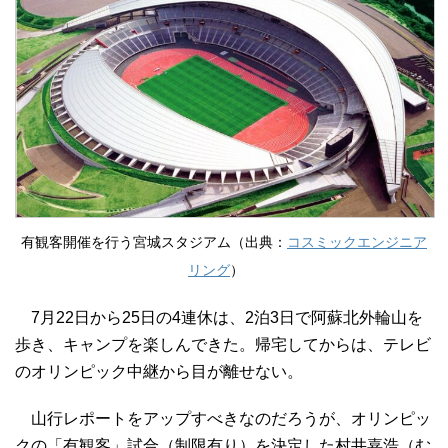
有観客開催を行う宮城スタジアム（出典：
コスミックエンジニア
リング
）
7月22日から25日の4連休は、2泊3日で阿蘇北外輪山を
歩き、キャンプを楽しんできた。帰宅してからは、テレビ
のオリンピック中継から目が離せない。
山行レポートをアップすべきなのだろうが、オリンピッ
クの「有観客」試合（制限有り）を決定した村井嘉浩（む