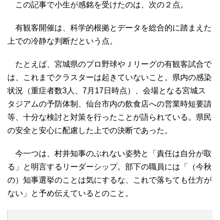
この記事で小生が感銘を受けたのは、次の２点。
有観客開催は、科学的根拠とデータを総合的に踏まえた
上での冷静な判断だという点。
たとえば、宮城県のプロ野球やＪリーグの有観客試合で
は、これまでクラスターは起きていないこと。県内の感染
状況（重症者数3人、7月17日時点）、会場となる宮城ス
タジアムの予防体制、仙台市内の飲食店への営業時短要請
等、十分な検討と対策を行ったことが語られている。県民
の安全と安心に配慮した上での決断であった。
今一つは、村井知事のぶれない姿勢と「責任は自分が取
る」と明言するリーダーシップ。部下の職員には「（今秋
の）知事選挙のことは気にするな、これで落ちても仕方が
ない」と予め伝えているとのこと。