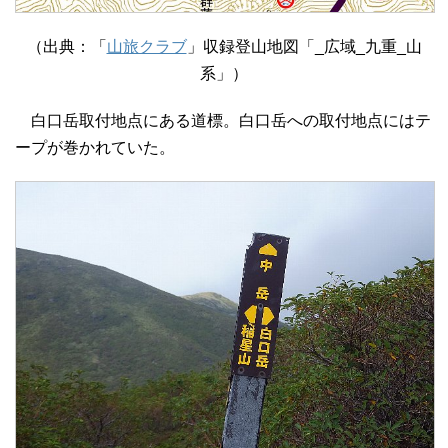
（出典：「
山旅クラブ
」収録登山地図「_広域_九重_山
系」）
白口岳取付地点にある道標。白口岳への取付地点にはテ
ープが巻かれていた。