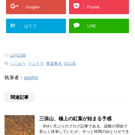
Google+
Pocket
B!
はてブ
LINE
-
山行記録
-
くじゅう
,
リンドウ
,
尾畠春夫
,
白口岳
執筆者：
gashin
関連記事
三俣山、極上の紅葉が始まる予感
約4ヶ月ぶりのブログ記事である。諸般の理由で
長らく休筆していたが、やっと時間のゆとりができ