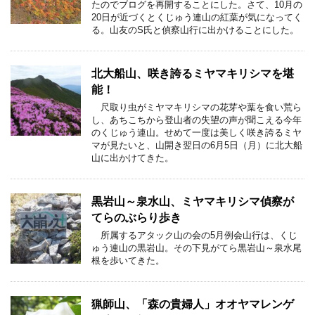
たのでブログを再開することにした。さて、10月の
20日が近づくとくじゅう連山の紅葉が気になってく
る。山友のS氏と偵察山行に出かけることにした。
北大船山、咲き誇るミヤマキリシマを堪
能！
尺取り虫がミヤマキリシマの花芽や葉を食い荒ら
し、あちこちから登山者の失望の声が聞こえる今年
のくじゅう連山。せめて一度は美しく咲き誇るミヤ
マが見たいと、山開き翌日の6月5日（月）に北大船
山に出かけてきた。
黒岩山～泉水山、ミヤマキリシマ偵察が
てらのぶらり歩き
所属するアタック山の会の5月例会山行は、くじ
ゅう連山の黒岩山。その下見がてら黒岩山～泉水尾
根を歩いてきた。
猟師山、「森の貴婦人」オオヤマレンゲ