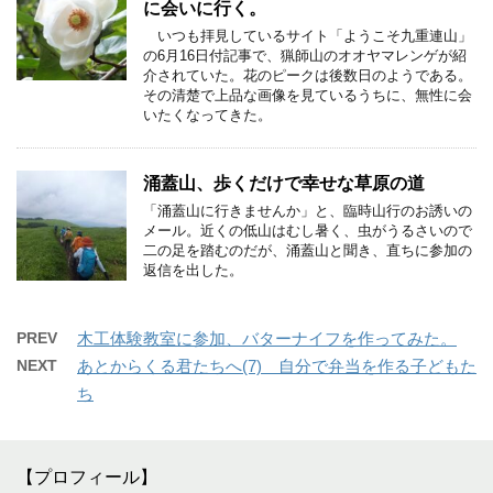
に会いに行く。
いつも拝見しているサイト「ようこそ九重連山」
の6月16日付記事で、猟師山のオオヤマレンゲが紹
介されていた。花のピークは後数日のようである。
その清楚で上品な画像を見ているうちに、無性に会
いたくなってきた。
涌蓋山、歩くだけで幸せな草原の道
「涌蓋山に行きませんか」と、臨時山行のお誘いの
メール。近くの低山はむし暑く、虫がうるさいので
二の足を踏むのだが、涌蓋山と聞き、直ちに参加の
返信を出した。
PREV
木工体験教室に参加、バターナイフを作ってみた。
NEXT
あとからくる君たちへ(7) 自分で弁当を作る子どもた
ち
【プロフィール】