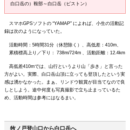
白口岳の）鞍部～白口岳（ピストン）
スマホGPSソフトの “YAMAP” によれば、小生の活動記
録は次のようになっていた。
活動時間：5時間31分（休憩除く）、高低差：410m、
累積標高上り／下り： 738m/724m 、活動距離：12.4km
高低差410mでは、山行というより山「歩き」と言った
方がよい。実際、白口岳山頂に立っても登頂したという実
感は湧かなかった。まぁ、リンドウ観賞が目当てなので良
しとしよう。途中何度も写真撮影で立ち止まっているた
め、活動時間は参考にはなるまい。
牧ノ戸登山口から白口岳へ