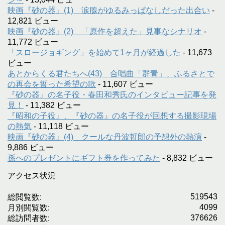
映画『砂の器』(1) 涙腺がゆるみっぱなしだった出合い
-
12,821 ビュー
映画『砂の器』(2) 「原作を超えた」見事なシナリオ
-
11,772 ビュー
「スロージョギング」を始めて1ヶ月が経過した
- 11,673
ビュー
あとからくる君たちへ(43) 合唱曲「群青」、ふるさとで
の再会を誓った希望の歌
- 11,607 ビュー
『砂の器』の名子役・春田和秀氏のインタビュー記事を発
見！
- 11,382 ビュー
『昭和の子役』、『砂の器』の名子役が回想する撮影現場
の熱気
- 11,118 ビュー
映画『砂の器』(4) クールな丹波哲郎の予想外の熱演
-
9,886 ビュー
孫へのプレゼントにギフト券を作ってみた
- 8,832 ビュー
アクセス状況
519543
総閲覧数:
4099
月別閲覧数:
376626
総訪問者数: