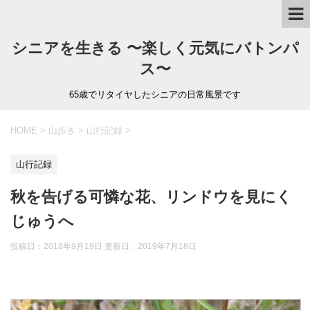
シニアを生きる 〜楽しく元気にバトンパ
ス〜
65歳でリタイヤしたシニアの日常風景です
HOME
>
山歩き
>
山行記録
>
山行記録
秋を告げる可憐な花、リンドウを見にく
じゅうへ
投稿日：2018年9月19日 更新日：
2019年7月18日