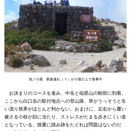
池ノ小屋、家族連れ（？）が小屋の上で食事中
お決まりのコースを進み、中岳と稲星山の鞍部に到着。
ここから白口岳の取付地点への登山路、草がうっそうと生
い茂り視界がほとんど利かない。おまけに、左右から覆い
被さる小枝が顔に当たり、ストレスがたまる歩きにくい道
となっている。慎重に踏み跡をたどれば問題はないのだ