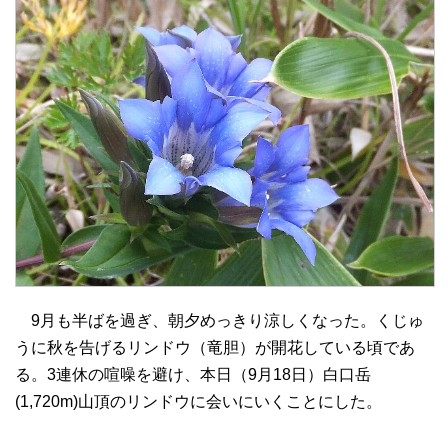
9月も半ばを過ぎ、朝夕めっきり涼しくなった。くじゅ
うに秋を告げるリンドウ（竜胆）が開花している頃であ
る。3連休の喧噪を避け、本日（9月18日）白口岳
(1,720m)山頂のリンドウに会いにいくことにした。