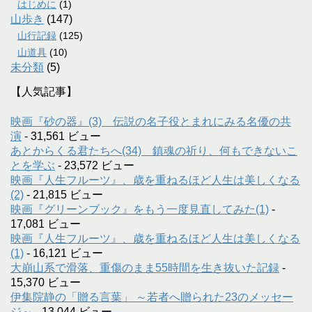
はじめに
(1)
山歩き
(147)
山行記録
(125)
山道具
(10)
未分類
(5)
【人気記事】
映画『砂の器』(3) 伝説の名子役とまれにみる名優の共
演
- 31,561 ビュー
あとからくる君たちへ(34) 鎮魂の祈り、何もできないこ
とを学ぶ
- 23,572 ビュー
映画『人生フルーツ』、歳を重ねるほど人生は美しくなる
(2)
- 21,815 ビュー
映画『グリーンブック』をもう一度見直してみた(1)
-
17,081 ビュー
映画『人生フルーツ』、歳を重ねるほど人生は美しくなる
(1)
- 16,121 ビュー
大崩山系で滑落、重傷のまま55時間を生き抜いた記録
-
15,370 ビュー
伊集院静の「贈る言葉」 ～若者へ贈られた23のメッセー
ジ～
- 13,044 ビュー