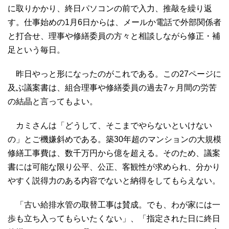
に取りかかり、終日パソコンの前で入力、推敲を繰り返
す。仕事始めの1月6日からは、メールか電話で外部関係者
と打合せ、理事や修繕委員の方々と相談しながら修正・補
足という毎日。
昨日やっと形になったのがこれである。この27ページに
及ぶ議案書は、組合理事や修繕委員の過去7ヶ月間の労苦
の結晶と言ってもよい。
カミさんは「どうして、そこまでやらないといけない
の」とご機嫌斜めである。築30年超のマンションの大規模
修繕工事費は、数千万円から億を超える。そのため、議案
書には可能な限り公平、公正、客観性が求められ、分かり
やすく説得力のある内容でないと納得をしてもらえない。
「古い給排水管の取替工事は賛成。でも、わが家には一
歩も立ち入ってもらいたくない」、「指定された日に終日