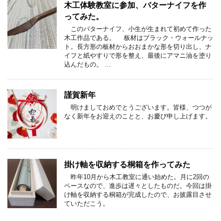
木工体験教室に参加、バターナイフを作
ってみた。
このバターナイフ、小生が生まれて初めて作った
木工作品である。 板材はブラック・ウォールナッ
ト。長方形の板材からおおまかな形を切り出し、ナ
イフと紙やすりで形を整え、最後にアマニ油を塗り
込んだもの。 …
謹賀新年
明けましておめでとうございます。皆様、つつが
なく新年をお迎えのことと、お慶び申し上げます。
掛け軸を収納する桐箱を作ってみた
昨年10月から木工教室に通い始めた。月に2回の
ペースなので、進歩は遅々としたものだ。今回は掛
け軸を収納する桐箱が完成したので、お披露目させ
ていただこう。