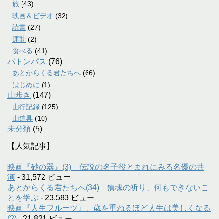
旅
(43)
映画＆ビデオ
(32)
読書
(27)
運動
(2)
食べる
(41)
バトンパス
(76)
あとからくる君たちへ
(66)
はじめに
(1)
山歩き
(147)
山行記録
(125)
山道具
(10)
未分類
(5)
【人気記事】
映画『砂の器』(3) 伝説の名子役とまれにみる名優の共
演
- 31,572 ビュー
あとからくる君たちへ(34) 鎮魂の祈り、何もできないこ
とを学ぶ
- 23,583 ビュー
映画『人生フルーツ』、歳を重ねるほど人生は美しくなる
(2)
- 21,821 ビュー