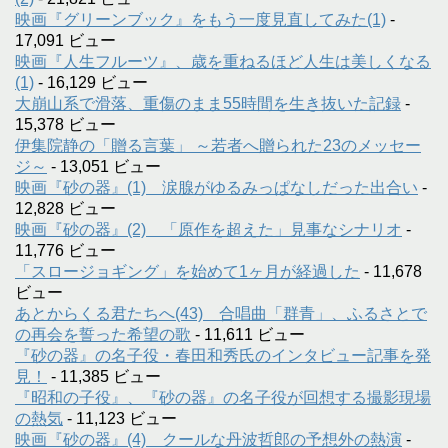
映画『グリーンブック』をもう一度見直してみた(1)
-
17,091 ビュー
映画『人生フルーツ』、歳を重ねるほど人生は美しくなる
(1)
- 16,129 ビュー
大崩山系で滑落、重傷のまま55時間を生き抜いた記録
-
15,378 ビュー
伊集院静の「贈る言葉」 ～若者へ贈られた23のメッセー
ジ～
- 13,051 ビュー
映画『砂の器』(1) 涙腺がゆるみっぱなしだった出合い
-
12,828 ビュー
映画『砂の器』(2) 「原作を超えた」見事なシナリオ
-
11,776 ビュー
「スロージョギング」を始めて1ヶ月が経過した
- 11,678
ビュー
あとからくる君たちへ(43) 合唱曲「群青」、ふるさとで
の再会を誓った希望の歌
- 11,611 ビュー
『砂の器』の名子役・春田和秀氏のインタビュー記事を発
見！
- 11,385 ビュー
『昭和の子役』、『砂の器』の名子役が回想する撮影現場
の熱気
- 11,123 ビュー
映画『砂の器』(4) クールな丹波哲郎の予想外の熱演
-