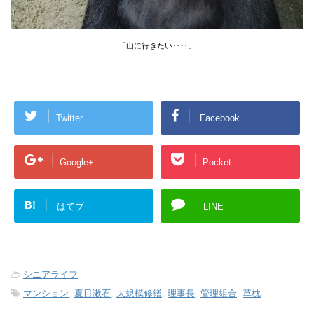
「山に行きたい‥‥」
Twitter
Facebook
Google+
Pocket
B!
はてブ
LINE
-
シニアライフ
-
マンション
,
夏目漱石
,
大規模修繕
,
理事長
,
管理組合
,
草枕