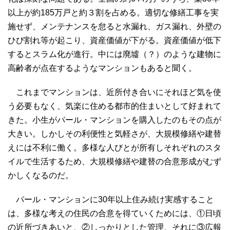
以上が約185万戸と約３割を占める。適切な修繕工事を実
施せず、メンテナンスを怠ると水漏れ、ガス漏れ、外壁の
ひび割れ等が起こり、資産価値が下がる。資産価値が低下
するとスラム化が進行。中には廃墟（？）のような建物に
高齢者が点在するようなマンションもあると聞く。
これまでマンションは、近所付き合いにそれほど気を使
う必要もなく、気楽に住める都市的住まいとして好まれて
きた。小生がパール・マンションを購入したのもその点が
大きい。しかしその利便性と気軽さが、大規模修繕や建替
えには不利に働く。多様な人びとが所有しそれぞれのスタ
イルで生活するため、大規模修繕や建替の合意形成がむず
かしくなるのだ。
パール・マンションに30年以上住み続け実感すること
は、多様な考えの住民の合意を得ていくためには、①日頃
の近所づきあいと、②しっかりとした管理、それに③広報