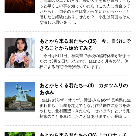
ご同輩のシニアの方々、長い人生を振り返って「も
っと早くこの事を知っていたら（この人に出会って
いたら）、自分の人生は変わっていたかも‥‥」と
感じたご経験はありませんか？ 小生は何度もそん
な悔しい思いをし …
あとから来る君たちへ(35) 今、自分にで
きることから始めてみる
今日は5月1日。福岡県で学校の臨時休業が始まっ
たのは3月２日だったので、ほぼ２ヶ月もの間、休
校による自宅待機が続いています。
あとからくる君たちへ(4) カタツムリの
あゆみ
焦(あせ)らず、休まず、諦(あきら)めず 長崎県に生
まれ育ち、百歳を超えてもなお作品創作に意欲を燃
やした、北村西望（きたむら・せいぼう）という彫
刻家のことを耳にしたことはありますか。長崎 …
あとから来る君たちへ(36) 「コロナ・チ