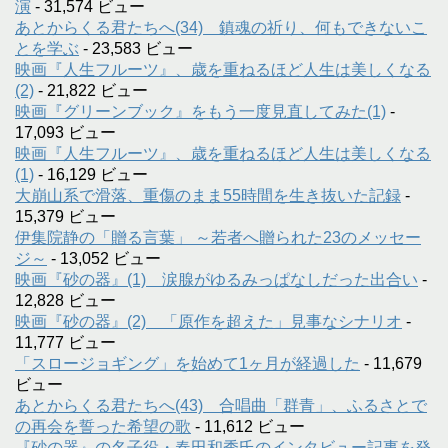
演
- 31,574 ビュー
あとからくる君たちへ(34) 鎮魂の祈り、何もできないこ
とを学ぶ
- 23,583 ビュー
映画『人生フルーツ』、歳を重ねるほど人生は美しくなる
(2)
- 21,822 ビュー
映画『グリーンブック』をもう一度見直してみた(1)
-
17,093 ビュー
映画『人生フルーツ』、歳を重ねるほど人生は美しくなる
(1)
- 16,129 ビュー
大崩山系で滑落、重傷のまま55時間を生き抜いた記録
-
15,379 ビュー
伊集院静の「贈る言葉」 ～若者へ贈られた23のメッセー
ジ～
- 13,052 ビュー
映画『砂の器』(1) 涙腺がゆるみっぱなしだった出合い
-
12,828 ビュー
映画『砂の器』(2) 「原作を超えた」見事なシナリオ
-
11,777 ビュー
「スロージョギング」を始めて1ヶ月が経過した
- 11,679
ビュー
あとからくる君たちへ(43) 合唱曲「群青」、ふるさとで
の再会を誓った希望の歌
- 11,612 ビュー
『砂の器』の名子役・春田和秀氏のインタビュー記事を発