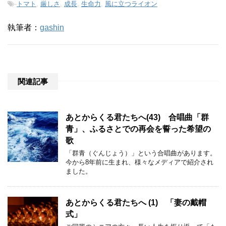
-
トマト
,
厳しさ
,
成長
,
生命力
,
風に立つライオン
執筆者：
gashin
関連記事
あとからくる君たちへ(43) 合唱曲「群
青」、ふるさとでの再会を誓った希望の
歌
「群青（ぐんじょう）」という合唱曲があります。
今から8年前に生まれ、様々なメディアで紹介され
ました。
あとからくる君たちへ (1) 「妻の戴帽
式」