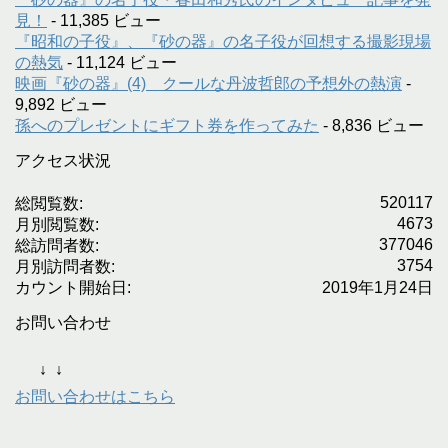
見！
- 11,385 ビュー
『昭和の子役』、『砂の器』の名子役が回想する撮影現場
の熱気
- 11,124 ビュー
映画『砂の器』(4) クールな丹波哲郎の予想外の熱演
-
9,892 ビュー
孫へのプレゼントにギフト券を作ってみた
- 8,836 ビュー
アクセス状況
520117
総閲覧数:
4673
月別閲覧数:
377046
総訪問者数:
3754
月別訪問者数:
カウント開始日:
2019年1月24日
お問い合わせ
↓
↓
お問い合わせはこちら