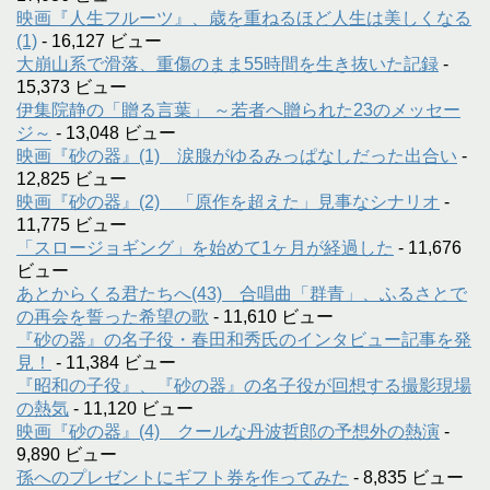
映画『人生フルーツ』、歳を重ねるほど人生は美しくなる
(1)
- 16,127 ビュー
大崩山系で滑落、重傷のまま55時間を生き抜いた記録
-
15,373 ビュー
伊集院静の「贈る言葉」 ～若者へ贈られた23のメッセー
ジ～
- 13,048 ビュー
映画『砂の器』(1) 涙腺がゆるみっぱなしだった出合い
-
12,825 ビュー
映画『砂の器』(2) 「原作を超えた」見事なシナリオ
-
11,775 ビュー
「スロージョギング」を始めて1ヶ月が経過した
- 11,676
ビュー
あとからくる君たちへ(43) 合唱曲「群青」、ふるさとで
の再会を誓った希望の歌
- 11,610 ビュー
『砂の器』の名子役・春田和秀氏のインタビュー記事を発
見！
- 11,384 ビュー
『昭和の子役』、『砂の器』の名子役が回想する撮影現場
の熱気
- 11,120 ビュー
映画『砂の器』(4) クールな丹波哲郎の予想外の熱演
-
9,890 ビュー
孫へのプレゼントにギフト券を作ってみた
- 8,835 ビュー