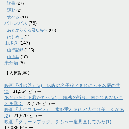
読書
(27)
運動
(2)
食べる
(41)
バトンパス
(76)
あとからくる君たちへ
(66)
はじめに
(1)
山歩き
(147)
山行記録
(125)
山道具
(10)
未分類
(5)
【人気記事】
映画『砂の器』(3) 伝説の名子役とまれにみる名優の共
演
- 31,564 ビュー
あとからくる君たちへ(34) 鎮魂の祈り、何もできないこ
とを学ぶ
- 23,579 ビュー
映画『人生フルーツ』、歳を重ねるほど人生は美しくなる
(2)
- 21,820 ビュー
映画『グリーンブック』をもう一度見直してみた(1)
-
17,086 ビュー