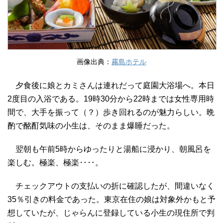
画像出典：
霧島ホテル
夕食後に娘とカミさんは連れだって庭園大浴場へ。本日
2度目の入浴である。19時30分から22時までは女性専用時
間で、大手を振って（？）歩き回れるのが魅力らしい。晩
酌で酩酊気味の小生は、そのまま爆睡だった。
翌朝も午前5時からゆったりと湯船に浸かり、朝風呂を
楽しむ。極楽、極楽‥‥。
チェックアウトの支払いの折に確認したが、間違いなく
35％引きの料金であった。東京在住の娘は対象外かもと予
想していたが、じゃらんに登録している小生の現住所で判