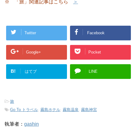
※ 「旅」関連記事はこちら
＞
Twitter
Facebook
Google+
Pocket
B!
はてブ
LINE
-
旅
-
Go To トラベル
,
霧島ホテル
,
霧島温泉
,
霧島神宮
執筆者：
gashin