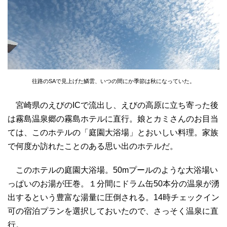
往路のSAで見上げた鱗雲、いつの間にか季節は秋になっていた。
宮崎県のえびのICで流出し、えびの高原に立ち寄った後
は霧島温泉郷の霧島ホテルに直行。娘とカミさんのお目当
ては、このホテルの「庭園大浴場」とおいしい料理。家族
で何度か訪れたことのある思い出のホテルだ。
このホテルの庭園大浴場。50mプールのような大浴場い
っぱいのお湯が圧巻。１分間にドラム缶50本分の温泉が湧
出するという豊富な湯量に圧倒される。14時チェックイン
可の宿泊プランを選択しておいたので、さっそく温泉に直
行。