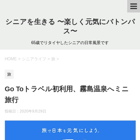
シニアを生きる 〜楽しく元気にバトンパ
ス〜
65歳でリタイヤしたシニアの日常風景です
HOME
>
シニアライフ
>
旅
>
旅
Go Toトラベル初利用、霧島温泉へミニ
旅行
投稿日：
2020年9月29日