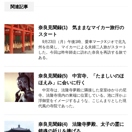
関連記事
奈良見聞録(1) 気ままなマイカー旅行の
スタート
9月23日（月）午後1時、愛車マークXジオで北九
州を出発し、マイカーによる夫婦二人旅がスタート
した。今回は昨年師走に訪れた奈良を再訪する旅で
ある。
奈良見聞録(5) 中宮寺、「たましいのほ
ほえみ」に会いに行く
中宮寺は、法隆寺夢殿に隣接した皇室ゆかりの尼
寺。法隆寺境内の東端に位置している。池に浮かぶ
浮御堂をイメージするような、こじんまりとした現
代風の寺院であった。
奈良見聞録(4) 法隆寺夢殿、太子の霊に
鎮魂の祈りを捧げる。