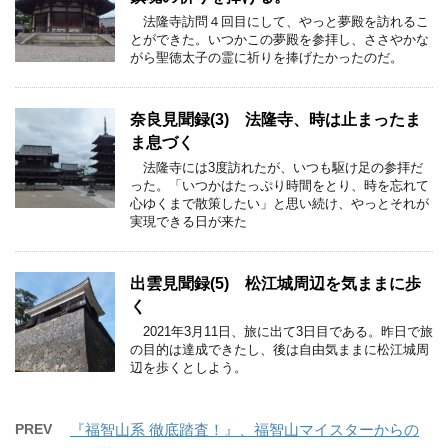
法隆寺訪問４回目にして、やっと夢殿を訪れるこ
とができた。いつかこの夢殿を参拝し、ささやかな
がら聖徳太子の霊に祈りを捧げたかったのだ。
奈良見聞録(3) 法隆寺、時は止まったま
ま息づく
法隆寺には3度訪れたが、いつも駆け足の参拝だ
った。「いつかはたっぷり時間をとり、時を忘れて
心ゆくまで散策したい」と思い続け、やっとそれが
実現できる日が来た
出雲見聞録(5) 松江城周辺を気ままに歩
く
2021年3月11日、旅に出て3日目である。昨日で旅
の目的は達成できたし、後は自由気ままに松江城周
辺を歩くとしよう。
PREV
『福智山系 徹底踏査！』、福智山マイスターからの