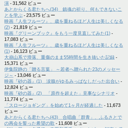
演
- 31,562 ビュー
あとからくる君たちへ(34) 鎮魂の祈り、何もできないこ
とを学ぶ
- 23,575 ビュー
映画『人生フルーツ』、歳を重ねるほど人生は美しくなる
(2)
- 21,819 ビュー
映画『グリーンブック』をもう一度見直してみた(1)
-
17,083 ビュー
映画『人生フルーツ』、歳を重ねるほど人生は美しくなる
(1)
- 16,123 ビュー
大崩山系で滑落、重傷のまま55時間を生き抜いた記録
-
15,371 ビュー
伊集院静の「贈る言葉」 ～若者へ贈られた23のメッセー
ジ～
- 13,046 ビュー
映画『砂の器』(1) 涙腺がゆるみっぱなしだった出合い
-
12,824 ビュー
映画『砂の器』(2) 「原作を超えた」見事なシナリオ
-
11,774 ビュー
「スロージョギング」を始めて1ヶ月が経過した
- 11,673
ビュー
あとからくる君たちへ(43) 合唱曲「群青」、ふるさとで
の再会を誓った希望の歌
- 11,608 ビュー