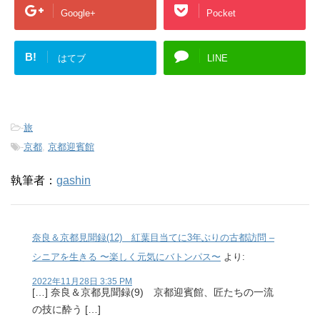
Google+
Pocket
B!
はてブ
LINE
-
旅
-
京都
,
京都迎賓館
執筆者：
gashin
奈良＆京都見聞録(12) 紅葉目当てに3年ぶりの古都訪問 –
シニアを生きる 〜楽しく元気にバトンパス〜
より:
2022年11月28日 3:35 PM
[…] 奈良＆京都見聞録(9) 京都迎賓館、匠たちの一流
の技に酔う […]