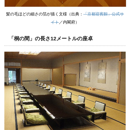
髪の毛ほどの細さの箔が描く文様（出典：
「京都迎賓館」公式サ
イト
／内閣府）
「桐の間」の長さ12メートルの座卓