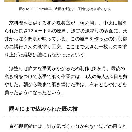
長さ12メートルの座卓、表面は漆塗り。圧倒的な存在感である。
京料理を提供する和の晩餐室が「桐の間」。中央に据え
られた長さ12メートルの座卓。漆黒の漆塗りの表面に、天
井から注ぐ照明が映っている。この座卓を作ったのは京都
の島博行さんの漆塗り工房。ここまで大きな一枚ものを塗
り上げた経験は誰にもなかったという。
漆塗りは膨大な手間がかかるため制作は8ヶ月、最後の
磨き粉をつけて素手で磨く作業には、3人の職人が5日を費
やした。朝から晩まで磨き続けた手は、左右ともやけどを
負ったようになったという。
隅々にまで込められた匠の技
京都迎賓館には、誰が気づくか分からないほどの目立た