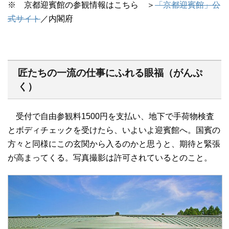
※ 京都迎賓館の参観情報はこちら ＞
「京都迎賓館」公
式サイト
／内閣府
匠たちの一流の仕事にふれる眼福（がんぷ
く）
受付で自由参観料1500円を支払い、地下で手荷物検査
とボディチェックを受けたら、いよいよ迎賓館へ。国賓の
方々と同様にこの玄関から入るのかと思うと、期待と緊張
が高まってくる。写真撮影は許可されているとのこと。