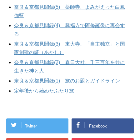
奈良＆京都見聞録(5) 薬師寺、よみがえった白鳳
伽藍
奈良＆京都見聞録(4) 興福寺で阿修羅像に再会す
る
奈良＆京都見聞録(3) 東大寺、「自主独立」と国
家創建の証（あかし）
奈良＆京都見聞録(2) 春日大社、千三百年を共に
生きた神と人
奈良＆京都見聞録(1) 旅のお題とガイドライン
定年後から始めたふたり旅
Twitter
Facebook