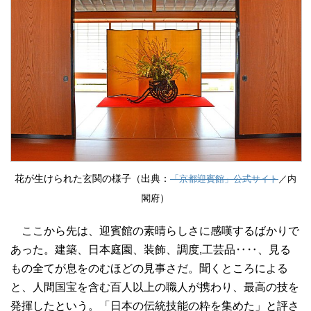
花が生けられた玄関の様子（出典：
「京都迎賓館」公式サイト
／内
）
閣府
ここから先は、迎賓館の素晴らしさに感嘆するばかりで
あった。建築、日本庭園、装飾、調度,工芸品‥‥、見る
もの全てが息をのむほどの見事さだ。聞くところによる
と、人間国宝を含む百人以上の職人が携わり、最高の技を
発揮したという。「日本の伝統技能の粋を集めた」と評さ