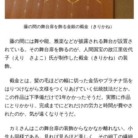
藤の間の舞台扉を飾る金銀の截金（きりかね）
藤の間には舞や能、雅楽などが披露される舞台が設置さ
れている。その舞台扉を飾るのが、人間国宝の故江里佐代
子（えり さよこ）氏が制作した截金（きりかね）の装
飾。
截金とは、髪の毛ほどの幅に切った金箔やプラチナ箔を
はりつけながら文様をつくりあげていく伝統技法だとか。
この作品は下準備だけで1年かかったそうだ。実際に作品
にとりかかり、完成までにどれだけの労力と時間が費やさ
れたのか、気が遠くなりそうだ。
カミさんはこの舞台扉の装飾からなかなか離れない。小
生も同様である。見れば見るほど美しく、その細工の繊細