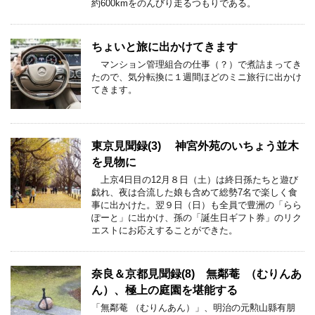
約600kmをのんびり走るつもりである。
ちょいと旅に出かけてきます
マンション管理組合の仕事（？）で煮詰まってき
たので、気分転換に１週間ほどのミニ旅行に出かけ
てきます。
東京見聞録(3) 神宮外苑のいちょう並木
を見物に
上京4日目の12月８日（土）は終日孫たちと遊び
戯れ、夜は合流した娘も含めて総勢7名で楽しく食
事に出かけた。翌９日（日）も全員で豊洲の「らら
ぽーと」に出かけ、孫の「誕生日ギフト券」のリク
エストにお応えすることができた。
奈良＆京都見聞録(8) 無鄰菴 （むりんあ
ん）、極上の庭園を堪能する
「無鄰菴 （むりんあん）」、明治の元勲山縣有朋