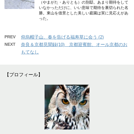
（やまがた・ありとも）の別邸。あまり期待をして
いなかっただけに、いい意味で期待を裏切られた名
勝。東山を借景とした美しい庭園は実に見応えがあ
った。
PREV
仰烏帽子山、春を告げる福寿草に会う (2)
NEXT
奈良＆京都見聞録(10) 京都迎賓館、オール京都のお
もてなし
【プロフィール】