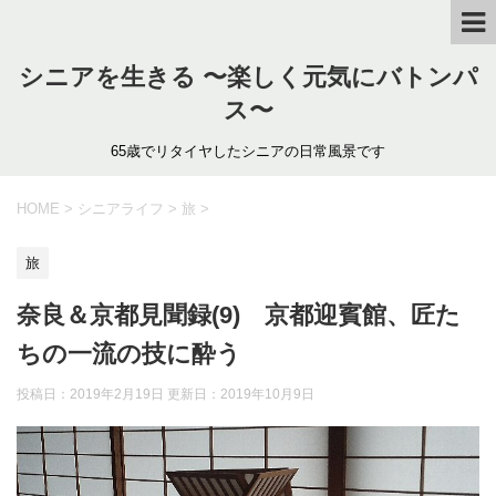
シニアを生きる 〜楽しく元気にバトンパ
ス〜
65歳でリタイヤしたシニアの日常風景です
HOME
>
シニアライフ
>
旅
>
旅
奈良＆京都見聞録(9) 京都迎賓館、匠た
ちの一流の技に酔う
投稿日：2019年2月19日 更新日：
2019年10月9日