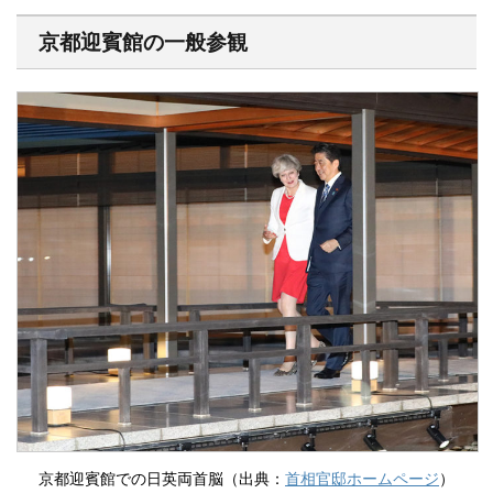
京都迎賓館の一般参観
京都迎賓館での日英両首脳（出典：
首相官邸ホームページ
）