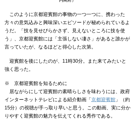
内閣府）
このように京都迎賓館の事物の一つ一つに、携わった
方々の意気込みと興味深いエピソードが秘められているよ
うだ。「技を見せびらかさず、見えないところに技を使
う」、京都迎賓館には「主張しない凄さ」があると誰かが
言っていたが、なるほどと得心した次第。
迎賓館を後にしたのが、11時30分。また来てみたいと
強く思った。
※ 京都迎賓館を知るために
居ながらにして迎賓館の素晴らしさを味わうには、政府
インターネットテレビによる紹介動画「
京都迎賓館
」（約
15分）の視聴が手っ取り早いと思う。この動画、実に分か
りやすく迎賓館の魅力を伝えてくれる秀作である。