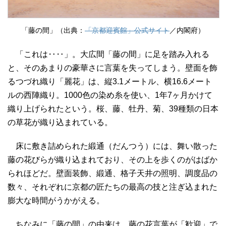
「藤の間」（出典：
「京都迎賓館」公式サイト
／内閣府）
「これは‥‥」。大広間「藤の間」に足を踏み入れる
と、そのあまりの豪華さに言葉を失ってしまう。壁面を飾
るつづれ織り「麗花」は、縦3.1メートル、横16.6メート
ルの西陣織り。1000色の染め糸を使い、1年7ヶ月かけて
織り上げられたという。桜、藤、牡丹、菊、39種類の日本
の草花が織り込まれている。
床に敷き詰められた緞通（だんつう）には、舞い散った
藤の花びらが織り込まれており、その上を歩くのがはばか
られほどだ。壁面装飾、緞通、格子天井の照明、調度品の
数々、それぞれに京都の匠たちの最高の技と注ぎ込まれた
膨大な時間がうかがえる。
ちなみに「藤の間」の由来は、藤の花言葉が「歓迎」で