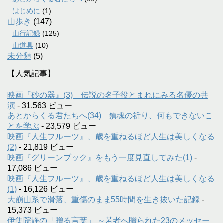
はじめに
(1)
山歩き
(147)
山行記録
(125)
山道具
(10)
未分類
(5)
【人気記事】
映画『砂の器』(3) 伝説の名子役とまれにみる名優の共
演
- 31,563 ビュー
あとからくる君たちへ(34) 鎮魂の祈り、何もできないこ
とを学ぶ
- 23,579 ビュー
映画『人生フルーツ』、歳を重ねるほど人生は美しくなる
(2)
- 21,819 ビュー
映画『グリーンブック』をもう一度見直してみた(1)
-
17,086 ビュー
映画『人生フルーツ』、歳を重ねるほど人生は美しくなる
(1)
- 16,126 ビュー
大崩山系で滑落、重傷のまま55時間を生き抜いた記録
-
15,373 ビュー
伊集院静の「贈る言葉」 ～若者へ贈られた23のメッセー