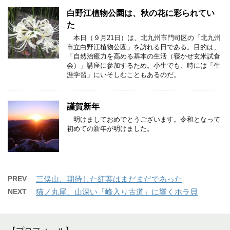
白野江植物公園は、秋の花に彩られてい
た
本日（９月21日）は、北九州市門司区の「北九州
市立白野江植物公園」を訪れる日である。目的は、
「自然治癒力を高める基本の生活（寝かせ玄米試食
会）」講座に参加するため。小生でも、時には「生
涯学習」にいそしむこともあるのだ。
謹賀新年
明けましておめでとうございます。令和となって
初めての新年が明けました。
PREV
三俣山、期待した紅葉はまだまだであった
NEXT
猫ノ丸尾、山深い「峰入り古道」に響くホラ貝