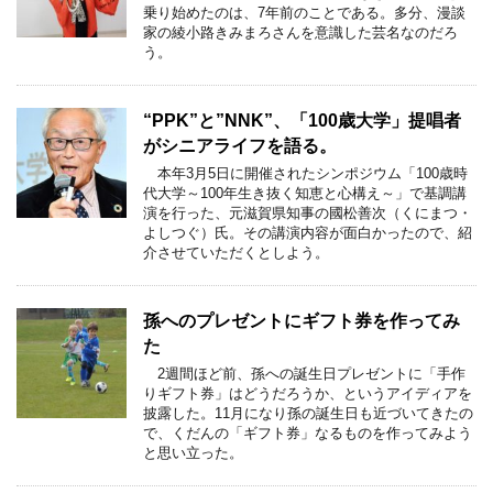
乗り始めたのは、7年前のことである。多分、漫談
家の綾小路きみまろさんを意識した芸名なのだろ
う。
“PPK”と”NNK”、「100歳大学」提唱者
がシニアライフを語る。
本年3月5日に開催されたシンポジウム「100歳時
代大学～100年生き抜く知恵と心構え～」で基調講
演を行った、元滋賀県知事の國松善次（くにまつ・
よしつぐ）氏。その講演内容が面白かったので、紹
介させていただくとしよう。
孫へのプレゼントにギフト券を作ってみ
た
2週間ほど前、孫への誕生日プレゼントに「手作
りギフト券」はどうだろうか、というアイディアを
披露した。11月になり孫の誕生日も近づいてきたの
で、くだんの「ギフト券」なるものを作ってみよう
と思い立った。