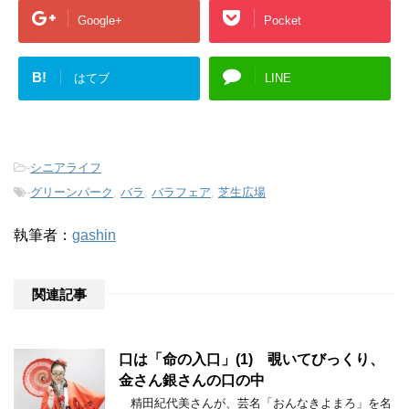
Google+
Pocket
B!
はてブ
LINE
-
シニアライフ
-
グリーンパーク
,
バラ
,
バラフェア
,
芝生広場
執筆者：
gashin
関連記事
口は「命の入口」(1) 覗いてびっくり、
金さん銀さんの口の中
精田紀代美さんが、芸名「おんなきよまろ」を名