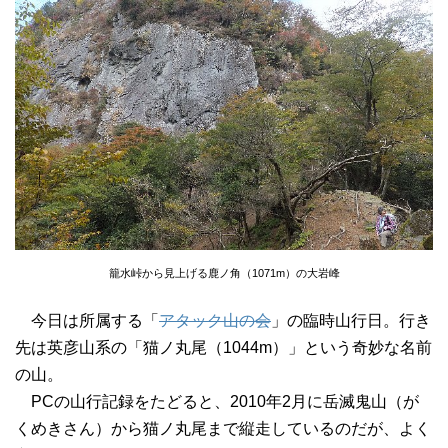
籠水峠から見上げる鹿ノ角（1071m）の大岩峰
今日は所属する「
アタック山の会
」の臨時山行日。行き
先は英彦山系の「猫ノ丸尾（1044m）」という奇妙な名前
の山。
PCの山行記録をたどると、2010年2月に岳滅鬼山（が
くめきさん）から猫ノ丸尾まで縦走しているのだが、よく