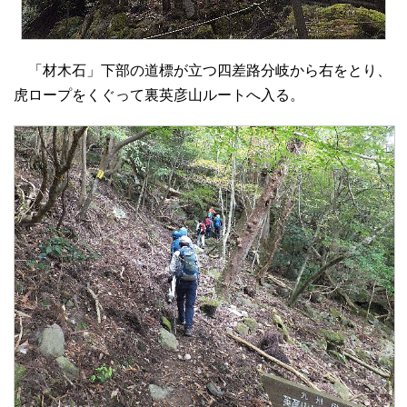
「材木石」下部の道標が立つ四差路分岐から右をとり、
虎ロープをくぐって裏英彦山ルートへ入る。