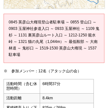
0845 英彦山大権現登山者駐車場 ～ 0855 登山口 ～
0903 玉屋神社参道入口 ～ 0933 玉屋神社 ～ 1109 鬼
杉 ～ 1131 裏英彦山ルート入口 ～ 1212-1250 籠水
峠 ～ 1321 猫の丸尾（1,044m）～ 最低鞍部 ～ 大南
林道 ～ 鬼杉口 ～ 1519-1530 英彦山大権現 ～ 1537
駐車場
※ 参加メンバー：12名（アタック山の会）
活動時間（含む休
6時間37分
憩時間）
活動距離
8.4km
累積標高上り／下
825m／768m