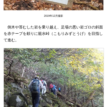
2019年12月撮影
倒木や苔むした岩を乗り越え、足場の悪い岩ゴロの斜面
を赤テープを頼りに籠水峠（こもりみずとうげ）を目指し
て進む。