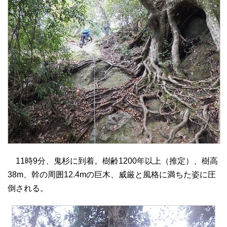
11時9分、鬼杉に到着。樹齢1200年以上（推定）、樹高
38m、幹の周囲12.4mの巨木、威厳と風格に満ちた姿に圧
倒される。