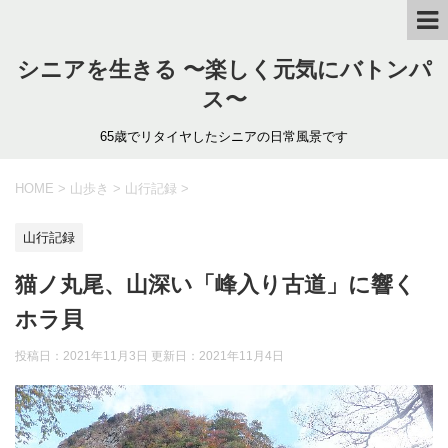
シニアを生きる 〜楽しく元気にバトンパ
ス〜
65歳でリタイヤしたシニアの日常風景です
HOME
>
山歩き
>
山行記録
>
山行記録
猫ノ丸尾、山深い「峰入り古道」に響く
ホラ貝
投稿日：2021年11月3日 更新日：
2021年11月4日