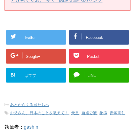
とからくる君たちへ」関連記事へのリンク
Twitter
Facebook
Google+
Pocket
B!
はてブ
LINE
-
あとからくる君たちへ
-
お父さん、日本のことを教えて！
,
天皇
,
自虐史観
,
象徴
,
赤塚高仁
執筆者：
gashin