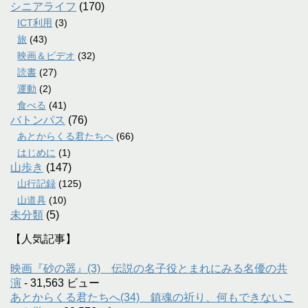
シニアライフ
(170)
ICT利用
(3)
旅
(43)
映画＆ビデオ
(32)
読書
(27)
運動
(2)
食べる
(41)
バトンパス
(76)
あとからくる君たちへ
(66)
はじめに
(1)
山歩き
(147)
山行記録
(125)
山道具
(10)
未分類
(5)
【人気記事】
映画『砂の器』(3) 伝説の名子役とまれにみる名優の共
演
- 31,563 ビュー
あとからくる君たちへ(34) 鎮魂の祈り、何もできないこ