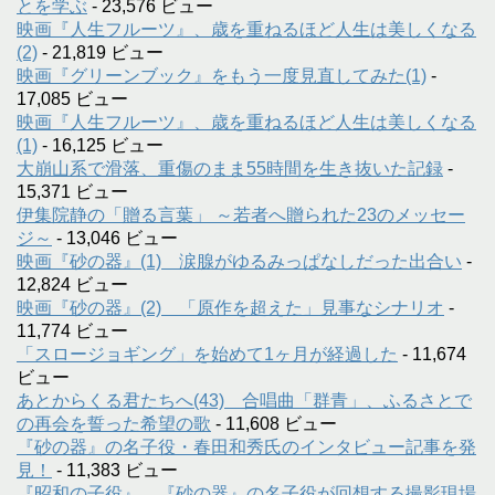
とを学ぶ
- 23,576 ビュー
映画『人生フルーツ』、歳を重ねるほど人生は美しくなる
(2)
- 21,819 ビュー
映画『グリーンブック』をもう一度見直してみた(1)
-
17,085 ビュー
映画『人生フルーツ』、歳を重ねるほど人生は美しくなる
(1)
- 16,125 ビュー
大崩山系で滑落、重傷のまま55時間を生き抜いた記録
-
15,371 ビュー
伊集院静の「贈る言葉」 ～若者へ贈られた23のメッセー
ジ～
- 13,046 ビュー
映画『砂の器』(1) 涙腺がゆるみっぱなしだった出合い
-
12,824 ビュー
映画『砂の器』(2) 「原作を超えた」見事なシナリオ
-
11,774 ビュー
「スロージョギング」を始めて1ヶ月が経過した
- 11,674
ビュー
あとからくる君たちへ(43) 合唱曲「群青」、ふるさとで
の再会を誓った希望の歌
- 11,608 ビュー
『砂の器』の名子役・春田和秀氏のインタビュー記事を発
見！
- 11,383 ビュー
『昭和の子役』、『砂の器』の名子役が回想する撮影現場