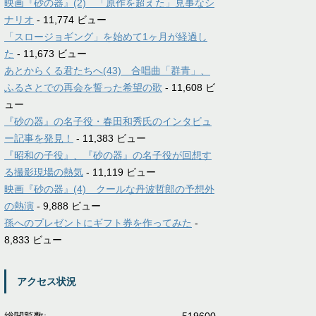
映画『砂の器』(2) 「原作を超えた」見事なシ
ナリオ
- 11,774 ビュー
「スロージョギング」を始めて1ヶ月が経過し
た
- 11,673 ビュー
あとからくる君たちへ(43) 合唱曲「群青」、
ふるさとでの再会を誓った希望の歌
- 11,608 ビ
ュー
『砂の器』の名子役・春田和秀氏のインタビュ
ー記事を発見！
- 11,383 ビュー
『昭和の子役』、『砂の器』の名子役が回想す
る撮影現場の熱気
- 11,119 ビュー
映画『砂の器』(4) クールな丹波哲郎の予想外
の熱演
- 9,888 ビュー
孫へのプレゼントにギフト券を作ってみた
-
8,833 ビュー
アクセス状況