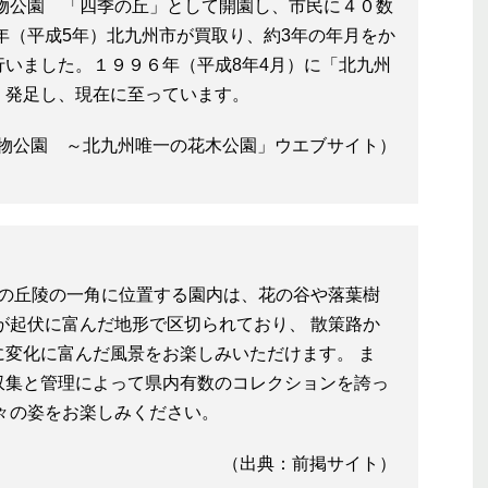
植物公園 「四季の丘」として開園し、市民に４０数
3年（平成5年）北九州市が買取り、約3年の年月をか
いました。１９９６年（平成8年4月）に「北九州
 発足し、現在に至っています。
物公園 ～北九州唯一の花木公園」ウエブサイト）
級の丘陵の一角に位置する園内は、花の谷や落葉樹
が起伏に富んだ地形で区切られており、 散策路か
に変化に富んだ風景をお楽しみいただけます。 ま
収集と管理によって県内有数のコレクションを誇っ
々の姿をお楽しみください。
（出典：前掲サイト）