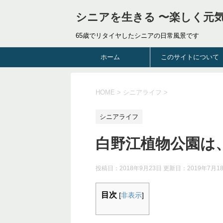
シニアを生きる 〜楽しく元
65歳でリタイヤしたシニアの日常風景です
ホーム
このサイトについて
HOME
>
シニアライフ
>
シニアライフ
白野江植物公園は
投稿日：2018年9月23日 更新日：
2019年7月1
目次
[
非表示
]