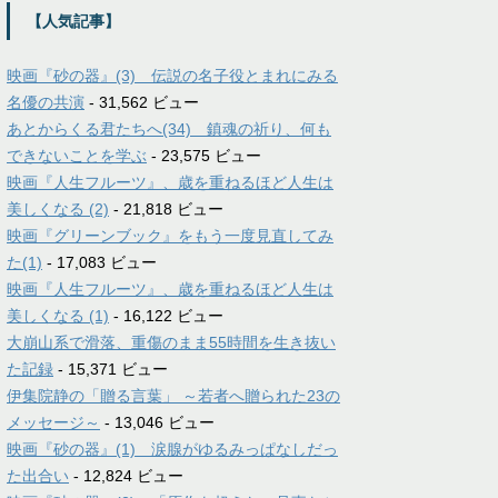
【人気記事】
映画『砂の器』(3) 伝説の名子役とまれにみる
名優の共演
- 31,562 ビュー
あとからくる君たちへ(34) 鎮魂の祈り、何も
できないことを学ぶ
- 23,575 ビュー
映画『人生フルーツ』、歳を重ねるほど人生は
美しくなる (2)
- 21,818 ビュー
映画『グリーンブック』をもう一度見直してみ
た(1)
- 17,083 ビュー
映画『人生フルーツ』、歳を重ねるほど人生は
美しくなる (1)
- 16,122 ビュー
大崩山系で滑落、重傷のまま55時間を生き抜い
た記録
- 15,371 ビュー
伊集院静の「贈る言葉」 ～若者へ贈られた23の
メッセージ～
- 13,046 ビュー
映画『砂の器』(1) 涙腺がゆるみっぱなしだっ
た出合い
- 12,824 ビュー