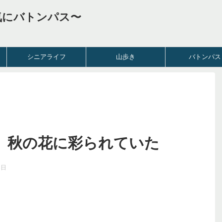
気にバトンパス〜
シニアライフ
山歩き
バトンパス
、秋の花に彩られていた
8日