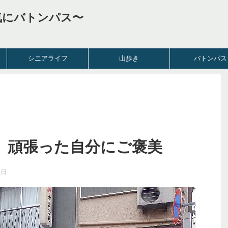
気にバトンパス〜
シニアライフ
山歩き
バトンパス
、頑張った自分にご褒美
5日