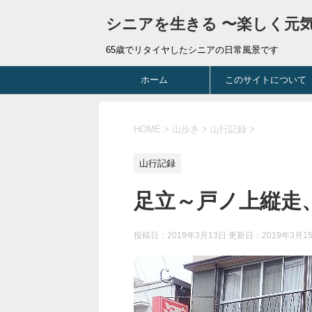
シニアを生きる 〜楽しく元
65歳でリタイヤしたシニアの日常風景です
ホーム
このサイトについて
HOME
>
山歩き
>
山行記録
>
山行記録
足立～戸ノ上縦走
投稿日：2019年3月13日 更新日：
2019年3月1