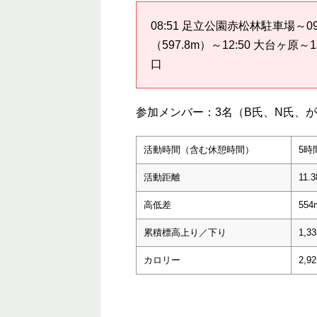
08:51 足立公園赤松林駐車場～09:3
（597.8m）～12:50 大台ヶ原～13
口
参加メンバー：3名（B氏、N氏、
活動時間（含む休憩時間）
5時
活動距離
11.
高低差
554
累積標高上り／下り
1,3
カロリー
2,92