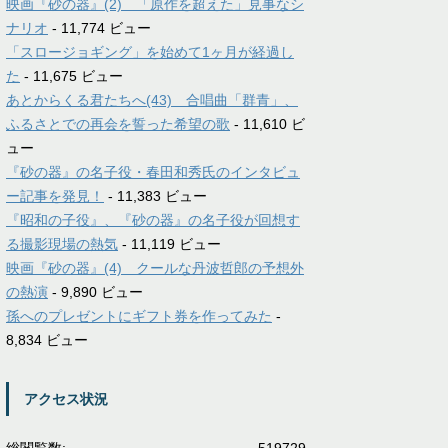
映画『砂の器』(2) 「原作を超えた」見事なシ
ナリオ
- 11,774 ビュー
「スロージョギング」を始めて1ヶ月が経過し
た
- 11,675 ビュー
あとからくる君たちへ(43) 合唱曲「群青」、
ふるさとでの再会を誓った希望の歌
- 11,610 ビ
ュー
『砂の器』の名子役・春田和秀氏のインタビュ
ー記事を発見！
- 11,383 ビュー
『昭和の子役』、『砂の器』の名子役が回想す
る撮影現場の熱気
- 11,119 ビュー
映画『砂の器』(4) クールな丹波哲郎の予想外
の熱演
- 9,890 ビュー
孫へのプレゼントにギフト券を作ってみた
-
8,834 ビュー
アクセス状況