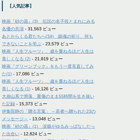
【人気記事】
映画『砂の器』(3) 伝説の名子役とまれにみる
名優の共演
- 31,563 ビュー
あとからくる君たちへ(34) 鎮魂の祈り、何も
できないことを学ぶ
- 23,579 ビュー
映画『人生フルーツ』、歳を重ねるほど人生は
美しくなる (2)
- 21,819 ビュー
映画『グリーンブック』をもう一度見直してみ
た(1)
- 17,086 ビュー
映画『人生フルーツ』、歳を重ねるほど人生は
美しくなる (1)
- 16,126 ビュー
大崩山系で滑落、重傷のまま55時間を生き抜い
た記録
- 15,373 ビュー
伊集院静の「贈る言葉」 ～若者へ贈られた23の
メッセージ～
- 13,048 ビュー
映画『砂の器』(1) 涙腺がゆるみっぱなしだっ
た出合い
- 12,824 ビュー