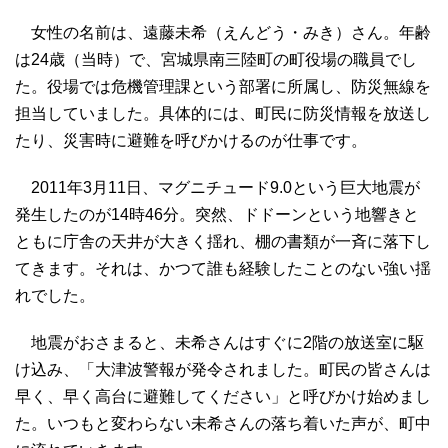
女性の名前は、遠藤未希（えんどう・みき）さん。年齢
は24歳（当時）で、宮城県南三陸町の町役場の職員でし
た。役場では危機管理課という部署に所属し、防災無線を
担当していました。具体的には、町民に防災情報を放送し
たり、災害時に避難を呼びかけるのが仕事です。
2011年3月11日、マグニチュード9.0という巨大地震が
発生したのが14時46分。突然、ドドーンという地響きと
ともに庁舎の天井が大きく揺れ、棚の書類が一斉に落下し
てきます。それは、かつて誰も経験したことのない強い揺
れでした。
地震がおさまると、未希さんはすぐに2階の放送室に駆
け込み、「大津波警報が発令されました。町民の皆さんは
早く、早く高台に避難してください」と呼びかけ始めまし
た。いつもと変わらない未希さんの落ち着いた声が、町中