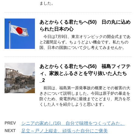
ました。
あとからくる君たちへ(50) 日の丸に込め
られた日本の心
今日は7月9日、東京オリンピックの開会式まであ
と2週間足らず。ちょうどよい機会です。私たちの
国、日本の国旗について少し考えてみませんか。
あとからくる君たちへ(56) 福島フィフテ
ィ、家族とふるさとを守り抜いた人たち
_2
前回は、福島第一原発事故の概要とその被害の大
きさについて説明しました。今回は原子炉の暴走を
防ぐため、発電所内に最後までとどまり、死力を尽
くした人々を紹介しようと思います。
PREV
シニアの家めし(16) 自分で味噌をつくってみた。
NEXT
足立～戸ノ上縦走、頑張った自分にご褒美