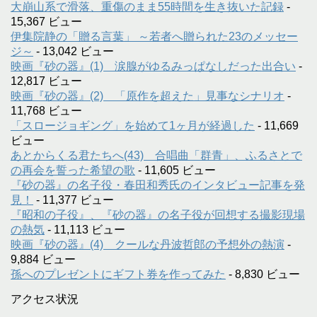
大崩山系で滑落、重傷のまま55時間を生き抜いた記録
-
15,367 ビュー
伊集院静の「贈る言葉」 ～若者へ贈られた23のメッセー
ジ～
- 13,042 ビュー
映画『砂の器』(1) 涙腺がゆるみっぱなしだった出合い
-
12,817 ビュー
映画『砂の器』(2) 「原作を超えた」見事なシナリオ
-
11,768 ビュー
「スロージョギング」を始めて1ヶ月が経過した
- 11,669
ビュー
あとからくる君たちへ(43) 合唱曲「群青」、ふるさとで
の再会を誓った希望の歌
- 11,605 ビュー
『砂の器』の名子役・春田和秀氏のインタビュー記事を発
見！
- 11,377 ビュー
『昭和の子役』、『砂の器』の名子役が回想する撮影現場
の熱気
- 11,113 ビュー
映画『砂の器』(4) クールな丹波哲郎の予想外の熱演
-
9,884 ビュー
孫へのプレゼントにギフト券を作ってみた
- 8,830 ビュー
アクセス状況