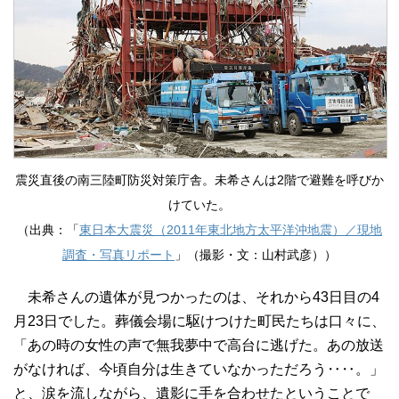
震災直後の南三陸町防災対策庁舎。未希さんは2階で避難を呼びか
けていた。
（出典：「
東日本大震災（2011年東北地方太平洋沖地震）／現地
調査・写真リポート
」（撮影・文：山村武彦））
未希さんの遺体が見つかったのは、それから43日目の4
月23日でした。葬儀会場に駆けつけた町民たちは口々に、
「あの時の女性の声で無我夢中で高台に逃げた。あの放送
がなければ、今頃自分は生きていなかっただろう‥‥。」
と、涙を流しながら、遺影に手を合わせたということで