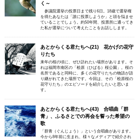
く～
参議院選挙の投票日まで残り6日。18歳で選挙権
を得たあなたは「誰に投票しようか」と頭を悩ませ
ていることでしょう。約50年間、投票所に通ってき
た私が選挙について考えたことをお話しします。
あとからくる君たちへ(21) 花かげの花守
りたち
来年の桜の頃に、ぜひ訪れたい場所があります。そ
れは福岡市南区の「桧原（ひばる）桜公園」。桜の
名所であると同時に、多くの花守りたちの物語が語
り継がれてきた場所です。今回は、その「桧原桜の
花守りたち」のエピソードを紹介したいと思いま
す。
あとからくる君たちへ(43) 合唱曲「群
青」、ふるさとでの再会を誓った希望の
歌
「群青（ぐんじょう）」という合唱曲があります。
今から8年前に生まれ、様々なメディアで紹介され