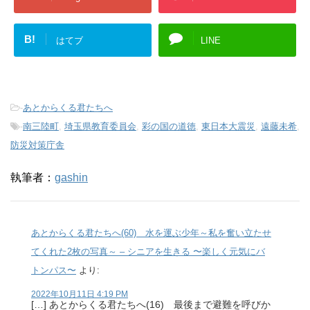
B!
はてブ
LINE
-
あとからくる君たちへ
-
南三陸町
,
埼玉県教育委員会
,
彩の国の道徳
,
東日本大震災
,
遠藤未希
,
防災対策庁舎
執筆者：
gashin
あとからくる君たちへ(60) 水を運ぶ少年～私を奮い立たせ
てくれた2枚の写真～ – シニアを生きる 〜楽しく元気にバ
トンパス〜
より:
2022年10月11日 4:19 PM
[…] あとからくる君たちへ(16) 最後まで避難を呼びか