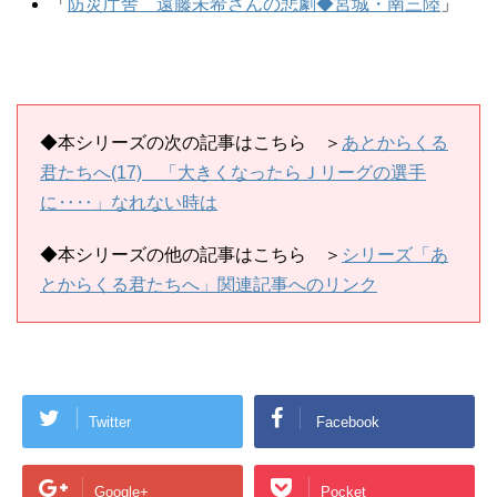
「
防災庁舎 遠藤未希さんの悲劇◆宮城・南三陸
」
◆本シリーズの次の記事はこちら ＞
あとからくる
君たちへ(17) 「大きくなったらＪリーグの選手
に‥‥」なれない時は
◆本シリーズの他の記事はこちら
＞
シリーズ「あ
とからくる君たちへ」関連記事へのリンク
Twitter
Facebook
Google+
Pocket