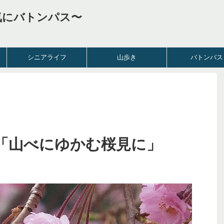
気にバトンパス〜
シニアライフ
山歩き
バトンパス
「山べにゆかむ桜見に」