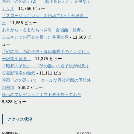
映画『砂の器』(2) 「原作を超えた」見事なシ
ナリオ
- 11,766 ビュー
「スロージョギング」を始めて1ヶ月が経過し
た
- 11,668 ビュー
あとからくる君たちへ(43) 合唱曲「群青」、
ふるさとでの再会を誓った希望の歌
- 11,603 ビ
ュー
『砂の器』の名子役・春田和秀氏のインタビュ
ー記事を発見！
- 11,375 ビュー
『昭和の子役』、『砂の器』の名子役が回想す
る撮影現場の熱気
- 11,111 ビュー
映画『砂の器』(4) クールな丹波哲郎の予想外
の熱演
- 9,882 ビュー
孫へのプレゼントにギフト券を作ってみた
-
8,828 ビュー
アクセス状況