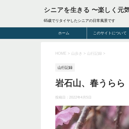
シニアを生きる 〜楽しく元
65歳でリタイヤしたシニアの日常風景です
ホーム
このサイトについて
HOME
>
山歩き
>
山行記録
>
山行記録
岩石山、春うらら
投稿日：
2022年4月5日