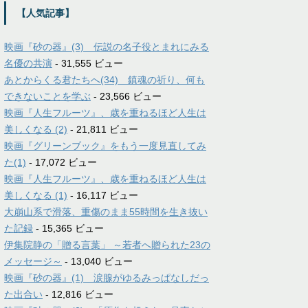
【人気記事】
映画『砂の器』(3) 伝説の名子役とまれにみる
名優の共演
- 31,555 ビュー
あとからくる君たちへ(34) 鎮魂の祈り、何も
できないことを学ぶ
- 23,566 ビュー
映画『人生フルーツ』、歳を重ねるほど人生は
美しくなる (2)
- 21,811 ビュー
映画『グリーンブック』をもう一度見直してみ
た(1)
- 17,072 ビュー
映画『人生フルーツ』、歳を重ねるほど人生は
美しくなる (1)
- 16,117 ビュー
大崩山系で滑落、重傷のまま55時間を生き抜い
た記録
- 15,365 ビュー
伊集院静の「贈る言葉」 ～若者へ贈られた23の
メッセージ～
- 13,040 ビュー
映画『砂の器』(1) 涙腺がゆるみっぱなしだっ
た出合い
- 12,816 ビュー