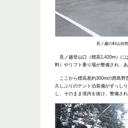
見ノ越の剣山自
見ノ越登山口（標高1,420m）
料）やリフト乗り場が整備され、あ
ここから標高差約300mの西島野
久しぶりのテント泊装備がずっしり
し、そのまま境内を抜け、整備され