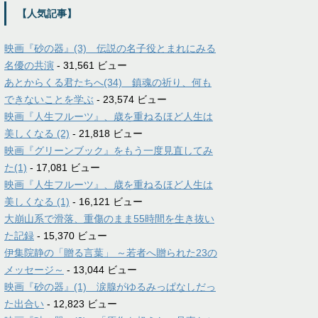
【人気記事】
映画『砂の器』(3) 伝説の名子役とまれにみる
名優の共演
- 31,561 ビュー
あとからくる君たちへ(34) 鎮魂の祈り、何も
できないことを学ぶ
- 23,574 ビュー
映画『人生フルーツ』、歳を重ねるほど人生は
美しくなる (2)
- 21,818 ビュー
映画『グリーンブック』をもう一度見直してみ
た(1)
- 17,081 ビュー
映画『人生フルーツ』、歳を重ねるほど人生は
美しくなる (1)
- 16,121 ビュー
大崩山系で滑落、重傷のまま55時間を生き抜い
た記録
- 15,370 ビュー
伊集院静の「贈る言葉」 ～若者へ贈られた23の
メッセージ～
- 13,044 ビュー
映画『砂の器』(1) 涙腺がゆるみっぱなしだっ
た出合い
- 12,823 ビュー