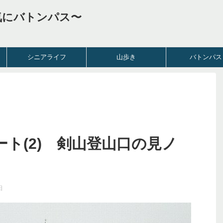
気にバトンパス〜
シニアライフ
山歩き
バトンパス
ト(2) 剣山登山口の見ノ
日