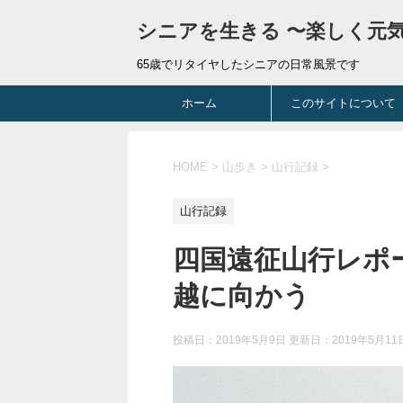
シニアを生きる 〜楽しく元
65歳でリタイヤしたシニアの日常風景です
ホーム
このサイトについて
HOME
>
山歩き
>
山行記録
>
山行記録
四国遠征山行レポー
越に向かう
投稿日：2019年5月9日 更新日：
2019年5月11