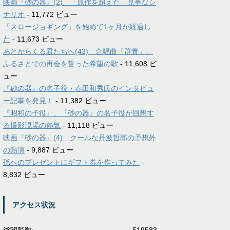
映画『砂の器』(2) 「原作を超えた」見事なシ
ナリオ
- 11,772 ビュー
「スロージョギング」を始めて1ヶ月が経過し
た
- 11,673 ビュー
あとからくる君たちへ(43) 合唱曲「群青」、
ふるさとでの再会を誓った希望の歌
- 11,608 ビ
ュー
『砂の器』の名子役・春田和秀氏のインタビュ
ー記事を発見！
- 11,382 ビュー
『昭和の子役』、『砂の器』の名子役が回想す
る撮影現場の熱気
- 11,118 ビュー
映画『砂の器』(4) クールな丹波哲郎の予想外
の熱演
- 9,887 ビュー
孫へのプレゼントにギフト券を作ってみた
-
8,832 ビュー
アクセス状況