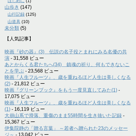
はじめに
(1)
山歩き
(147)
山行記録
(125)
山道具
(10)
未分類
(5)
【人気記事】
映画『砂の器』(3) 伝説の名子役とまれにみる名優の共
演
- 31,558 ビュー
あとからくる君たちへ(34) 鎮魂の祈り、何もできないこ
とを学ぶ
- 23,568 ビュー
映画『人生フルーツ』、歳を重ねるほど人生は美しくなる
(2)
- 21,812 ビュー
映画『グリーンブック』をもう一度見直してみた(1)
-
17,075 ビュー
映画『人生フルーツ』、歳を重ねるほど人生は美しくなる
(1)
- 16,119 ビュー
大崩山系で滑落、重傷のまま55時間を生き抜いた記録
-
15,367 ビュー
伊集院静の「贈る言葉」 ～若者へ贈られた23のメッセー
ジ～
- 13,042 ビュー