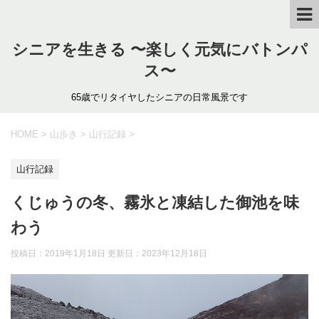
シニアを生きる 〜楽しく元気にバトンパ
ス〜
65歳でリタイヤしたシニアの日常風景です
HOME
>
山歩き
>
山行記録
>
山行記録
くじゅうの冬、霧氷と凍結した御池を味
わう
投稿日：2019年1月18日 更新日：
2023年12月18日