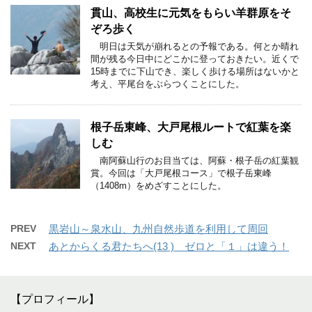
貫山、高校生に元気をもらい羊群原をそ
ぞろ歩く
明日は天気が崩れるとの予報である。何とか晴れ
間が残る今日中にどこかに登っておきたい。近くで
15時までに下山でき、楽しく歩ける場所はないかと
考え、平尾台をぶらつくことにした。
根子岳東峰、大戸尾根ルートで紅葉を楽
しむ
南阿蘇山行のお目当ては、阿蘇・根子岳の紅葉観
賞。今回は「大戸尾根コース」で根子岳東峰
（1408m）をめざすことにした。
PREV
黒岩山～泉水山、九州自然歩道を利用して周回
NEXT
あとからくる君たちへ(13 ) ゼロと「１」は違う！
【プロフィール】