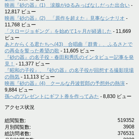
映画『砂の器』(1) 涙腺がゆるみっぱなしだった出合い
-
12,817 ビュー
映画『砂の器』(2) 「原作を超えた」見事なシナリオ
-
11,768 ビュー
「スロージョギング」を始めて1ヶ月が経過した
- 11,669
ビュー
あとからくる君たちへ(43) 合唱曲「群青」、ふるさとで
の再会を誓った希望の歌
- 11,605 ビュー
『砂の器』の名子役・春田和秀氏のインタビュー記事を発
見！
- 11,377 ビュー
『昭和の子役』、『砂の器』の名子役が回想する撮影現場
の熱気
- 11,113 ビュー
映画『砂の器』(4) クールな丹波哲郎の予想外の熱演
-
9,884 ビュー
孫へのプレゼントにギフト券を作ってみた
- 8,830 ビュー
アクセス状況
519352
総閲覧数:
3908
月別閲覧数:
376531
総訪問者数: