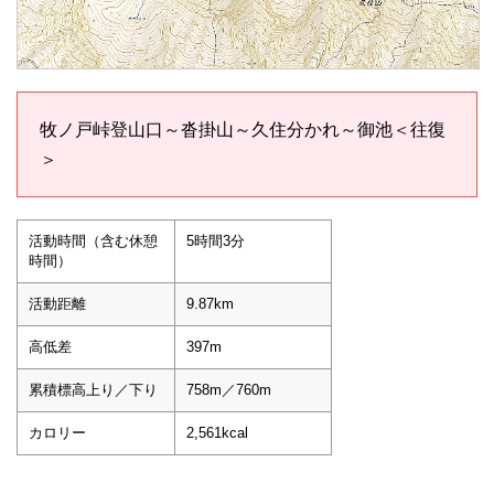
牧ノ戸峠登山口～沓掛山～久住分かれ～御池＜往復
＞
活動時間（含む休憩
5時間3分
時間）
活動距離
9.87km
高低差
397m
累積標高上り／下り
758m／760m
カロリー
2,561kcal