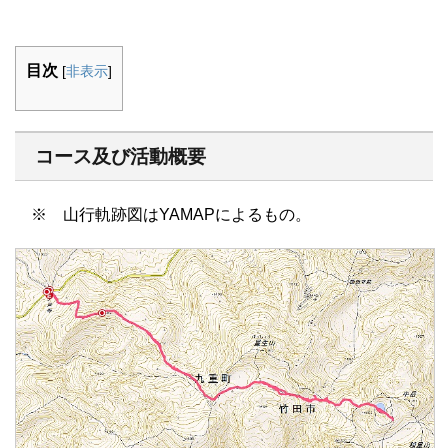
目次
[
非表示
]
コース及び活動概要
※ 山行軌跡図はYAMAPによるもの。