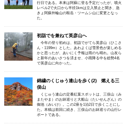
行日である。本来は阿蘇に登る予定だったが、噴火
レベル2で火口から半径1kmは立入禁止と聞き、急
きょ阿蘇外輪山の鞍岳・ツームシ山に変更となっ
た。
初詣でを兼ねて英彦山へ
今年の登り初めは、初詣でがてら英彦山（ひこさ
ん・1199m）とした。あわよくば雪景色が楽しめる
かと思ったが、あいにく予報は雨のち晴れ。山友ら
と新年のあいさつを済ませ、小雨降る中を総勢4名
で英彦山に向かった。
錦繍のくじゅう連山を歩く(2) 燃える三
俣山
くじゅう連山の定番紅葉スポットは、三俣山（み
またやま）のお鉢巡りと大船山（たいせんざん）の
御池（みいけ）。この2座を1泊2日で歩くことにし
た。本稿は前回に続き、三俣山のお鉢巡りの山行レ
ポートである。