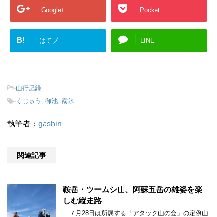
Google+
Pocket
B!
はてブ
LINE
-
山行記録
-
くじゅう
,
御池
,
霧氷
執筆者：
gashin
関連記事
鞍岳・ツームシ山、阿蘇五岳の雄姿を楽
しむ縦走路
７月28日は所属する「アタック山の会」の定例山